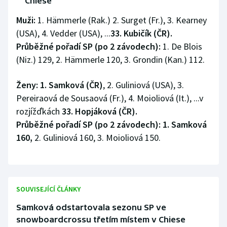
Chiese
Stolní tenis
Muži:
1. Hämmerle (Rak.) 2. Surget (Fr.), 3. Kearney
Triatlon
(USA), 4. Vedder (USA), ...
33. Kubičík (ČR).
Průběžné pořadí SP (po 2 závodech):
1. De Blois
Veslování
(Niz.) 129, 2. Hämmerle 120, 3. Grondin (Kan.) 112.
Vodní slalom
Ženy: 1. Samková (ČR)
, 2. Guliniová (USA), 3.
Pereiraová de Sousaová (Fr.), 4. Moioliová (It.), ...v
Volejbal
rozjížďkách
33. Hopjáková (ČR).
Průběžné pořadí SP (po 2 závodech): 1. Samková
Ostatní
160,
2. Guliniová 160, 3. Moioliová 150.
SOUVISEJÍCÍ ČLÁNKY
Samková odstartovala sezonu SP ve
snowboardcrossu třetím místem v Chiese