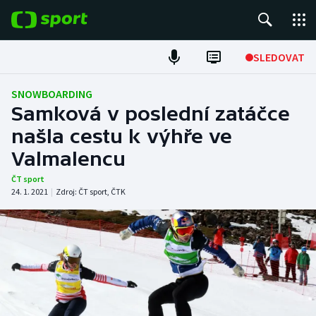
POPULÁRNÍ
SLEDOVAT
Fotbal
SNOWBOARDING
Samková v poslední zatáčce
Hokej
našla cestu k výhře ve
Valmalencu
Tenis
ČT sport
Atletika
24. 1. 2021
|
Zdroj:
ČT sport
,
ČTK
Cyklistika
DALŠÍ SPORTY
Americký fotbal
NEPŘEHLÉDNĚTE