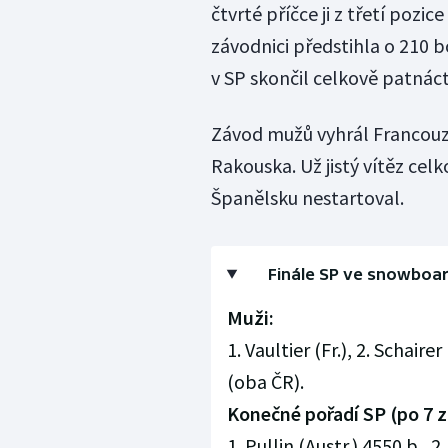
čtvrté příčce ji z třetí pozi
závodnici předstihla o 210 b
v SP skončil celkově patnáct
Závod mužů vyhrál Francouz
Rakouska. Už jistý vítěz cel
Španělsku nestartoval.
Finále SP ve snowboa
Muži:
1. Vaultier (Fr.), 2. Schairer
(oba ČR).
Konečné pořadí SP (po 7 
1. Pullin (Austr.) 4550 b., 2