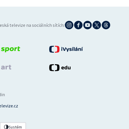
eská televize na sociálních sítích:
din
levize.cz
Systém