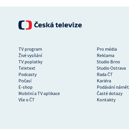
TV program
Pro média
Živé vysílání
Reklama
TV poplatky
Studio Brno
Teletext
Studio Ostrava
Podcasty
Rada ČT
Počasí
Kariéra
E-shop
Podávání námět
Mobilní a TV aplikace
Časté dotazy
Vše o ČT
Kontakty