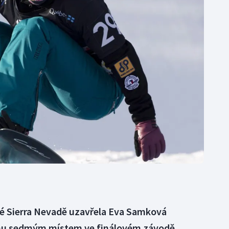
Moderní pětiboj
Triatlon
Motorsport
Veslování
Olympijské hry
Vodní slalom
Parasport
Volejbal
Plavání
Ostatní
Plážový volejbal
ké Sierra Nevadě uzavřela Eva Samková
u sedmým místem ve finálovém závodě