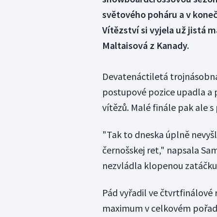
světového poháru a v konečn
Vítězství si vyjela už jistá
Maltaisová z Kanady.
Devatenáctiletá trojnásobná 
postupové pozice upadla a př
vítězů. Malé finále pak ale 
"Tak to dneska úplně nevyšlo.
černošskej ret," napsala Sa
nezvládla klopenou zatáčku,
Pád vyřadil ve čtvrtfinálové
maximum v celkovém pořadí 