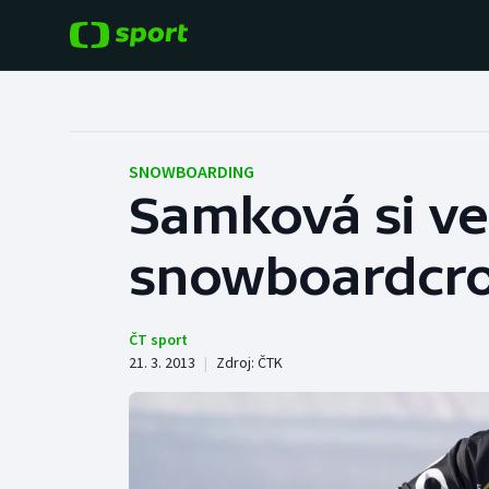
POPULÁRNÍ
DALŠÍ SPORTY
Fotbal
Americký fotbal
SNOWBOARDING
Samková si ve 
Hokej
Baseball a softbal
snowboardcros
Tenis
Basketbal
Atletika
Biatlon
ČT sport
21. 3. 2013
|
Zdroj:
ČTK
Cyklistika
Boby a skeleton
Box