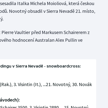
ce sesadila Italka Michela Moioliová, která českou
odů. Novotný obsadil v Sierra Nevadě 21. místo,
ý.
 Pierre Vaultier před Markusem Schairerem z
kového hodnocení Australan Alex Pullin ve
rdingu v Sierra Nevadě - snowboardcross:
 (Rak.), 3. Visintin (It.), ...21. Novotný, 30. Novák
závodech):
. Schairer 3500, 3. Visintin 2880, ...15. Novotný