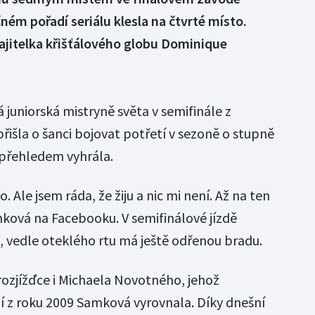
ém pořadí seriálu klesla na čtvrté místo.
 majitelka křišťálového globu Dominique
juniorská mistryně světa v semifinále z
išla o šanci bojovat potřetí v sezoně o stupně
s přehledem vyhrála.
 Ale jsem ráda, že žiju a nic mi není. Až na ten
mková na Facebooku. V semifinálové jízdě
 vedle oteklého rtu má ještě odřenou bradu.
 rozjížďce i Michaela Novotného, jehož
z roku 2009 Samková vyrovnala. Díky dnešní