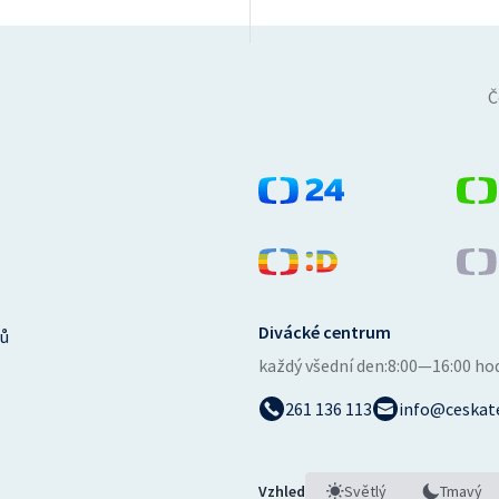
Č
Divácké centrum
ů
každý všední den:
8:00—16:00 ho
261 136 113
info@ceskate
Vzhled
Světlý
Tmavý