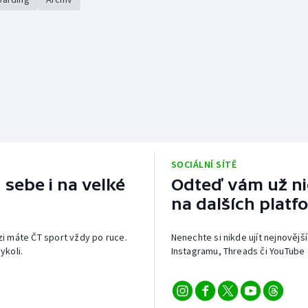
SOCIÁLNÍ SÍTĚ
 sebe i na velké
Odteď vám už nic
na dalších platf
izi máte ČT sport vždy po ruce.
Nenechte si nikde ujít nejnovější
ykoli.
Instagramu, Threads či YouTube 