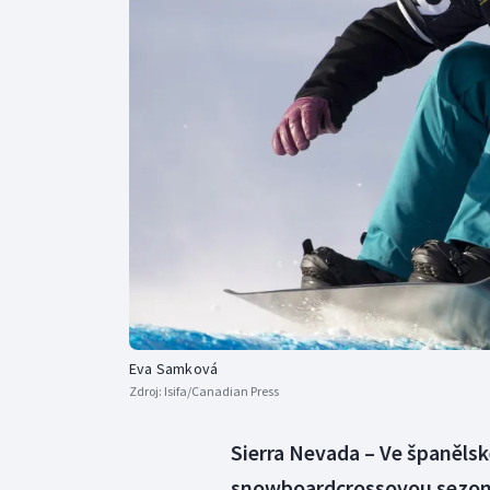
Curling
Dostihy
Florbal
Futsal
Golf
Gymnastika
Eva Samková
Zdroj:
Isifa/Canadian Press
Sierra Nevada – Ve španěls
snowboardcrossovou sezon