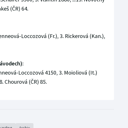
akeš (ČR) 64.
enneová-Loccozová (Fr.), 3. Rickerová (Kan.),
závodech):
nneová-Loccozová 4150, 3. Moioliová (It.)
38. Chourová (ČR) 85.
oarding
Archiv