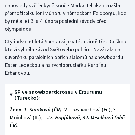
naposledy svěřenkyně kouče Marka Jelínka nenašla
přemožitelku loni v únoru v německém Feldbergu, kde
by měla jet 3. a 4. února poslední závody před
olympiádou.
Čtyřiadvacetiletá Samková je v této zimě třetí Češkou,
která vyhrála závod Světového poháru. Navázala na
suverénku paralelních obřích slalomů na snowboardu
Ester Ledeckou a na rychlobruslařku Karolínu
Erbanovou.
SP ve snowboardcrossu v Erzurumu
(Turecko):
Ženy:
1. Samková (ČR),
2. Trespeuchová (Fr.), 3.
Moioliová (It.), ...
27. Hopjáková, 32. Veselková (obě
ČR).