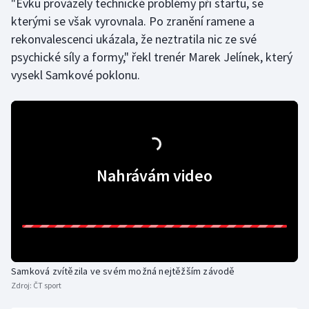
"Evku provázely technické problémy při startu, se
kterými se však vyrovnala. Po zranění ramene a
Olympijské hry
rekonvalescenci ukázala, že neztratila nic ze své
Parasport
psychické síly a formy," řekl trenér Marek Jelínek, který
vysekl Samkové poklonu.
Plavání
Plážový volejbal
Ragby
Nahrávám video
Rychlobruslení
Rychlostní kanoistika
Short track
Samková zvítězila ve svém možná nejtěžším závodě
Sportovní střelba
Zdroj:
ČT sport