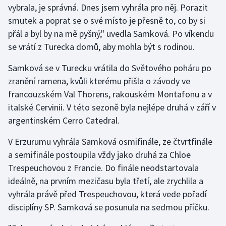
vybrala, je správná. Dnes jsem vyhrála pro něj. Porazit
smutek a poprat se o své místo je přesně to, co by si
Gymnastika
přál a byl by na mě pyšný," uvedla Samková. Po víkendu
se vrátí z Turecka domů, aby mohla být s rodinou.
Házená
Samková se v Turecku vrátila do Světového poháru po
Jezdectví
zranění ramena, kvůli kterému přišla o závody ve
francouzském Val Thorens, rakouském Montafonu a v
Judo
italské Cervinii. V této sezoně byla nejlépe druhá v září v
argentinském Cerro Catedral.
Krasobruslení
V Erzurumu vyhrála Samková osmifinále, ze čtvrtfinále
Lezení
a semifinále postoupila vždy jako druhá za Chloe
Trespeuchovou z Francie. Do finále neodstartovala
Lyže a snowboard
ideálně, na prvním mezičasu byla třetí, ale zrychlila a
Moderní pětiboj
vyhrála právě před Trespeuchovou, která vede pořadí
disciplíny SP. Samková se posunula na sedmou příčku.
Motorsport