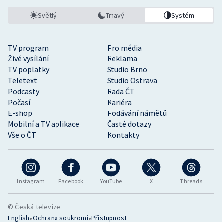
Světlý
Tmavý
Systém
TV program
Pro média
Živé vysílání
Reklama
TV poplatky
Studio Brno
Teletext
Studio Ostrava
Podcasty
Rada ČT
Počasí
Kariéra
E-shop
Podávání námětů
Mobilní a TV aplikace
Časté dotazy
Vše o ČT
Kontakty
Instagram
Facebook
YouTube
X
Threads
© Česká televize
•
•
English
Ochrana soukromí
Přístupnost