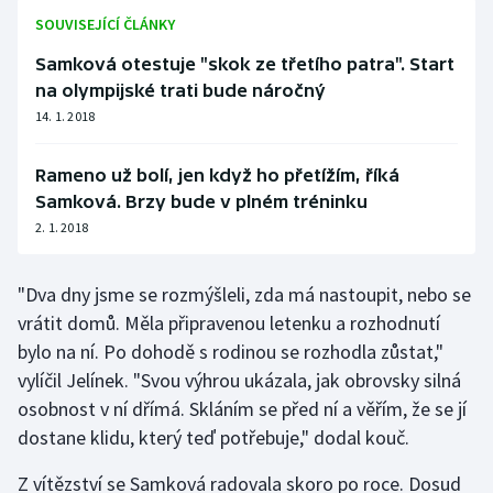
Stolní tenis
SOUVISEJÍCÍ ČLÁNKY
Samková otestuje "skok ze třetího patra". Start
Triatlon
na olympijské trati bude náročný
14. 1. 2018
Veslování
Vodní slalom
Rameno už bolí, jen když ho přetížím, říká
Samková. Brzy bude v plném tréninku
Volejbal
2. 1. 2018
Ostatní
"Dva dny jsme se rozmýšleli, zda má nastoupit, nebo se
vrátit domů. Měla připravenou letenku a rozhodnutí
bylo na ní. Po dohodě s rodinou se rozhodla zůstat,"
vylíčil Jelínek. "Svou výhrou ukázala, jak obrovsky silná
osobnost v ní dřímá. Skláním se před ní a věřím, že se jí
dostane klidu, který teď potřebuje," dodal kouč.
Z vítězství se Samková radovala skoro po roce. Dosud