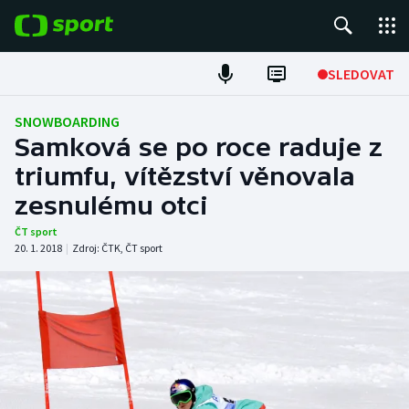
POPULÁRNÍ
SLEDOVAT
Fotbal
SNOWBOARDING
Samková se po roce raduje z
Hokej
triumfu, vítězství věnovala
zesnulému otci
Tenis
ČT sport
Atletika
20. 1. 2018
|
Zdroj:
ČTK
,
ČT sport
Cyklistika
DALŠÍ SPORTY
Americký fotbal
NEPŘEHLÉDNĚTE