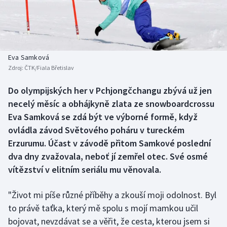
Baseball a softbal
Soutěže
Basketbal
Historické návraty
Biatlon
Aplikace ČT sport
Eva Samková
Zdroj:
ČTK/Fiala Břetislav
Boby a skeleton
AZ kvíz
Do olympijských her v Pchjongčchangu zbývá už jen
necelý měsíc a obhájkyně zlata ze snowboardcrossu
Box
Eva Samková se zdá být ve výborné formě, když
Curling
ovládla závod Světového poháru v tureckém
Erzurumu. Účast v závodě přitom Samkové poslední
Dostihy
dva dny zvažovala, neboť jí zemřel otec. Své osmé
vítězství v elitním seriálu mu věnovala.
Florbal
"Život mi píše různé příběhy a zkouší moji odolnost. Byl
Futsal
to právě taťka, který mě spolu s mojí mamkou učil
bojovat, nevzdávat se a věřit, že cesta, kterou jsem si
Golf