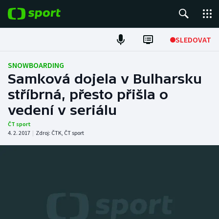
POPULÁRNÍ
SLEDOVAT
Fotbal
SNOWBOARDING
Samková dojela v Bulharsku
Hokej
stříbrná, přesto přišla o
vedení v seriálu
Tenis
ČT sport
Atletika
4. 2. 2017
|
Zdroj:
ČTK
,
ČT sport
Cyklistika
DALŠÍ SPORTY
Americký fotbal
NEPŘEHLÉDNĚTE