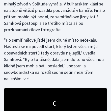
minulý závod v Solitude vyhrála. V bulharském klání se
na stupně vítězů prosadila podvanácté v kariéře. Finále
Gymnastika
přitom mohlo být bez ní, ze semifinálové jízdy totiž
Samková postoupila ze třetího místa až po
Házená
prozkoumání cílové fotografie.
Jezdectví
"Po semifinálové jízdě jsem druhé místo nečekala.
Naštěstí se mi povedl start, který byl ze všech mých
Judo
dosavadních startů tady opravdu nejlepší," uvedla
Samková. "Bylo to těsné, dala jsem do toho všechno a
Krasobruslení
klidně jsem mohla být i poslední," upozornila
Lezení
snowboardistka na rozdíl sedmi setin mezi třemi
nejlepšími v cíli.
Lyže a snowboard
Moderní pětiboj
Motorsport