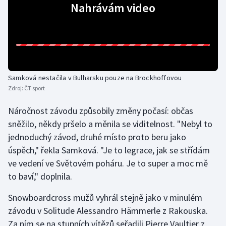
Nahrávám video
Olympijské hry
Parasport
Plavání
Samková nestačila v Bulharsku pouze na Brockhoffovou
Plážový volejbal
Zdroj:
ČT sport
Náročnost závodu způsobily změny počasí: občas
Ragby
sněžilo, někdy pršelo a měnila se viditelnost. "Nebyl to
jednoduchý závod, druhé místo proto beru jako
Rychlobruslení
úspěch," řekla Samková. "Je to legrace, jak se střídám
Rychlostní kanoistika
ve vedení ve Světovém poháru. Je to super a moc mě
to baví," doplnila.
Short track
Snowboardcross mužů vyhrál stejně jako v minulém
Sportovní střelba
závodu v Solitude Alessandro Hämmerle z Rakouska.
Za ním se na stupních vítězů seřadili Pierre Vaultier z