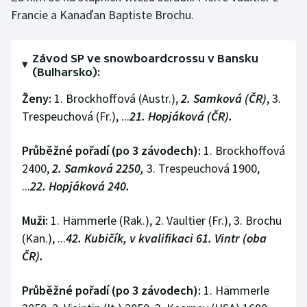
Stolní tenis
Francie a Kanaďan Baptiste Brochu.
Triatlon
Závod SP ve snowboardcrossu v Bansku
(Bulharsko):
Veslování
Ženy:
1. Brockhoffová (Austr.),
2. Samková (ČR)
, 3.
Vodní slalom
Trespeuchová (Fr.), ...
21. Hopjáková (ČR).
Volejbal
Průběžné pořadí (po 3 závodech):
1. Brockhoffová
2400,
2. Samková 2250,
3. Trespeuchová 1900,
Ostatní
...
22. Hopjáková 240.
Muži:
1. Hämmerle (Rak.), 2. Vaultier (Fr.), 3. Brochu
(Kan.), ...
42. Kubičík, v kvalifikaci 61. Vintr (oba
ČR).
Průběžné pořadí (po 3 závodech):
1. Hämmerle