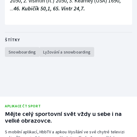
2050, 2. Visintin (It.) 2050, 3. Kearney (USA) 1690,
...
46. Kubičík 50,1, 65. Vintr 24,7.
ŠTÍTKY
Snowboarding
Lyžování a snowboarding
APLIKACE ČT SPORT
Mějte celý sportovní svět vždy u sebe i na
velké obrazovce.
S mobilní aplikací, HbbTV a apkou iVysílání ve své chytré televizi