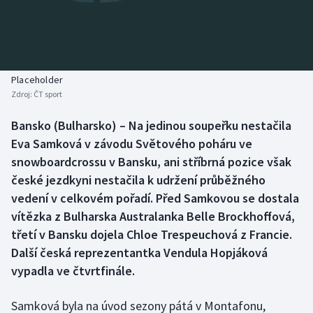
Baseball a softbal
Soutěže
Basketbal
Historické návraty
Biatlon
Aplikace ČT sport
Placeholder
Zdroj:
ČT sport
Boby a skeleton
AZ kvíz
Bansko (Bulharsko) – Na jedinou soupeřku nestačila
Eva Samková v závodu Světového poháru ve
Box
snowboardcrossu v Bansku, ani stříbrná pozice však
Curling
české jezdkyni nestačila k udržení průběžného
vedení v celkovém pořadí. Před Samkovou se dostala
Dostihy
vítězka z Bulharska Australanka Belle Brockhoffová,
třetí v Bansku dojela Chloe Trespeuchová z Francie.
Florbal
Další česká reprezentantka Vendula Hopjáková
vypadla ve čtvrtfinále.
Futsal
Samková byla na úvod sezony pátá v Montafonu,
Golf