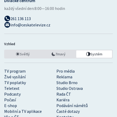
Divácké centrum
každý všední den:
8:00—16:00 hodin
261 136 113
info@ceskatelevize.cz
Vzhled
Světlý
Tmavý
Systém
TV program
Pro média
Živé vysílání
Reklama
TV poplatky
Studio Brno
Teletext
Studio Ostrava
Podcasty
Rada ČT
Počasí
Kariéra
E-shop
Podávání námětů
Mobilní a TV aplikace
Časté dotazy
Vše o ČT
Kontakty