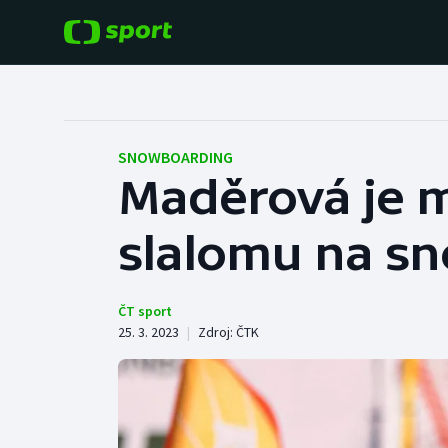
POPULÁRNÍ
DALŠÍ SPORTY
Fotbal
Americký fotbal
SNOWBOARDING
Maděrová je m
Hokej
Baseball a softbal
slalomu na sn
Tenis
Basketbal
Atletika
Biatlon
ČT sport
25. 3. 2023
|
Zdroj:
ČTK
Cyklistika
Boby a skeleton
Box