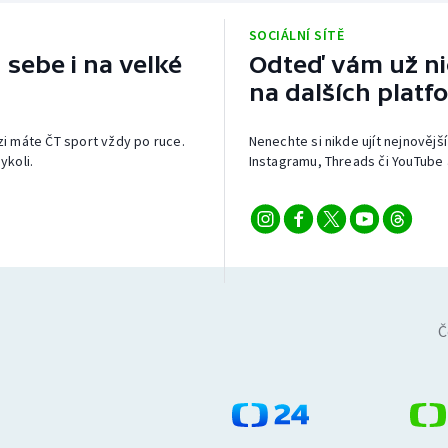
SOCIÁLNÍ SÍTĚ
 sebe i na velké
Odteď vám už nic
na dalších platf
izi máte ČT sport vždy po ruce.
Nenechte si nikde ujít nejnovější
ykoli.
Instagramu, Threads či YouTube 
Č