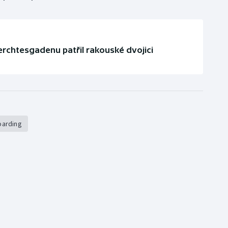
rchtesgadenu patřil rakouské dvojici
oarding