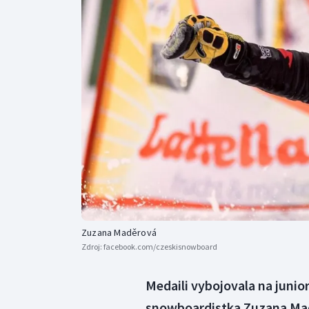
Curling
Dostihy
Florbal
Futsal
Golf
Gymnastika
Zuzana Maděrová
Zdroj:
facebook.com/czeskisnowboard
Medaili vybojovala na junio
snowboardistka Zuzana Mad