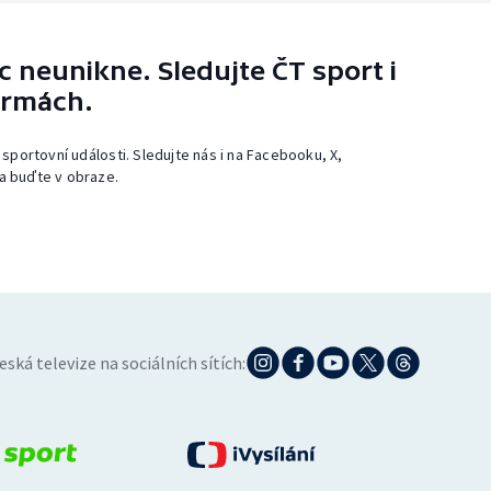
 neunikne. Sledujte ČT sport i
ormách.
 sportovní události. Sledujte nás i na Facebooku, X,
a buďte v obraze.
eská televize na sociálních sítích: