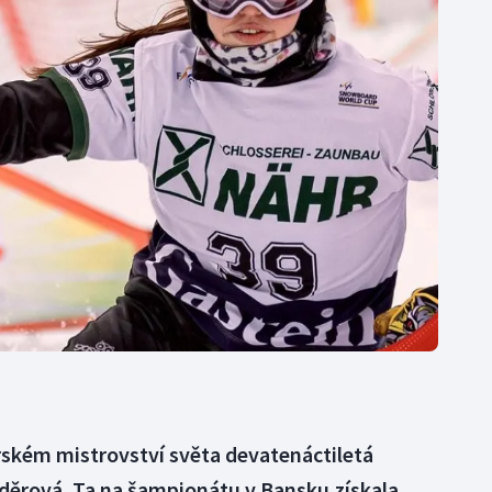
Moderní pětiboj
Triatlon
Motorsport
Veslování
Olympijské hry
Vodní slalom
Parasport
Volejbal
Plavání
Ostatní
Plážový volejbal
rském mistrovství světa devatenáctiletá
ěrová. Ta na šampionátu v Bansku získala