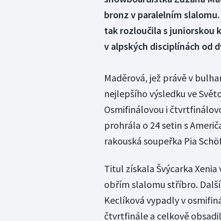
bronz v paralelním slalomu
tak rozloučila s juniorskou
v alpských disciplínách od d
Maděrová, jež právě v bulha
nejlepšího výsledku ve Světov
Osmifinálovou i čtvrtfinálov
prohrála o 24 setin s Američa
rakouská soupeřka Pia Sch
Titul získala Švýcarka Xeni
obřím slalomu stříbro. Dalš
Keclíková vypadly v osmifin
čtvrtfinále a celkově obsadi