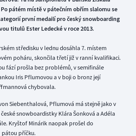
. Po pátém místě v pátečním obřím slalomu se
 kategorií první medailí pro český snowboarding
vou titulů Ester Ledecké v roce 2013.
rském středisku v lednu dosáhla 7. místem
ém poháru, skončila třetí již v ranní kvalifikaci.
ou fází prošla bez problémů, v semifinále
nkou Iris Pflumovou a v boji o bronz její
öffmannová chybovala.
a von Siebenthalová, Pflumová má stejně jako v
í české snowboardistky Klára Šonková a Adéla
ále. Kryštof Minárik naopak prošel do
l pátou příčku.