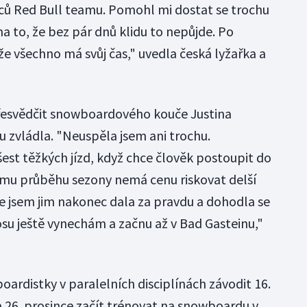
ců Red Bull teamu. Pomohl mi dostat se trochu
a to, že bez pár dnů klidu to nepůjde. Po
 že všechno má svůj čas," uvedla česká lyžařka a
řesvědčit snowboardového kouče Justina
u zvládla. "Neuspěla jsem ani trochu.
šest těžkých jízd, když chce člověk postoupit do
šímu průběhu sezony nemá cenu riskovat delší
e jsem jim nakonec dala za pravdu a dohodla se
osu ještě vynechám a začnu až v Bad Gasteinu,"
ardistky v paralelních disciplínách závodit 16.
a 26. prosince začít trénovat na snowboardu v