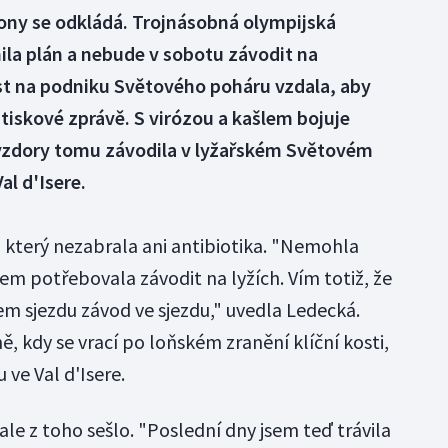
ny se odkládá. Trojnásobná olympijská
ila plán a nebude v sobotu závodit na
t na podniku Světového poháru vzdala, aby
 tiskové zprávě. S virózou a kašlem bojuje
vzdory tomu závodila v lyžařském Světovém
al d'Isere.
a který nezabrala ani antibiotika. "Nemohla
sem potřebovala závodit na lyžích. Vím totiž, že
em sjezdu závod ve sjezdu," uvedla Ledecká.
 kdy se vrací po loňském zranění klíční kosti,
 ve Val d'Isere.
le z toho sešlo. "Poslední dny jsem teď trávila