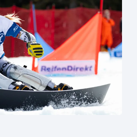
Moderní pětiboj
Triatlon
Motorsport
Veslování
Olympijské hry
Vodní slalom
Parasport
Volejbal
Plavání
Ostatní
Plážový volejbal