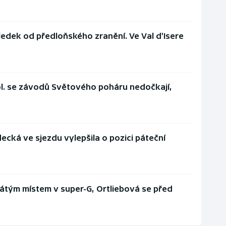
ledek od předloňského zranění. Ve Val d'Isere
ol. se závodů Světového poháru nedočkají,
decká ve sjezdu vylepšila o pozici páteční
cátým místem v super-G, Ortliebová se před