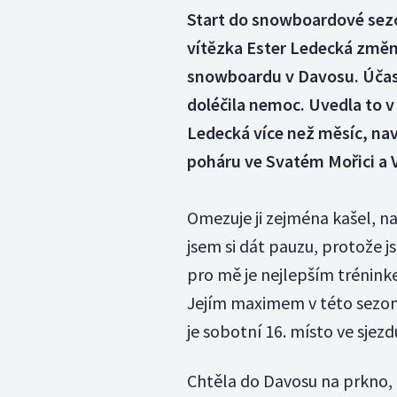
Start do snowboardové sezo
vítězka Ester Ledecká změn
snowboardu v Davosu. Účas
doléčila nemoc. Uvedla to v
Ledecká více než měsíc, na
poháru ve Svatém Mořici a V
Omezuje ji zejména kašel, n
jsem si dát pauzu, protože j
pro mě je nejlepším trénink
Jejím maximem v této sezoně,
je sobotní 16. místo ve sjezdu
Chtěla do Davosu na prkno, a