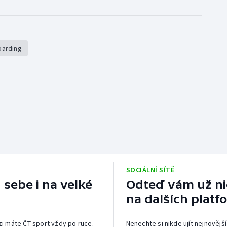
oarding
SOCIÁLNÍ SÍTĚ
 sebe i na velké
Odteď vám už nic
na dalších platf
izi máte ČT sport vždy po ruce.
Nenechte si nikde ujít nejnovější