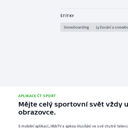
ŠTÍTKY
Snowboarding
Lyžování a snowb
APLIKACE ČT SPORT
Mějte celý sportovní svět vždy u
obrazovce.
S mobilní aplikací, HbbTV a apkou iVysílání ve své chytré telev