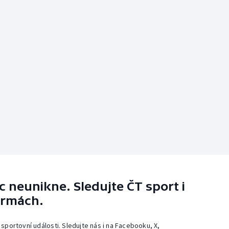
 neunikne. Sledujte ČT sport i
ormách.
 sportovní události. Sledujte nás i na Facebooku, X,