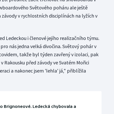
nowboardového Světového poháru ale ještě
 závody v rychlostních disciplínách na lyžích v
d Ledeckou i členové jejího realizačního týmu.
pro nás jedna velká divočina. Světový pohár v
covidem, takže byl týden zavřený v izolaci, pak
 v Rakousku před závody ve Svatém Mořici
raci a nakonec jsem 'lehla' já," přiblížila
řilo Brignoneové. Ledecká chybovala a