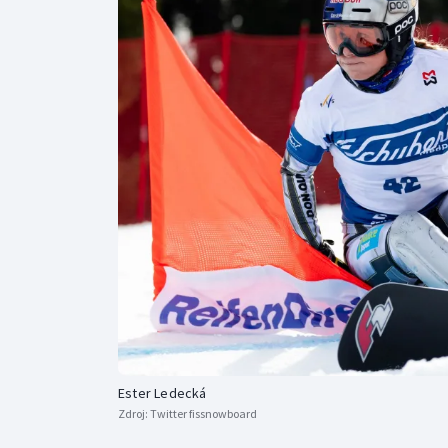
Curling
Dostihy
Florbal
Futsal
Golf
Gymnastika
Ester Ledecká
Zdroj:
Twitter fissnowboard