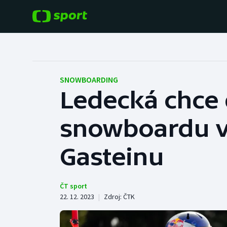
POPULÁRNÍ
DALŠÍ SPORTY
Fotbal
Americký fotbal
SNOWBOARDING
Ledecká chce 
Hokej
Baseball a softbal
snowboardu v
Tenis
Basketbal
Atletika
Gasteinu
Biatlon
Cyklistika
Boby a skeleton
ČT sport
22. 12. 2023
|
Zdroj:
ČTK
Box