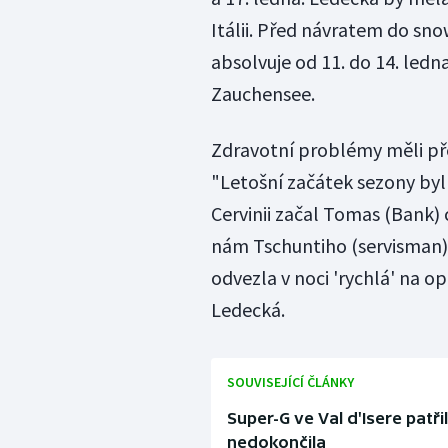
Itálii. Před návratem do s
absolvuje od 11. do 14. ledna
Zauchensee.
Zdravotní problémy měli pře
"Letošní začátek sezony byl 
Cervinii začal Tomas (Bank) 
nám Tschuntiho (servisman)
odvezla v noci 'rychlá' na ope
Ledecká.
SOUVISEJÍCÍ ČLÁNKY
Super-G ve Val d'Isere pat
nedokončila