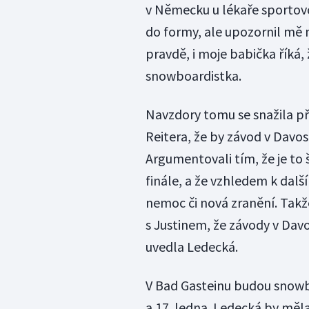
v Německu u lékaře sportov
do formy, ale upozornil mě n
pravdě, i moje babička říká,
snowboardistka.
Navzdory tomu se snažila p
Reitera, že by závod v Davos
Argumentovali tím, že je to 
finále, a že vzhledem k dal
nemoc či nová zranění. Takž
s Justinem, že závody v Dav
uvedla Ledecká.
V Bad Gasteinu budou snowbo
a 17. ledna. Ledecká by měl