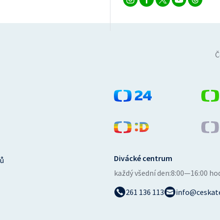
Č
Divácké centrum
ů
každý všední den:
8:00—16:00 ho
261 136 113
info@ceskate