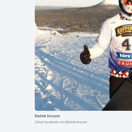
Curling
Dostihy
Florbal
Futsal
Golf
Gymnastika
Radek Houser
Zdroj:
facebook.com/Radek Houser