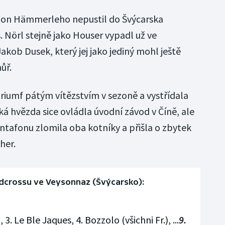
zon Hämmerleho nepustil do Švýcarska
s. Nörl stejně jako Houser vypadl už ve
 Jakob Dusek, který jej jako jediný mohl ještě
ůř.
triumf pátým vítězstvím v sezoně a vystřídala
á hvězda sice ovládla úvodní závod v Číně, ale
Montafonu zlomila oba kotníky a přišla o zbytek
her.
dcrossu ve Veysonnaz (Švýcarsko):
 3. Le Ble Jaques, 4. Bozzolo (všichni Fr.), ...
9.