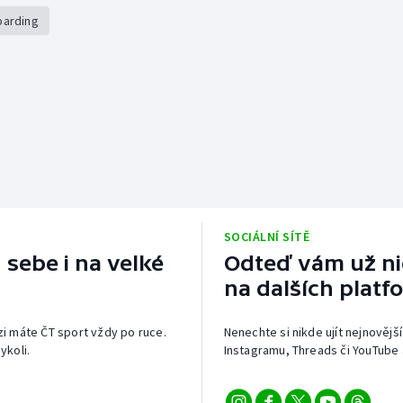
oarding
SOCIÁLNÍ SÍTĚ
 sebe i na velké
Odteď vám už nic
na dalších platf
izi máte ČT sport vždy po ruce.
Nenechte si nikde ujít nejnovější
ykoli.
Instagramu, Threads či YouTube 