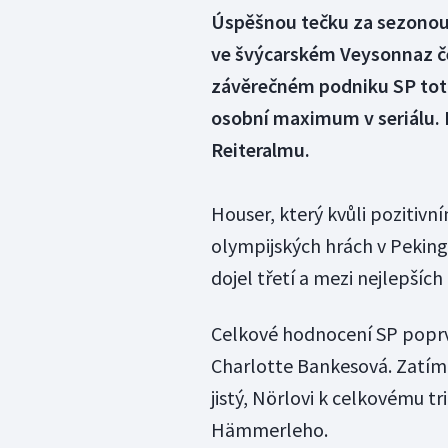
Úspěšnou tečku za sezonou
ve švýcarském Veysonnaz č
závěrečném podniku SP totiž
osobní maximum v seriálu. 
Reiteralmu.
Houser, který kvůli pozitivní
olympijských hrách v Pekingu
dojel třetí a mezi nejlepšíc
Celkové hodnocení SP poprv
Charlotte Bankesová. Zatím
jistý, Nörlovi k celkovému
Hämmerleho.