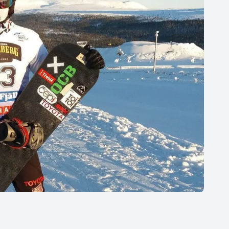
Moderní pětiboj
Triatlon
Motorsport
Veslování
Olympijské hry
Vodní slalom
Parasport
Volejbal
Plavání
Ostatní
Plážový volejbal