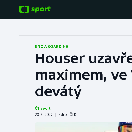
POPULÁRNÍ
DALŠÍ SPORTY
Fotbal
Americký fotbal
SNOWBOARDING
Houser uzavř
Hokej
Baseball a softbal
maximem, ve 
Tenis
Basketbal
Atletika
devátý
Biatlon
Cyklistika
Boby a skeleton
ČT sport
20. 3. 2022
|
Zdroj:
ČTK
Box