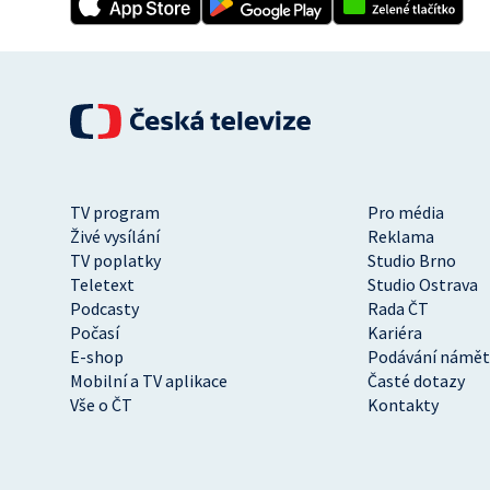
TV program
Pro média
Živé vysílání
Reklama
TV poplatky
Studio Brno
Teletext
Studio Ostrava
Podcasty
Rada ČT
Počasí
Kariéra
E-shop
Podávání námět
Mobilní a TV aplikace
Časté dotazy
Vše o ČT
Kontakty