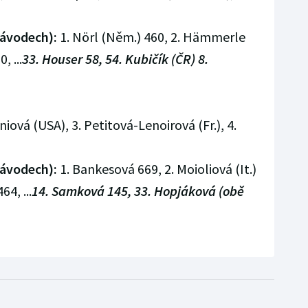
závodech):
1. Nörl (Něm.) 460, 2. Hämmerle
, ...
33. Houser 58, 54. Kubičík (ČR) 8.
iniová (USA), 3. Petitová-Lenoirová (Fr.), 4.
závodech):
1. Bankesová 669, 2. Moioliová (It.)
4, ...
14. Samková 145, 33. Hopjáková (obě