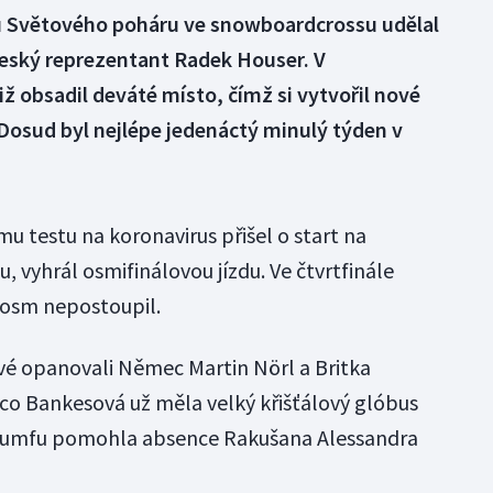
 Světového poháru ve snowboardcrossu udělal
eský reprezentant Radek Houser. V
 obsadil deváté místo, čímž si vytvořil nové
Dosud byl nejlépe jedenáctý minulý týden v
mu testu na koronavirus přišel o start na
, vyhrál osmifinálovou jízdu. Ve čtvrtfinále
h osm nepostoupil.
é opanovali Němec Martin Nörl a Britka
co Bankesová už měla velký křišťálový glóbus
 triumfu pomohla absence Rakušana Alessandra