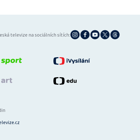
eská televize na sociálních sítích:
din
levize.cz