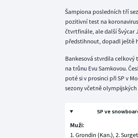
Šampiona posledních tří se
pozitivní test na koronaviru
čtvrtfinále, ale další Švýcar
předstihnout, dopadl ještě h
Bankesová stvrdila celkový 
na trůnu Evu Samkovou. Česk
poté si v prosinci při SP v 
sezony včetně olympijských 
SP ve snowboar
Muži:
1. Grondin (Kan.), 2. Surget,