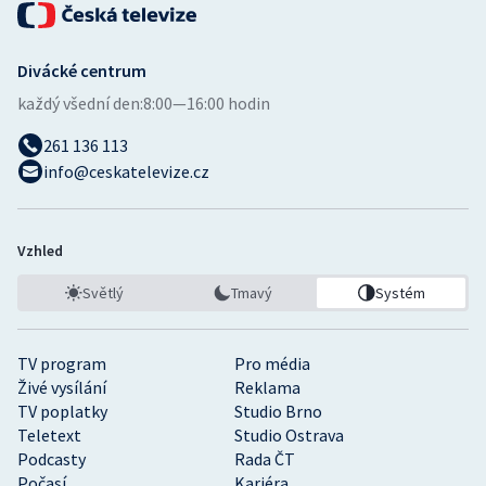
Divácké centrum
každý všední den:
8:00—16:00 hodin
261 136 113
info@ceskatelevize.cz
Vzhled
Světlý
Tmavý
Systém
TV program
Pro média
Živé vysílání
Reklama
TV poplatky
Studio Brno
Teletext
Studio Ostrava
Podcasty
Rada ČT
Počasí
Kariéra