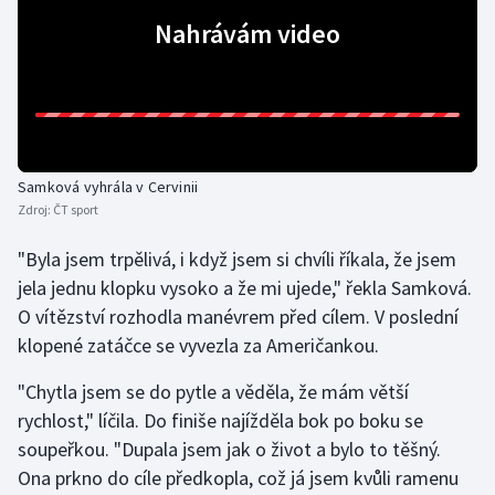
Nahrávám video
Moderní pětiboj
Motorsport
Olympijské hry
Samková vyhrála v Cervinii
Parasport
Zdroj:
ČT sport
Plavání
"Byla jsem trpělivá, i když jsem si chvíli říkala, že jsem
jela jednu klopku vysoko a že mi ujede," řekla Samková.
Plážový volejbal
O vítězství rozhodla manévrem před cílem. V poslední
klopené zatáčce se vyvezla za Američankou.
Ragby
"Chytla jsem se do pytle a věděla, že mám větší
Rychlobruslení
rychlost," líčila. Do finiše najížděla bok po boku se
soupeřkou. "Dupala jsem jak o život a bylo to těšný.
Rychlostní kanoistika
Ona prkno do cíle předkopla, což já jsem kvůli ramenu