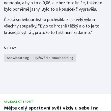
nemohla, a bylo to o 0,06, ale bez fotofiniše, takže to
Short track
bylo poměrně jasný. Bylo to o kousíček," vyprávěla.
Sportovní střelba
Česká snowboardistka pochválila za skvělý výkon
všechny soupeřky. "Bylo to hrozně těžký a o to je to
Stolní tenis
krásnější vyhrát, protože to fakt není zadarmo."
Triatlon
ŠTÍTKY
Veslování
Snowboarding
Lyžování a snowboarding
Vodní slalom
Volejbal
Ostatní
APLIKACE ČT SPORT
Mějte celý sportovní svět vždy u sebe i na