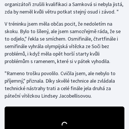
organizátoři zrušili kvalifikaci a Samková si nebyla jistá,
zda by neměl kvůli větru potkat stejný osud i závod. "
Futsal
V tréninku jsem měla občas pocit, že nedoletím na
Golf
skoku. Bylo to šílený, ale jsem samozřejmě ráda, že se
to odjelo," řekla se smíchem. Osmifinále, čtvrtfinále i
Gymnastika
semifinále vyhrála olympijská vítězka ze Soči bez
problémů, i když měla opět horší starty kvůli
Házená
problémům s ramenem, které si v pátek vyhodila.
Jezdectví
"Rameno trošku povolilo. Cvičila jsem, ale nebylo to
příjemný," přiznala. Díky skvělé technice ale zvládala
Judo
technické nástrahy trati a celé finále jela druhá za
páteční vítězkou Lindsey Jacobellisovou.
Krasobruslení
Lezení
Lyže a snowboard