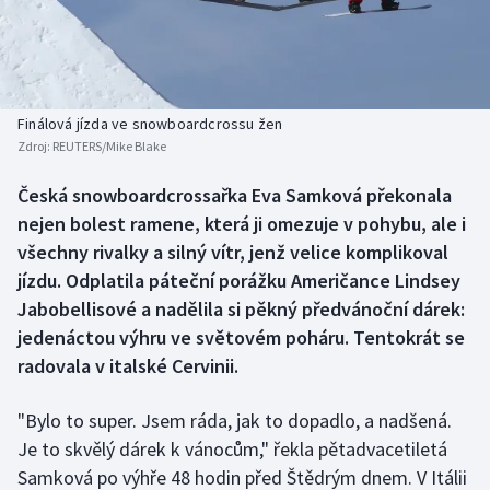
Atletika
Soutěže
Baseball a softbal
Historické návraty
Basketbal
Aplikace ČT sport
Finálová jízda ve snowboardcrossu žen
Zdroj:
REUTERS/Mike Blake
Biatlon
AZ kvíz
Česká snowboardcrossařka Eva Samková překonala
nejen bolest ramene, která ji omezuje v pohybu, ale i
Boby a skeleton
všechny rivalky a silný vítr, jenž velice komplikoval
Box
jízdu. Odplatila páteční porážku Američance Lindsey
Jabobellisové a nadělila si pěkný předvánoční dárek:
Curling
jedenáctou výhru ve světovém poháru. Tentokrát se
radovala v italské Cervinii.
Cyklistika
"Bylo to super. Jsem ráda, jak to dopadlo, a nadšená.
Dostihy
Je to skvělý dárek k vánocům," řekla pětadvacetiletá
Samková po výhře 48 hodin před Štědrým dnem. V Itálii
Florbal