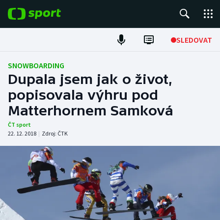
POPULÁRNÍ
SLEDOVAT
ME v atletice
SNOWBOARDING
Dupala jsem jak o život,
ME v plavání
popisovala výhru pod
Matterhornem Samková
Fotbal
ČT sport
Hokej
22. 12. 2018
|
Zdroj:
ČTK
Tenis
DALŠÍ SPORTY
Americký fotbal
NEPŘEHLÉDNĚTE