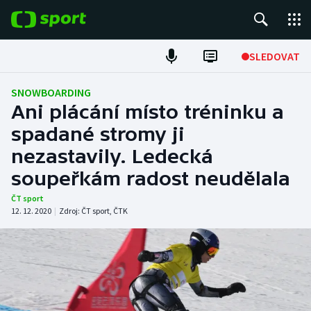
POPULÁRNÍ
SLEDOVAT
Fotbal
SNOWBOARDING
Ani plácání místo tréninku a
Hokej
spadané stromy ji
nezastavily. Ledecká
Tenis
soupeřkám radost neudělala
Atletika
ČT sport
12. 12. 2020
|
Zdroj:
ČT sport
,
ČTK
Cyklistika
DALŠÍ SPORTY
Americký fotbal
NEPŘEHLÉDNĚTE