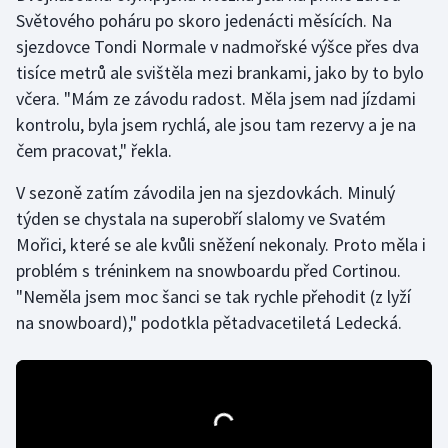
Světového poháru po skoro jedenácti měsících. Na
sjezdovce Tondi Normale v nadmořské výšce přes dva
Gymnastika
tisíce metrů ale svištěla mezi brankami, jako by to bylo
Házená
včera. "Mám ze závodu radost. Měla jsem nad jízdami
kontrolu, byla jsem rychlá, ale jsou tam rezervy a je na
Jezdectví
čem pracovat," řekla.
Judo
V sezoně zatím závodila jen na sjezdovkách. Minulý
týden se chystala na superobří slalomy ve Svatém
Krasobruslení
Mořici, které se ale kvůli sněžení nekonaly. Proto měla i
problém s tréninkem na snowboardu před Cortinou.
Lezení
"Neměla jsem moc šanci se tak rychle přehodit (z lyží
na snowboard)," podotkla pětadvacetiletá Ledecká.
Lyže a snowboard
Moderní pětiboj
Motorsport