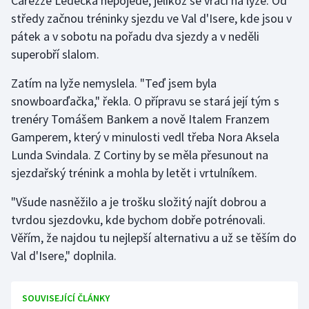
Carezze Ledecká nepojede, jelikož se vrací na lyže. Od
středy začnou tréninky sjezdu ve Val d'Isere, kde jsou v
pátek a v sobotu na pořadu dva sjezdy a v neděli
superobří slalom.
Zatím na lyže nemyslela. "Teď jsem byla
snowboarďačka," řekla. O přípravu se stará její tým s
trenéry Tomášem Bankem a nově Italem Franzem
Gamperem, který v minulosti vedl třeba Nora Aksela
Lunda Svindala. Z Cortiny by se měla přesunout na
sjezdařský trénink a mohla by letět i vrtulníkem.
"Všude nasněžilo a je trošku složitý najít dobrou a
tvrdou sjezdovku, kde bychom dobře potrénovali.
Věřím, že najdou tu nejlepší alternativu a už se těším do
Val d'Isere," doplnila.
SOUVISEJÍCÍ ČLÁNKY