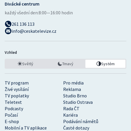
Divácké centrum
každý všední den:
8:00—16:00 hodin
261 136 113
info@ceskatelevize.cz
Vzhled
Světlý
Tmavý
Systém
TV program
Pro média
Živé vysílání
Reklama
TV poplatky
Studio Brno
Teletext
Studio Ostrava
Podcasty
Rada ČT
Počasí
Kariéra
E-shop
Podávání námětů
Mobilní a TV aplikace
Časté dotazy