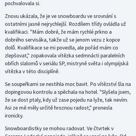
pochvalovala si.
Stolní tenis
Znovu ukázala, že je ve snowboardu ve srovnání s
Triatlon
ostatními jasně nejrychlejší. Rozdílem třídy ovládla už
kvalifikaci. "Mám dobré, že mám rychlé prkno a
Veslování
dobrého servisáka, takže už se jenom vezu z kopce
dolů. Kvalifikace se mi povedla, ale pořád mám co
Vodní slalom
zlepšovat," zopakovala vítězka sedmnácti paralelních
Volejbal
obřích slalomů v seriálu SP, mistryně světa i olympijská
vítězka v této disciplíně.
Ostatní
Se soupeřkami se nestihla moc bavit. Po vítězství šla na
dopingovou kontrolu a spěchala na hotel. "Slyšela jsem,
že se dost ptaly, kdy už zase pojedu na lyže, tak nevím.
Asi ze mě měly určitě hroznou radost," pronesla
ironicky.
Snowboardistky se mohou radovat. Ve čtvrtek v