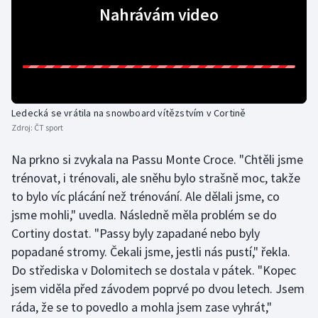
Nahrávám video
Olympijské hry
Parasport
Plavání
Ledecká se vrátila na snowboard vítězstvím v Cortině
Plážový volejbal
Zdroj:
ČT sport
Ragby
Na prkno si zvykala na Passu Monte Croce. "Chtěli jsme
trénovat, i trénovali, ale sněhu bylo strašně moc, takže
Rychlobruslení
to bylo víc plácání než trénování. Ale dělali jsme, co
jsme mohli," uvedla. Následně měla problém se do
Rychlostní kanoistika
Cortiny dostat. "Passy byly zapadané nebo byly
popadané stromy. Čekali jsme, jestli nás pustí," řekla.
Short track
Do střediska v Dolomitech se dostala v pátek. "Kopec
jsem viděla před závodem poprvé po dvou letech. Jsem
Sportovní střelba
ráda, že se to povedlo a mohla jsem zase vyhrát,"