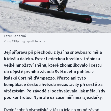
Baseball a softbal
Soutěže
Basketbal
Historické návraty
Biatlon
Aplikace ČT sport
Ester Ledecká
Boby a skeleton
AZ kvíz
Zdroj:
ČTK/imago sportfotodienst
Box
Její příprava při přechodu z lyží na snowboard měla
k ideálu daleko. Ester Ledeckou brzdilo v tréninku
Curling
velké množství sněhu, které zkomplikovalo i cestu
do dějiště prvního závodu Světového poháru v
Dostihy
italské Cortině d'Ampezzo. Přesto ani tyto
komplikace českou hvězdu nezastavily při cestě za
Florbal
vítězstvím. Po závodě si pochvalovala, jak měla jízdy
pod kontrolou. Nyní ale už zase míří mezi sjezdařky.
Futsal
Dvojnásobná olympijská vítězka jela na prkně závod
Golf