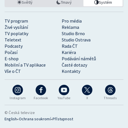
Světlý
Tmavý
Systém
TV program
Pro média
Živé vysílání
Reklama
TV poplatky
Studio Brno
Teletext
Studio Ostrava
Podcasty
Rada ČT
Počasí
Kariéra
E-shop
Podávání námětů
Mobilní a TV aplikace
Časté dotazy
Vše o ČT
Kontakty
Instagram
Facebook
YouTube
X
Threads
© Česká televize
•
•
English
Ochrana soukromí
Přístupnost