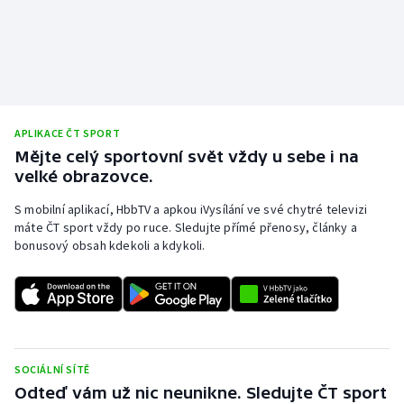
Olympijské hry
Parasport
Plavání
APLIKACE ČT SPORT
Mějte celý sportovní svět vždy u sebe i na
Plážový volejbal
velké obrazovce.
Ragby
S mobilní aplikací, HbbTV a apkou iVysílání ve své chytré televizi
máte ČT sport vždy po ruce. Sledujte přímé přenosy, články a
Rychlobruslení
bonusový obsah kdekoli a kdykoli.
Rychlostní kanoistika
Short track
SOCIÁLNÍ SÍTĚ
Sportovní střelba
Odteď vám už nic neunikne. Sledujte ČT sport