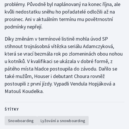
problémy. Původně byl naplánovaný na konec října, ale
kvůli nedostatku sněhu ho pořadatelé odložili až na
Gymnastika
prosinec. Ani v aktuálním termínu mu povětrnostní
podmínky nepřejí.
Házená
Díky změnám v termínové listině mohla úvod SP
Jezdectví
stihnout trojnásobná vítězka seriálu Adamczyková,
která se vrací bezmála rok po zlomeninách obou nohou
Judo
u kotníků. V kvalifikaci se ukázala v dobré formě, z
pátého místa hladce postoupila do závodu. Dařilo se
Krasobruslení
také mužům, Houser i debutant Choura rovněž
Lezení
postoupili z první jízdy. Vypadli Vendula Hopjáková a
Matouš Koudelka.
Lyže a snowboard
ŠTÍTKY
Moderní pětiboj
Snowboarding
Lyžování a snowboarding
Motorsport