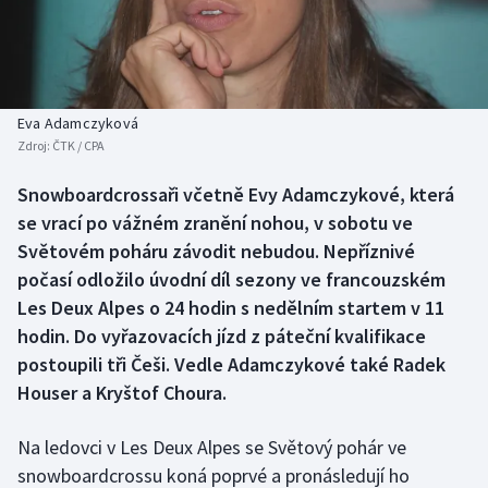
Baseball a softbal
Soutěže
Basketbal
Historické návraty
Biatlon
Aplikace ČT sport
Eva Adamczyková
Zdroj:
ČTK / CPA
Boby a skeleton
AZ kvíz
Snowboardcrossaři včetně Evy Adamczykové, která
se vrací po vážném zranění nohou, v sobotu ve
Box
Světovém poháru závodit nebudou. Nepříznivé
Curling
počasí odložilo úvodní díl sezony ve francouzském
Les Deux Alpes o 24 hodin s nedělním startem v 11
Dostihy
hodin. Do vyřazovacích jízd z páteční kvalifikace
postoupili tři Češi. Vedle Adamczykové také Radek
Florbal
Houser a Kryštof Choura.
Futsal
Na ledovci v Les Deux Alpes se Světový pohár ve
snowboardcrossu koná poprvé a pronásledují ho
Golf