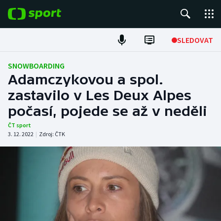
POPULÁRNÍ
SLEDOVAT
Fotbal
SNOWBOARDING
Adamczykovou a spol.
Hokej
zastavilo v Les Deux Alpes
počasí, pojede se až v neděli
Tenis
ČT sport
Atletika
3. 12. 2022
|
Zdroj:
ČTK
Cyklistika
DALŠÍ SPORTY
Americký fotbal
NEPŘEHLÉDNĚTE