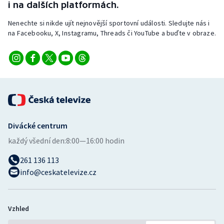
i na dalších platformách.
Stolní tenis
Nenechte si nikde ujít nejnovější sportovní události. Sledujte nás i
Triatlon
na Facebooku, X, Instagramu, Threads či YouTube a buďte v obraze.
Veslování
Vodní slalom
Volejbal
Divácké centrum
Ostatní
každý všední den:
8:00—16:00 hodin
261 136 113
info@ceskatelevize.cz
Vzhled