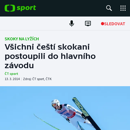
POPULÁRNÍ
SLEDOVAT
Fotbal
SKOKY NA LYŽÍCH
Všichni čeští skokani
Hokej
postoupili do hlavního
závodu
Tenis
ČT sport
Atletika
13. 3. 2014
|
Zdroj:
ČT sport
,
ČTK
Cyklistika
DALŠÍ SPORTY
Americký fotbal
NEPŘEHLÉDNĚTE