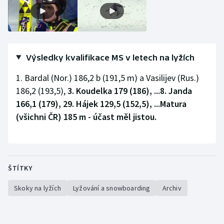
Stolní tenis
Triatlon
Veslování
Výsledky kvalifikace MS v letech na lyžích
1. Bardal (Nor.) 186,2 b (191,5 m) a Vasilijev (Rus.)
Vodní slalom
186,2 (193,5),
3. Koudelka 179 (186), ...8. Janda
166,1 (179), 29. Hájek 129,5 (152,5), ...Matura
Volejbal
(všichni ČR) 185 m - účast měl jistou.
Ostatní
ŠTÍTKY
Skoky na lyžích
Lyžování a snowboarding
Archiv