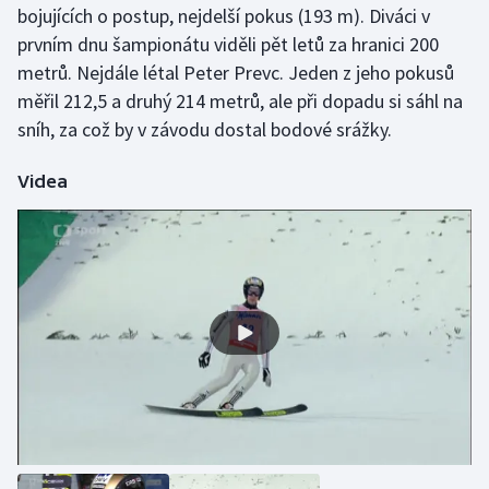
bojujících o postup, nejdelší pokus (193 m). Diváci v
Olympijské hry
prvním dnu šampionátu viděli pět letů za hranici 200
metrů. Nejdále létal Peter Prevc. Jeden z jeho pokusů
Parasport
měřil 212,5 a druhý 214 metrů, ale při dopadu si sáhl na
sníh, za což by v závodu dostal bodové srážky.
Plavání
Videa
Plážový volejbal
Ragby
Rychlobruslení
Rychlostní kanoistika
Short track
Sportovní střelba