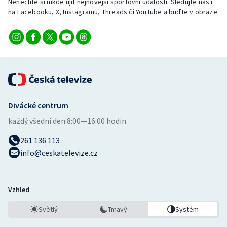
Nenechte si nikde ujít nejnovější sportovní události. Sledujte nás i
na Facebooku, X, Instagramu, Threads či YouTube a buďte v obraze.
Divácké centrum
každý všední den:
8:00—16:00 hodin
261 136 113
info@ceskatelevize.cz
Vzhled
Světlý
Tmavý
Systém