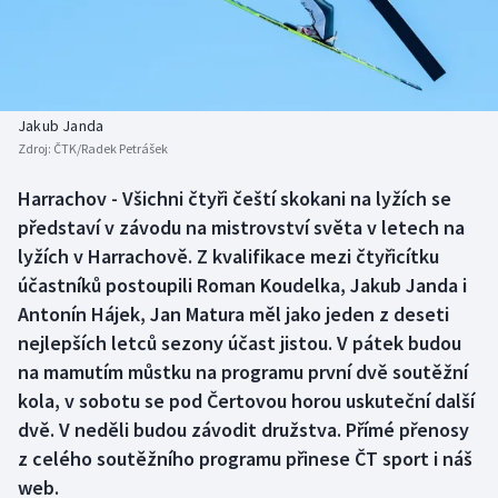
Baseball a softbal
Soutěže
Basketbal
Historické návraty
Biatlon
Aplikace ČT sport
Jakub Janda
Zdroj:
ČTK/Radek Petrášek
Boby a skeleton
AZ kvíz
Harrachov - Všichni čtyři čeští skokani na lyžích se
představí v závodu na mistrovství světa v letech na
Box
lyžích v Harrachově. Z kvalifikace mezi čtyřicítku
Curling
účastníků postoupili Roman Koudelka, Jakub Janda i
Antonín Hájek, Jan Matura měl jako jeden z deseti
Dostihy
nejlepších letců sezony účast jistou. V pátek budou
na mamutím můstku na programu první dvě soutěžní
Florbal
kola, v sobotu se pod Čertovou horou uskuteční další
dvě. V neděli budou závodit družstva. Přímé přenosy
Futsal
z celého soutěžního programu přinese ČT sport i náš
web.
Golf