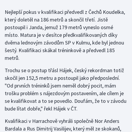
Nejlepší pokus v kvalifikaci předvedl z Čechů Koudelka,
Gymnastika
který doletěl na 186 metrů a skončil třetí. Jistě
postoupil i Janda, jemuž 179 metrů vyneslo osmé
Házená
místo. Matura je v desítce předkvalifikovaných díky
Jezdectví
dvěma lednovým závodům SP v Kulmu, kde byl jednou
šestý. Kvalifikaci skákal tréninkově a předvedl 185
Judo
metrů.
Trochu se o postup třásl Hájek, český rekordman totiž
Krasobruslení
skočil jen 152,5 metru a postoupil jako předposlední.
Lezení
"Od prvních tréninků jsem neměl dobrý pocit, mám
trošku problém s nájezdovým postavením, ale cílem je
Lyže a snowboard
se kvalifikovat a to se povedlo. Doufám, že to v závodu
bude lítat dobře," řekl Hájek v ČT.
Moderní pětiboj
Kvalifikaci v Harrachově vyhráli společně Nor Anders
Motorsport
Bardala a Rus Dimitrij Vasilijev, který měl ze skokanů,