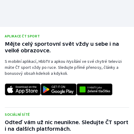
Short track
Sportovní střelba
Stolní tenis
APLIKACE ČT SPORT
Mějte celý sportovní svět vždy u sebe i na
Triatlon
velké obrazovce.
S mobilní aplikací, HbbTV a apkou iVysílání ve své chytré televizi
Veslování
máte ČT sport vždy po ruce. Sledujte přímé přenosy, články a
bonusový obsah kdekoli a kdykoli.
Vodní slalom
Volejbal
Ostatní
SOCIÁLNÍ SÍTĚ
Odteď vám už nic neunikne. Sledujte ČT sport
i na dalších platformách.