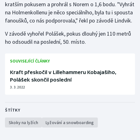
kratším pokusem a prohrál s Norem o 1,6 bodu. "Vyhrát
Moderní pětiboj
na Holmenkollenu je něco speciálního, byla tu i spousta
fanoušků, co nás podporovala," řekl po závodě Lindvik.
Motorsport
V závodě vyhořel Polášek, pokus dlouhý jen 110 metrů
Olympijské hry
ho odsoudil na poslední, 50. místo.
Parasport
SOUVISEJÍCÍ ČLÁNKY
Plavání
Kraft přeskočil v Lillehammeru Kobajašiho,
Polášek skončil poslední
Plážový volejbal
3. 3. 2022
Ragby
ŠTÍTKY
Rychlobruslení
Skoky na lyžích
Lyžování a snowboarding
Rychlostní kanoistika