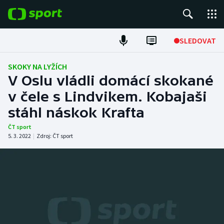
POPULÁRNÍ
SLEDOVAT
ME v atletice
SKOKY NA LYŽÍCH
V Oslu vládli domácí skokané
ME v plavání
v čele s Lindvikem. Kobajaši
stáhl náskok Krafta
Fotbal
ČT sport
Hokej
5. 3. 2022
|
Zdroj:
ČT sport
Tenis
DALŠÍ SPORTY
Americký fotbal
NEPŘEHLÉDNĚTE