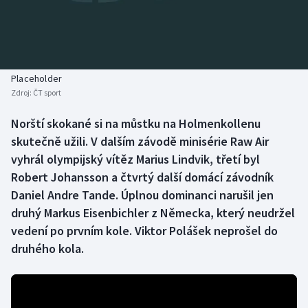
Atletika
Soutěže
Baseball a softbal
Historické návraty
Basketbal
Aplikace ČT sport
Placeholder
Zdroj:
ČT sport
Biatlon
AZ kvíz
Norští skokané si na můstku na Holmenkollenu
skutečně užili. V dalším závodě minisérie Raw Air
Boby a skeleton
vyhrál olympijský vítěz Marius Lindvik, třetí byl
Box
Robert Johansson a čtvrtý další domácí závodník
Daniel Andre Tande. Úplnou dominanci narušil jen
Curling
druhý Markus Eisenbichler z Německa, který neudržel
vedení po prvním kole. Viktor Polášek neprošel do
Cyklistika
druhého kola.
Dostihy
Florbal