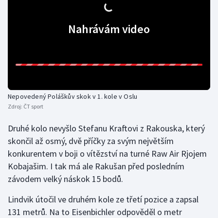
Futsal
Nahrávám video
Golf
Gymnastika
Házená
Nepovedený Poláškův skok v 1. kole v Oslu
Zdroj:
ČT sport
Jezdectví
Druhé kolo nevyšlo Stefanu Kraftovi z Rakouska, který
Judo
skončil až osmý, dvě příčky za svým největším
konkurentem v boji o vítězství na turné Raw Air Rjojem
Krasobruslení
Kobajašim. I tak má ale Rakušan před posledním
závodem velký náskok 15 bodů.
Lezení
Lindvik útočil ve druhém kole ze třetí pozice a zapsal
Lyže a snowboard
131 metrů. Na to Eisenbichler odpověděl o metr