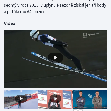
sedmý v roce 2015. V uplynulé sezoně získal jen tři body
Olympijské hry
a patřila mu 64. pozice.
Parasport
Videa
Plavání
Plážový volejbal
Ragby
Rychlobruslení
Rychlostní kanoistika
Short track
Sportovní střelba