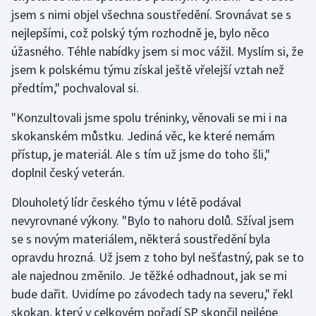
jsem s nimi objel všechna soustředění. Srovnávat se s
nejlepšími, což polský tým rozhodně je, bylo něco
Gymnastika
úžasného. Téhle nabídky jsem si moc vážil. Myslím si, že
Házená
jsem k polskému týmu získal ještě vřelejší vztah než
předtím," pochvaloval si.
Jezdectví
"Konzultovali jsme spolu tréninky, věnovali se mi i na
Judo
skokanském můstku. Jediná věc, ke které nemám
přístup, je materiál. Ale s tím už jsme do toho šli,"
Krasobruslení
doplnil český veterán.
Dlouholetý lídr českého týmu v létě podával
Lezení
nevyrovnané výkony. "Bylo to nahoru dolů. Sžíval jsem
Lyže a snowboard
se s novým materiálem, některá soustředění byla
opravdu hrozná. Už jsem z toho byl nešťastný, pak se to
Moderní pětiboj
ale najednou změnilo. Je těžké odhadnout, jak se mi
bude dařit. Uvidíme po závodech tady na severu," řekl
Motorsport
skokan, který v celkovém pořadí SP skončil nejlépe