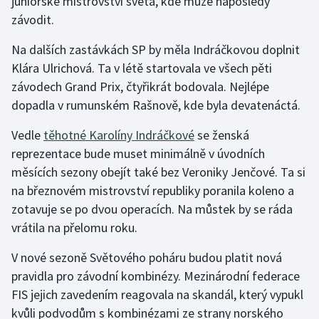
juniorské mistrovství světa, kde může naposledy
závodit.
Na dalších zastávkách SP by měla Indráčkovou doplnit
Klára Ulrichová. Ta v létě startovala ve všech pěti
závodech Grand Prix, čtyřikrát bodovala. Nejlépe
dopadla v rumunském Rašnově, kde byla devatenáctá.
Vedle
těhotné Karolíny Indráčkové
se ženská
reprezentace bude muset minimálně v úvodních
měsících sezony obejít také bez Veroniky Jenčové. Ta si
na březnovém mistrovství republiky poranila koleno a
zotavuje se po dvou operacích. Na můstek by se ráda
vrátila na přelomu roku.
V nové sezoně Světového poháru budou platit nová
pravidla pro závodní kombinézy. Mezinárodní federace
FIS jejich zavedením reagovala na skandál, který vypukl
kvůli podvodům s kombinézami ze strany norského