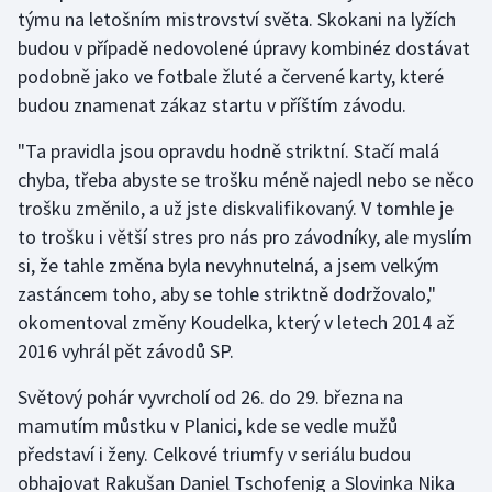
týmu na letošním mistrovství světa. Skokani na lyžích
budou v případě nedovolené úpravy kombinéz dostávat
podobně jako ve fotbale žluté a červené karty, které
budou znamenat zákaz startu v příštím závodu.
"Ta pravidla jsou opravdu hodně striktní. Stačí malá
chyba, třeba abyste se trošku méně najedl nebo se něco
trošku změnilo, a už jste diskvalifikovaný. V tomhle je
to trošku i větší stres pro nás pro závodníky, ale myslím
si, že tahle změna byla nevyhnutelná, a jsem velkým
zastáncem toho, aby se tohle striktně dodržovalo,"
okomentoval změny Koudelka, který v letech 2014 až
2016 vyhrál pět závodů SP.
Světový pohár vyvrcholí od 26. do 29. března na
mamutím můstku v Planici, kde se vedle mužů
představí i ženy. Celkové triumfy v seriálu budou
obhajovat Rakušan Daniel Tschofenig a Slovinka Nika