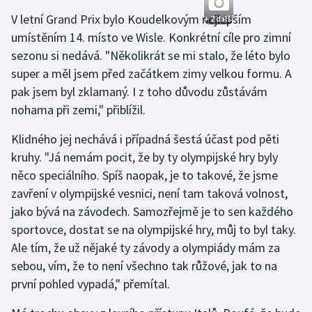
Stolní tenis
V letní Grand Prix bylo Koudelkovým nejlepším
+ 2 další
umístěním 14. místo ve Wisle. Konkrétní cíle pro zimní
Triatlon
sezonu si nedává. "Několikrát se mi stalo, že léto bylo
super a měl jsem před začátkem zimy velkou formu. A
Veslování
pak jsem byl zklamaný. I z toho důvodu zůstávám
nohama při zemi," přiblížil.
Vodní slalom
Klidného jej nechává i případná šestá účast pod pěti
Volejbal
kruhy. "Já nemám pocit, že by ty olympijské hry byly
něco speciálního. Spíš naopak, je to takové, že jsme
Ostatní
zavření v olympijské vesnici, není tam taková volnost,
jako bývá na závodech. Samozřejmě je to sen každého
sportovce, dostat se na olympijské hry, můj to byl taky.
Ale tím, že už nějaké ty závody a olympiády mám za
sebou, vím, že to není všechno tak růžové, jak to na
první pohled vypadá," přemítal.