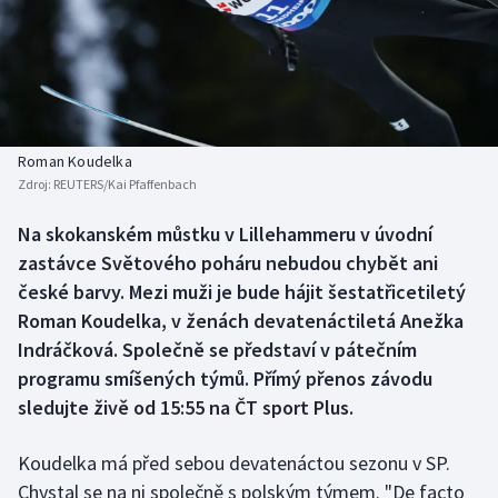
Baseball a softbal
Soutěže
Basketbal
Historické návraty
Biatlon
Aplikace ČT sport
Roman Koudelka
Boby a skeleton
AZ kvíz
Zdroj:
REUTERS/Kai Pfaffenbach
Box
Na skokanském můstku v Lillehammeru v úvodní
zastávce Světového poháru nebudou chybět ani
Curling
české barvy. Mezi muži je bude hájit šestatřicetiletý
Roman Koudelka, v ženách devatenáctiletá Anežka
Dostihy
Indráčková. Společně se představí v pátečním
programu smíšených týmů. Přímý přenos závodu
Florbal
sledujte živě od 15:55 na ČT sport Plus.
Futsal
Koudelka má před sebou devatenáctou sezonu v SP.
Chystal se na ni společně s polským týmem. "De facto
Golf