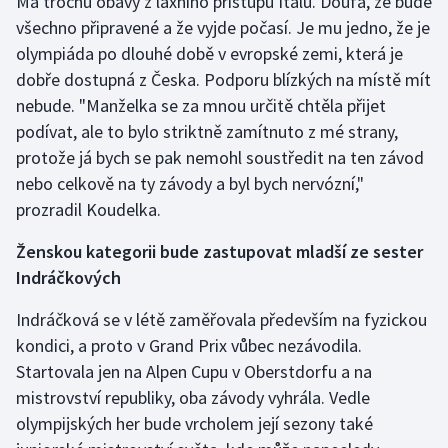
Má trochu obavy z laxního přístupu Italů. Doufá, že bude
všechno připravené a že vyjde počasí. Je mu jedno, že je
olympiáda po dlouhé době v evropské zemi, která je
dobře dostupná z Česka. Podporu blízkých na místě mít
nebude. "Manželka se za mnou určitě chtěla přijet
podívat, ale to bylo striktně zamítnuto z mé strany,
protože já bych se pak nemohl soustředit na ten závod
nebo celkově na ty závody a byl bych nervózní,"
prozradil Koudelka.
Ženskou kategorii bude zastupovat mladší ze sester
Indráčkových
Indráčková se v létě zaměřovala především na fyzickou
kondici, a proto v Grand Prix vůbec nezávodila.
Startovala jen na Alpen Cupu v Oberstdorfu a na
mistrovství republiky, oba závody vyhrála. Vedle
olympijských her bude vrcholem její sezony také