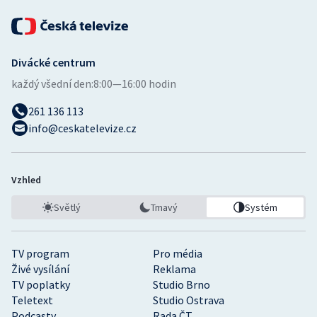
Divácké centrum
každý všední den:
8:00—16:00 hodin
261 136 113
info@ceskatelevize.cz
Vzhled
Světlý
Tmavý
Systém
TV program
Pro média
Živé vysílání
Reklama
TV poplatky
Studio Brno
Teletext
Studio Ostrava
Podcasty
Rada ČT