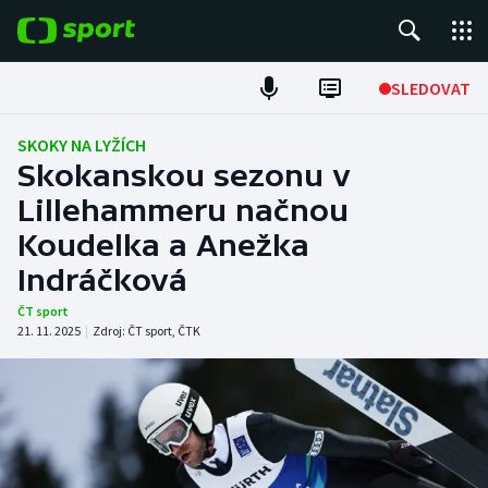
POPULÁRNÍ
SLEDOVAT
Fotbal
SKOKY NA LYŽÍCH
Skokanskou sezonu v
Hokej
Lillehammeru načnou
Koudelka a Anežka
Tenis
Indráčková
Atletika
ČT sport
21. 11. 2025
|
Zdroj:
ČT sport
,
ČTK
Cyklistika
DALŠÍ SPORTY
Americký fotbal
NEPŘEHLÉDNĚTE