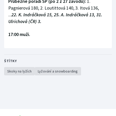
Průběžné pořadí SP (po 2 z 27 závodů):
1.
Pagnierová 180, 2. Loutittová 140, 3. Itová 136,
Olympijské hry
...
22. K. Indráčková 15, 25. A. Indráčková 13, 31.
Parasport
Ulrichová (ČR) 3.
Plavání
17:00 muži.
Plážový volejbal
Ragby
ŠTÍTKY
Rychlobruslení
Skoky na lyžích
Lyžování a snowboarding
Rychlostní kanoistika
Short track
Sportovní střelba