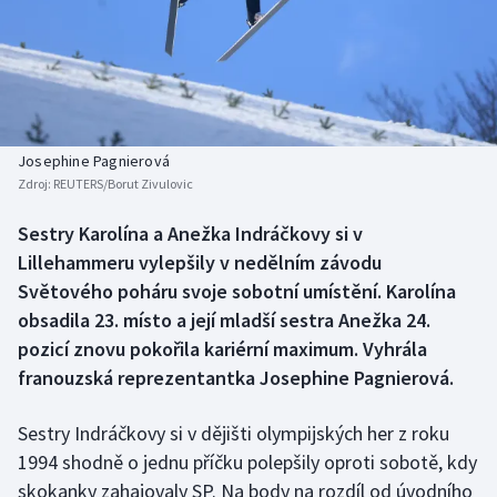
Baseball a softbal
Soutěže
Basketbal
Historické návraty
Biatlon
Aplikace ČT sport
Josephine Pagnierová
Boby a skeleton
AZ kvíz
Zdroj:
REUTERS/Borut Zivulovic
Box
Sestry Karolína a Anežka Indráčkovy si v
Lillehammeru vylepšily v nedělním závodu
Curling
Světového poháru svoje sobotní umístění. Karolína
obsadila 23. místo a její mladší sestra Anežka 24.
Dostihy
pozicí znovu pokořila kariérní maximum. Vyhrála
franouzská reprezentantka Josephine Pagnierová.
Florbal
Sestry Indráčkovy si v dějišti olympijských her z roku
Futsal
1994 shodně o jednu příčku polepšily oproti sobotě, kdy
skokanky zahajovaly SP. Na body na rozdíl od úvodního
Golf