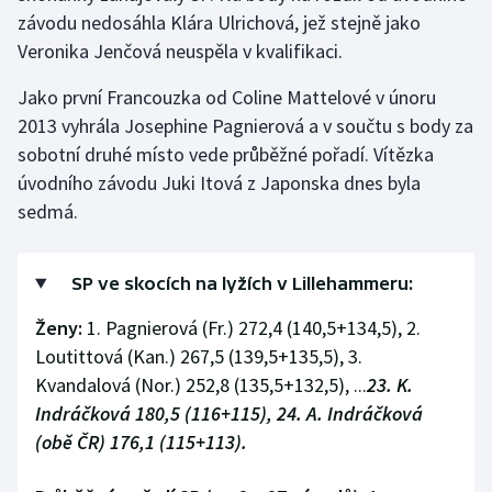
závodu nedosáhla Klára Ulrichová, jež stejně jako
Veronika Jenčová neuspěla v kvalifikaci.
Gymnastika
Jako první Francouzka od Coline Mattelové v únoru
Házená
2013 vyhrála Josephine Pagnierová a v součtu s body za
sobotní druhé místo vede průběžné pořadí. Vítězka
Jezdectví
úvodního závodu Juki Itová z Japonska dnes byla
Judo
sedmá.
Krasobruslení
SP ve skocích na lyžích v Lillehammeru:
Lezení
Ženy:
1. Pagnierová (Fr.) 272,4 (140,5+134,5), 2.
Loutittová (Kan.) 267,5 (139,5+135,5), 3.
Lyže a snowboard
Kvandalová (Nor.) 252,8 (135,5+132,5), ...
23. K.
Indráčková 180,5 (116+115), 24. A. Indráčková
Moderní pětiboj
(obě ČR) 176,1 (115+113).
Motorsport