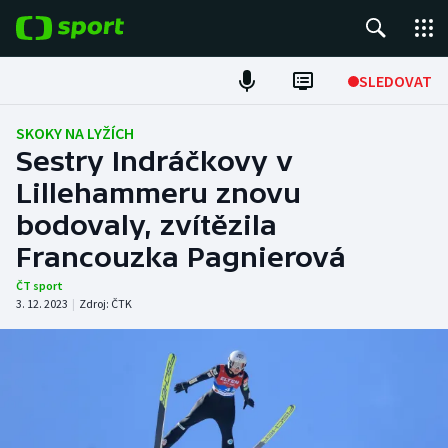
POPULÁRNÍ
SLEDOVAT
Fotbal
SKOKY NA LYŽÍCH
Sestry Indráčkovy v
Hokej
Lillehammeru znovu
bodovaly, zvítězila
Tenis
Francouzka Pagnierová
Atletika
ČT sport
3. 12. 2023
|
Zdroj:
ČTK
Cyklistika
DALŠÍ SPORTY
Americký fotbal
NEPŘEHLÉDNĚTE