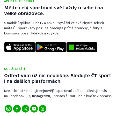
APLIKACE ČT SPORT
Stolní tenis
Mějte celý sportovní svět vždy u sebe i na
velké obrazovce.
Triatlon
S mobilní aplikací, HbbTV a apkou iVysílání ve své chytré televizi
máte ČT sport vždy po ruce. Sledujte přímé přenosy, články a
Veslování
bonusový obsah kdekoli a kdykoli.
Vodní slalom
Volejbal
Ostatní
SOCIÁLNÍ SÍTĚ
Odteď vám už nic neunikne. Sledujte ČT sport
i na dalších platformách.
Nenechte si nikde ujít nejnovější sportovní události. Sledujte nás i
na Facebooku, X, Instagramu, Threads či YouTube a buďte v obraze.