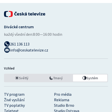
Divácké centrum
každý všední den:
8:00—16:00 hodin
261 136 113
info@ceskatelevize.cz
Vzhled
Světlý
Tmavý
Systém
TV program
Pro média
Živé vysílání
Reklama
TV poplatky
Studio Brno
Teletext
Studio Ostrava