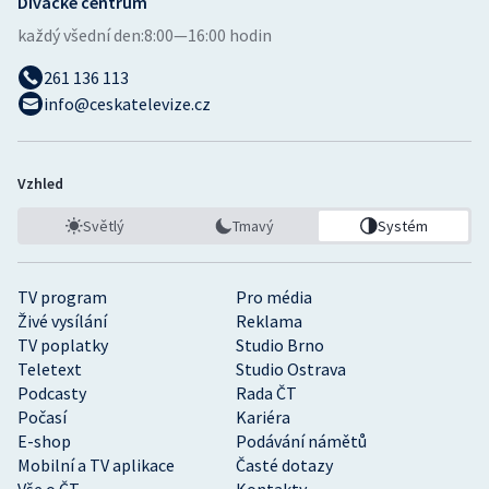
Divácké centrum
každý všední den:
8:00—16:00 hodin
261 136 113
info@ceskatelevize.cz
Vzhled
Světlý
Tmavý
Systém
TV program
Pro média
Živé vysílání
Reklama
TV poplatky
Studio Brno
Teletext
Studio Ostrava
Podcasty
Rada ČT
Počasí
Kariéra
E-shop
Podávání námětů
Mobilní a TV aplikace
Časté dotazy