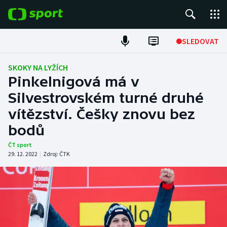
POPULÁRNÍ
SLEDOVAT
Fotbal
SKOKY NA LYŽÍCH
Pinkelnigová má v
Hokej
Silvestrovském turné druhé
vítězství. Češky znovu bez
Tenis
bodů
Atletika
ČT sport
29. 12. 2022
|
Zdroj:
ČTK
Cyklistika
DALŠÍ SPORTY
Americký fotbal
NEPŘEHLÉDNĚTE