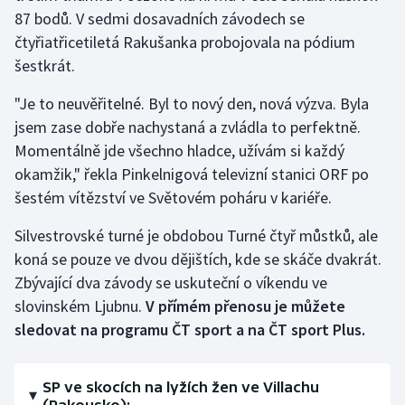
87 bodů. V sedmi dosavadních závodech se
čtyřiatřicetiletá Rakušanka probojovala na pódium
Gymnastika
šestkrát.
Házená
"Je to neuvěřitelné. Byl to nový den, nová výzva. Byla
jsem zase dobře nachystaná a zvládla to perfektně.
Jezdectví
Momentálně jde všechno hladce, užívám si každý
Judo
okamžik," řekla Pinkelnigová televizní stanici ORF po
šestém vítězství ve Světovém poháru v kariéře.
Krasobruslení
Silvestrovské turné je obdobou Turné čtyř můstků, ale
koná se pouze ve dvou dějištích, kde se skáče dvakrát.
Lezení
Zbývající dva závody se uskuteční o víkendu ve
Lyže a snowboard
slovinském Ljubnu.
V přímém přenosu je můžete
sledovat na programu ČT sport a na ČT sport Plus.
Moderní pětiboj
SP ve skocích na lyžích žen ve Villachu
Motorsport