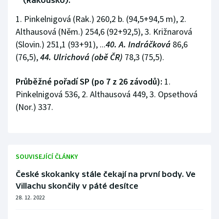
(Rakousko):
Olympijské hry
1. Pinkelnigová (Rak.) 260,2 b. (94,5+94,5 m), 2.
Althausová (Něm.) 254,6 (92+92,5), 3. Križnarová
Parasport
(Slovin.) 251,1 (93+91), ...
40. A. Indráčková
86,6
(76,5),
44. Ulrichová (obě ČR)
78,3 (75,5).
Plavání
Průběžné pořadí SP (po 7 z 26 závodů):
1.
Plážový volejbal
Pinkelnigová 536, 2. Althausová 449, 3. Opsethová
(Nor.) 337.
Ragby
Rychlobruslení
Rychlostní kanoistika
SOUVISEJÍCÍ ČLÁNKY
České skokanky stále čekají na první body. Ve
Short track
Villachu skončily v páté desítce
28. 12. 2022
Sportovní střelba