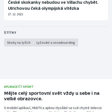
České skokanky nebudou ve Villachu chybět.
Stolní tenis
Ulrichovou čeká olympijská vítězka
27. 12. 2022
Triatlon
Veslování
ŠTÍTKY
Vodní slalom
Skoky na lyžích
Lyžování a snowboarding
Volejbal
Ostatní
APLIKACE ČT SPORT
Mějte celý sportovní svět vždy u sebe i na
velké obrazovce.
S mobilní aplikací, HbbTV a apkou iVysílání ve své chytré televizi