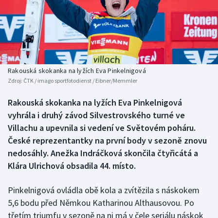
Baseball a softbal
Soutěže
Basketbal
Historické návraty
Biatlon
Aplikace ČT sport
Rakouská skokanka na lyžích Eva Pinkelnigová
Boby a skeleton
AZ kvíz
Zdroj:
ČTK / imago sportfotodienst / Eibner/Memmler
Box
Rakouská skokanka na lyžích Eva Pinkelnigová
vyhrála i druhý závod Silvestrovského turné ve
Curling
Villachu a upevnila si vedení ve Světovém poháru.
České reprezentantky na první body v sezoně znovu
Dostihy
nedosáhly. Anežka Indráčková skončila čtyřicátá a
Klára Ulrichová obsadila 44. místo.
Florbal
Pinkelnigová ovládla obě kola a zvítězila s náskokem
Futsal
5,6 bodu před Němkou Katharinou Althausovou. Po
třetím triumfu v sezoně na ni má v čele seriálu náskok
Golf