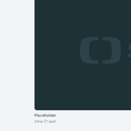
Curling
Dostihy
Florbal
Futsal
Golf
Gymnastika
Placeholder
Zdroj:
ČT sport