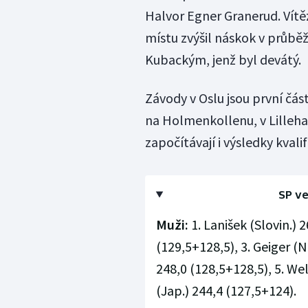
Halvor Egner Granerud. Vítě
místu zvýšil náskok v prů
Kubackým, jenž byl devátý.
Závody v Oslu jsou první čás
na Holmenkollenu, v Lilleham
započítávají i výsledky kvalif
SP ve
Muži:
1. Lanišek (Slovin.) 2
(129,5+128,5), 3. Geiger (
248,0 (128,5+128,5), 5. Wel
(Jap.) 244,4 (127,5+124).