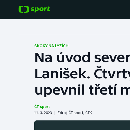
POPULÁRNÍ
DALŠÍ SPORTY
Fotbal
Americký fotbal
SKOKY NA LYŽÍCH
Na úvod sever
Hokej
Baseball a softbal
Lanišek. Čtvr
Tenis
Basketbal
Atletika
upevnil třetí 
Biatlon
Cyklistika
Boby a skeleton
ČT sport
11. 3. 2023
|
Zdroj:
ČT sport
,
ČTK
Box