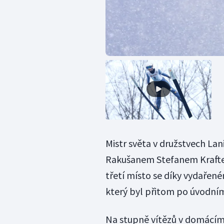
Mistr světa v družstvech La
Rakušanem Stefanem Kraftem
třetí místo se díky vydaře
který byl přitom po úvodním
Na stupně vítězů v domácím