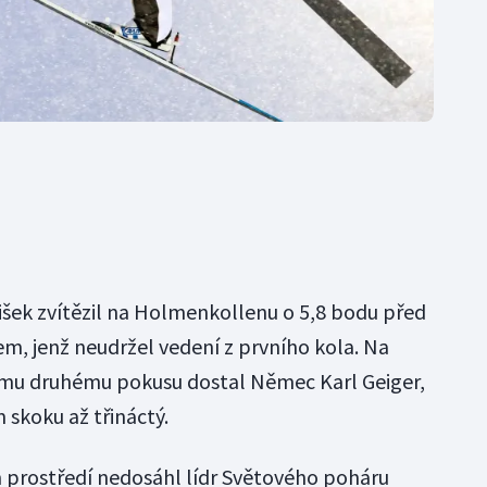
nišek zvítězil na Holmenkollenu o 5,8 bodu před
, jenž neudržel vedení z prvního kola. Na
nému druhému pokusu dostal Němec Karl Geiger,
 skoku až třináctý.
 prostředí nedosáhl lídr Světového poháru