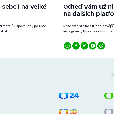
 sebe i na velké
Odteď vám už nic
na dalších platf
izi máte ČT sport vždy po ruce.
Nenechte si nikde ujít nejnovější
ykoli.
Instagramu, Threads či YouTube 
Č