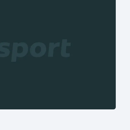
Moderní pětiboj
Triatlon
Motorsport
Veslování
Olympijské hry
Vodní slalom
Parasport
Volejbal
Plavání
Ostatní
Plážový volejbal