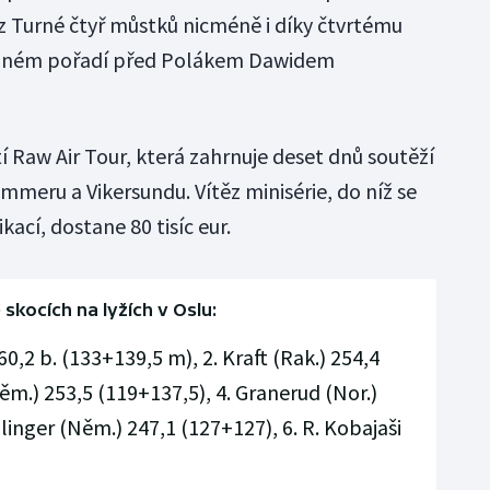
z Turné čtyř můstků nicméně i díky čtvrtému
běžném pořadí před Polákem Dawidem
tí Raw Air Tour, která zahrnuje deset dnů soutěží
meru a Vikersundu. Vítěz minisérie, do níž se
ikací, dostane 80 tisíc eur.
 skocích na lyžích v Oslu:
60,2 b. (133+139,5 m), 2. Kraft (Rak.) 254,4
Něm.) 253,5 (119+137,5), 4. Granerud (Nor.)
linger (Něm.) 247,1 (127+127), 6. R. Kobajaši