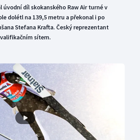
l úvodní díl skokanského Raw Air turné v
e dolétl na 139,5 metru a překonal i po
šana Stefana Krafta. Český reprezentant
alifikačním sítem.