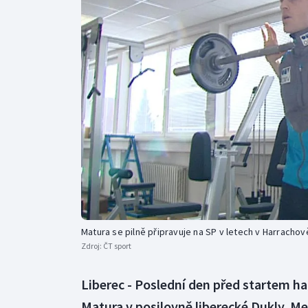
Curling
Dostihy
Florbal
Futsal
Golf
Gymnastika
Matura se pilně připravuje na SP v letech v Harrachov
Zdroj:
ČT sport
Liberec - Poslední den před startem 
Matura v posilovně liberecké Dukly. Me