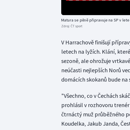
Matura se pilně připravuje na SP v let
Zdroj:
ČT sport
V Harrachově finišují přípr
letech na lyžích. Klání, kter
sezoně, ale ohrožuje vrtkavé
neúčasti nejlepších Norů ve
domácích skokanů bude na s
"Všechno, co v Čechách ská
prohlásil v rozhovoru trenér
čtrnáctý muž průběžného po
Koudelka, Jakub Janda, Čest