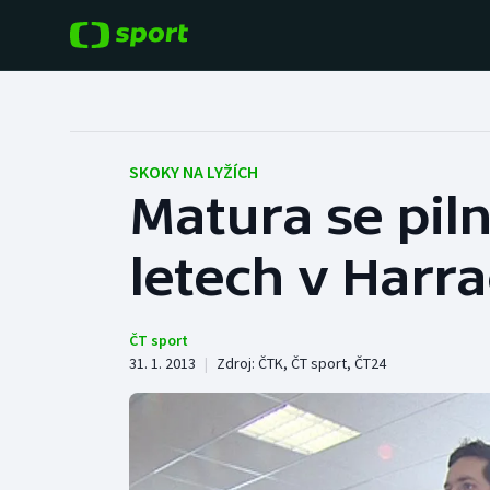
POPULÁRNÍ
DALŠÍ SPORTY
Fotbal
Americký fotbal
SKOKY NA LYŽÍCH
Matura se piln
Hokej
Baseball a softbal
letech v Harr
Tenis
Basketbal
Atletika
Biatlon
ČT sport
31. 1. 2013
|
Zdroj:
ČTK
,
ČT sport
,
ČT24
Cyklistika
Boby a skeleton
Box