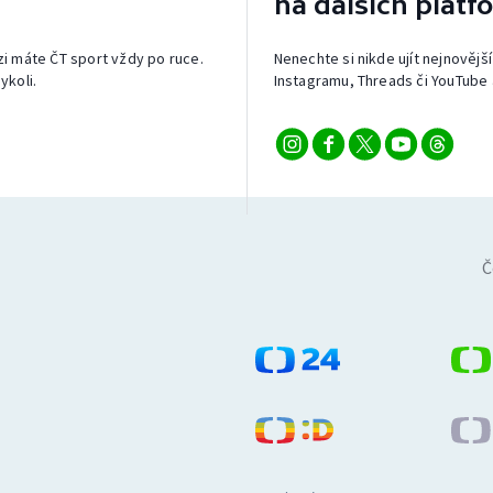
na dalších platf
izi máte ČT sport vždy po ruce.
Nenechte si nikde ujít nejnovější
ykoli.
Instagramu, Threads či YouTube 
Č