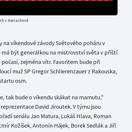
ech v Harrachově
avy na víkendové závody Světového poháru v
é má být generálkou na mistrovství světa v příští
 počasí, zejména vítr. Favoritem bude při
doucí muž SP Gregor Schlierenzauer z Rakouska,
tartu osm.
če, tak bude o víkendu skákat na mamutu,"
 reprezentace David Jiroutek. V týmu jsou
řadí seriálu Jan Matura, Lukáš Hlava, Roman
mír Kožíšek, Antonín Hájek, Borek Sedlák a Jiří