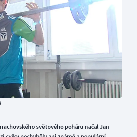
Moderní pětiboj
Triatlon
Motorsport
Veslování
Olympijské hry
Vodní slalom
Parasport
Volejbal
Plavání
Ostatní
Plážový volejbal
ě
harrachovského světového poháru načal Jan
zi cviky nechyběly ani známé a populární