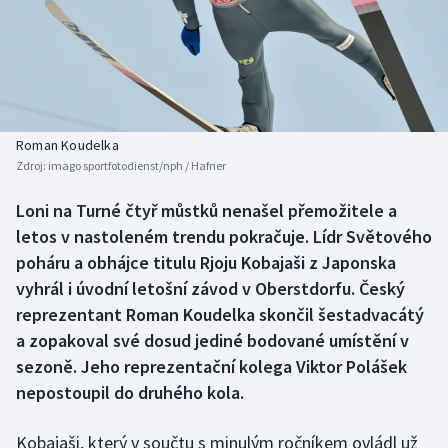
Baseball a softbal
Soutěže
Basketbal
Historické návraty
Biatlon
Aplikace ČT sport
Roman Koudelka
Boby a skeleton
AZ kvíz
Zdroj:
imago sportfotodienst/nph / Hafner
Box
Loni na Turné čtyř můstků nenašel přemožitele a
letos v nastoleném trendu pokračuje. Lídr Světového
Curling
poháru a obhájce titulu Rjoju Kobajaši z Japonska
vyhrál i úvodní letošní závod v Oberstdorfu. Český
Dostihy
reprezentant Roman Koudelka skončil šestadvacátý
a zopakoval své dosud jediné bodované umístění v
Florbal
sezoně. Jeho reprezentační kolega Viktor Polášek
nepostoupil do druhého kola.
Futsal
Kobajaši, který v součtu s minulým ročníkem ovládl už
Golf