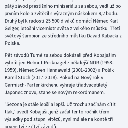
pátý závod prestižního miniseriálu za sebou, vedl už po
prvním kole a zvítězil s výrazným náskokem 9,2 bodu.
Gymnastika
Druhý byl k radosti 25 500 diváků domácí Němec Karl
Házená
Geiger, letošní vicemistr světa z velkého můstku. Třetí
světový šampion ze středního můstku Dawid Kubacki z
Jezdectví
Polska.
Judo
Pět závodů Turné za sebou dokázali před Kobajašim
vyhrát jen Helmut Recknagel z někdejší NDR (1958-
Krasobruslení
1959), Němec Sven Hannawald (2001-2002) a Polák
Kamil Stoch (2017-2018). Pokud na Nový rok v
Lezení
Garmisch-Partenkirchenu vyhraje třiadvacetiletý
Japonec znovu, stane se novým rekordmanem.
Lyže a snowboard
"Sezona je stále lepší a lepší. Už trochu začínám cítit
Moderní pětiboj
tlak," uvedl Kobajaši, jenž začal tento ročník třemi
výsledky pod stupni vítězů, nyní má ale na kontě tři
Motorsport
prvenství ze čtyř závodů.