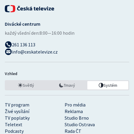
Divácké centrum
každý všední den:
8:00—16:00 hodin
261 136 113
info@ceskatelevize.cz
Vzhled
Světlý
Tmavý
Systém
TV program
Pro média
Živé vysílání
Reklama
TV poplatky
Studio Brno
Teletext
Studio Ostrava
Podcasty
Rada ČT