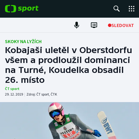
POPULÁRNÍ
SLEDOVAT
Fotbal
SKOKY NA LYŽÍCH
Kobajaši uletěl v Oberstdorfu
Hokej
všem a prodloužil dominanci
na Turné, Koudelka obsadil
Tenis
26. místo
Atletika
ČT sport
29. 12. 2019
|
Zdroj:
ČT sport
,
ČTK
Cyklistika
DALŠÍ SPORTY
Americký fotbal
NEPŘEHLÉDNĚTE