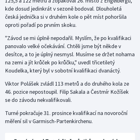
125,5 a 122 metru a zopakoval 26. místo z Engelbergu,
Stolní tenis
kde dosud jedinkrát v sezoně bodoval. Dlouholetá
česká jednička si v druhém kole o pět míst pohoršila
Triatlon
oproti pořadí po prvním skoku.
Veslování
"Závod se mi úplně nepodařil. Myslím, že po kvalifikaci
panovalo velké očekávání. Chtěli jsme být někde v
Vodní slalom
desítce, a to je úplný nesmysl. Musíme se držet nohama
na zemi a jít krůček po krůčku," uvedl třicetiletý
Volejbal
Koudelka, který byl v sobotní kvalifikaci dvanáctý.
Ostatní
Viktor Polášek zvládl 113 metrů a do druhého kola ze
46. pozice nepostoupil. Filip Sakala a Čestmír Kožíšek
se do závodu nekvalifikovali.
Turné pokračuje 31. prosince kvalifikací na novoroční
měření sil v Garmisch-Partenkirchenu.