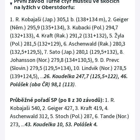
První závod Turné čtyř můstků ve skocích
na lyžích v Oberstdorfu:
1. R. Kobajaši (Jap.) 305,1 b. (138+134 m), 2. Geiger
(Něm.) 295,9 (135+134), 3. Kubacki (Pol.) 294,7
(132+133), 4. Kraft (Rak.) 291,2 (131+132), 5. Žyla
(Pol.) 281,5 (132+129), 6. Aschenwald (Rak.) 280,3
(132,5+129,5), 7. Sato (Jap.) 280,1 (129,5+132), 8.
Johansson (Nor.) 279,8 (134+130,5), 9. D. Prevc
(Slovin.) 279,5 (129,5+134), 10. Lindvik (Nor.) 278,5
(139+124,5), ...
26. Koudelka 247,7 (125,5+122), 46.
Polášek (oba ČR) 98,1 (113)
.
Průběžné pořadí SP (po 8 z 30 závodů):
1. R.
Kobajaši 540, 2. Geiger 427, 3. Kraft 419, 4.
Aschenwald 312, 5. Stoch (Pol.) 287, 6. Tande (Nor.)
273, ...
43. Koudelka 10, 53. Polášek 4.