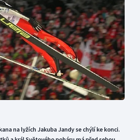
Moderní pětiboj
Triatlon
Motorsport
Veslování
Olympijské hry
Vodní slalom
Parasport
Volejbal
Plavání
Ostatní
Plážový volejbal
kana na lyžích Jakuba Jandy se chýlí ke konci.
stků a král Světového poháru má před sebou