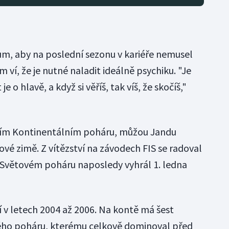
m, aby na poslední sezonu v kariéře nemusel
ví, že je nutné naladit ideálně psychiku. "Je
 je o hlavě, a když si věříš, tak víš, že skočíš,"
etním Kontinentálním poháru, můžou Jandu
vé zimě. Z vítězství na závodech FIS se radoval
 Světovém poháru naposledy vyhrál 1. ledna
í v letech 2004 až 2006. Na kontě má šest
vého poháru, kterému celkově dominoval před