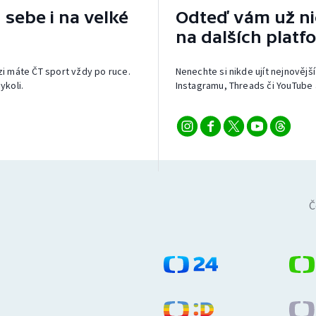
 sebe i na velké
Odteď vám už nic
na dalších platf
izi máte ČT sport vždy po ruce.
Nenechte si nikde ujít nejnovější
ykoli.
Instagramu, Threads či YouTube 
Č