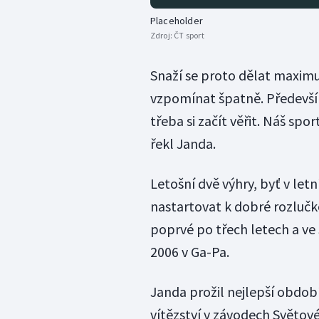
Placeholder
Zdroj:
ČT sport
Snaží se proto dělat maximu
vzpomínat špatně. Především 
třeba si začít věřit. Náš sport
řekl Janda.
Letošní dvě výhry, byť v l
nastartovat k dobré rozlučko
poprvé po třech letech a ve
2006 v Ga-Pa.
Janda prožil nejlepší obdob
vítězství v závodech Světo