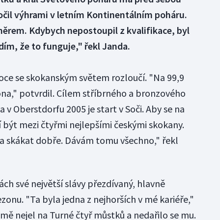
očil výhrami v letním Kontinentálním poháru.
ěrem. Kdybych nepostoupil z kvalifikace, byl
dím, že to funguje," řekl Janda.
roce se skokanským světem rozloučí. "Na 99,9
ona," potvrdil. Cílem stříbrného a bronzového
a v Oberstdorfu 2005 je start v Soči. Aby se na
í být mezi čtyřmi nejlepšími českými skokany.
a skákat dobře. Dávám tomu všechno," řekl
ách své největší slávy přezdívaný, hlavně
onu. "Ta byla jedna z nejhorších v mé kariéře,"
imě nejel na Turné čtyř můstků a nedařilo se mu.