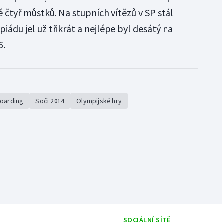
é čtyř můstků. Na stupních vítězů v SP stál
ádu jel už třikrát a nejlépe byl desátý na
6.
boarding
Soči 2014
Olympijské hry
SOCIÁLNÍ SÍTĚ