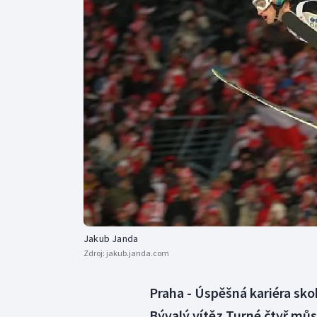
Curling
Dostihy
Florbal
Futsal
Golf
Gymnastika
Jakub Janda
Zdroj:
jakub.janda.com
Praha - Úspěšná kariéra sko
Bývalý vítěz Turné čtyř mů