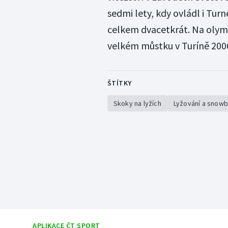
sedmi lety, kdy ovládl i Turn
celkem dvacetkrát. Na olympi
velkém můstku v Turíně 200
ŠTÍTKY
Skoky na lyžích
Lyžování a snow
APLIKACE ČT SPORT