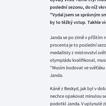
poslední sezonu, do níž vkr
"Vydal jsem se správným sm
by to těžký vstup. Takhle vi
Janda se po zimě v příštím 
procenta je to poslední sez
medailisty z mistrovství svět
olympiádu kvalifikoval, mus
"Musím bodovat ve svěťáku 
Janda.
Káně z Beskyd, jak byl v dob
nechce opakovat minulou sez
podotkl Janda. V uplynulé z