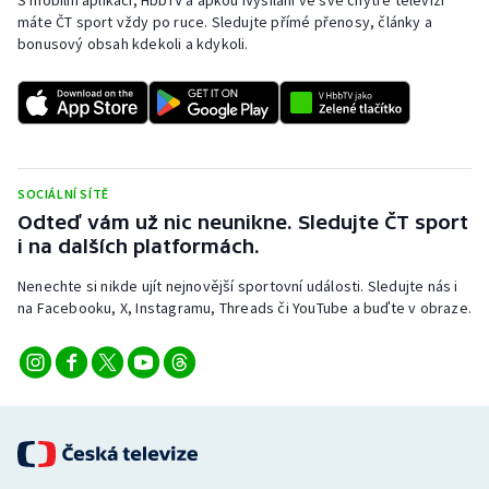
S mobilní aplikací, HbbTV a apkou iVysílání ve své chytré televizi
máte ČT sport vždy po ruce. Sledujte přímé přenosy, články a
bonusový obsah kdekoli a kdykoli.
SOCIÁLNÍ SÍTĚ
Odteď vám už nic neunikne. Sledujte ČT sport
i na dalších platformách.
Nenechte si nikde ujít nejnovější sportovní události. Sledujte nás i
na Facebooku, X, Instagramu, Threads či YouTube a buďte v obraze.