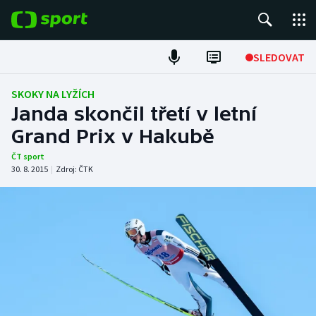
POPULÁRNÍ
SLEDOVAT
Fotbal
SKOKY NA LYŽÍCH
Janda skončil třetí v letní
Hokej
Grand Prix v Hakubě
Tenis
ČT sport
30. 8. 2015
|
Zdroj:
ČTK
Atletika
Cyklistika
DALŠÍ SPORTY
Americký fotbal
NEPŘEHLÉDNĚTE