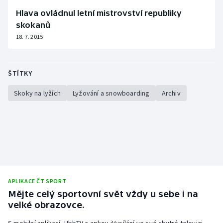
Stolní tenis
Hlava ovládnul letní mistrovství republiky
skokanů
Triatlon
18. 7. 2015
Veslování
ŠTÍTKY
Vodní slalom
Skoky na lyžích
Lyžování a snowboarding
Archiv
Volejbal
Ostatní
APLIKACE ČT SPORT
Mějte celý sportovní svět vždy u sebe i na
velké obrazovce.