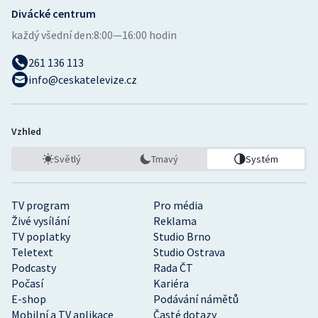
Divácké centrum
každý všední den:
8:00—16:00 hodin
261 136 113
info@ceskatelevize.cz
Vzhled
Světlý
Tmavý
Systém
TV program
Pro média
Živé vysílání
Reklama
TV poplatky
Studio Brno
Teletext
Studio Ostrava
Podcasty
Rada ČT
Počasí
Kariéra
E-shop
Podávání námětů
Mobilní a TV aplikace
Časté dotazy