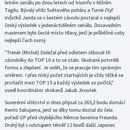
letním seriálu po dvou letech od triumfu v Nižním
Tagilu. Bývalý vítěz Světového poháru a Turné čtyř
Gymnastika
můstků Janda se v šestém závodu postaral o nejlepší
český výsledek v jedenáctidílném seriálu. Dosavadním
Házená
maximem bylo šesté místo Hlavy, jenž je průběžně coby
nejlepší Čech osmý.
Jezdectví
"Trenér (Michal) Doležal před odletem sliboval tři
Judo
závodníky do TOP 10 a to se stalo. Skokané potvrdili
formu a zlepšení. Je vidět, že se pracuje tím správným
Krasobruslení
směrem. I přes nízký počet startujících je vždy těžké se
protlačit mezi TOP 15 a každý výsledek se počítá,"
Lezení
uvedl koordinátor skokanů Jakub Jiroutek.
Lyže a snowboard
Suverénní vítězství si dnes připsal za 265,2 bodu domácí
Kento Sakujama, jenž se díky tomu dostal do čela
Moderní pětiboj
pořadí GP před chybějícího Němce Severina Freunda.
Druhý byl s odstupem téměř 12 bodů další Japonec
Motorsport