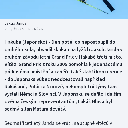
Baseball a softbal
Soutěže
Basketbal
Historické návraty
Jakub Janda
Zdroj:
ČTK/Radek Petrášek
Biatlon
Aplikace ČT sport
Hakuba (Japonsko) - Den poté, co nepostoupil do
Boby a skeleton
AZ kvíz
druhého kola, obsadil skokan na lyžích Jakub Janda v
druhém závodu letní Grand Prix v Hakubě třetí místo.
Box
Vítězi Grand Prix z roku 2005 pomohla k jedenáctému
pódiovému umístění v kariéře také slabší konkurence
Curling
- do Japonska vůbec neodcestovali například
Rakušané, Poláci a Norové, nekompletní týmy tam
Dostihy
vyslali Němci a Slovinci. V Japonsku se dařilo i dalším
Florbal
dvěma českým reprezentantům, Lukáš Hlava byl
sedmý a Jan Matura devátý.
Futsal
Sedmatřicetiletý Janda se vrátil na stupně vítězů v
Golf