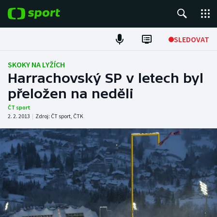
POPULÁRNÍ
SLEDOVAT
Fotbal
SKOKY NA LYŽÍCH
Harrachovský SP v letech byl
Hokej
přeložen na neděli
Tenis
ČT sport
2. 2. 2013
|
Zdroj:
ČT sport
,
ČTK
Atletika
Cyklistika
DALŠÍ SPORTY
Americký fotbal
NEPŘEHLÉDNĚTE