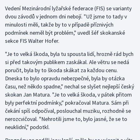
Vedení Mezinárodní lyžařské federace (FIS) se varianty
Gymnastika
dvou závodů v jednom dni nebojí. "Už jsme to tady v
minulosti měli, takže by to v případě příznivých
Házená
podmínek neměl být problém," uvedl šéf skokanské
sekce FIS Walter Hofer.
Jezdectví
"Je to velká škoda, byla tu spousta lidí, hrozně rád bych
Judo
si před takovým publikem zaskákal. Ale větru se nedá
poručit, byla by to škoda skákat za každou cenu.
Krasobruslení
Dneska to bylo opravdu nebezpečné, byla by otázka
času, než někdo spadne," nechal se slyšet nejlepší český
Lezení
skokan Jan Matura. "Je to velká škoda, v pátek přitom
byly perfektní podmínky," pokračoval Matura. Sám při
Lyže a snowboard
čekání spíš odpočíval, poslouchal muziku, rozhodně se
nerozcvičoval. "Nehrotili jsme to, bylo jasné, že se to
Moderní pětiboj
neuklidní," podotkl.
Motorsport