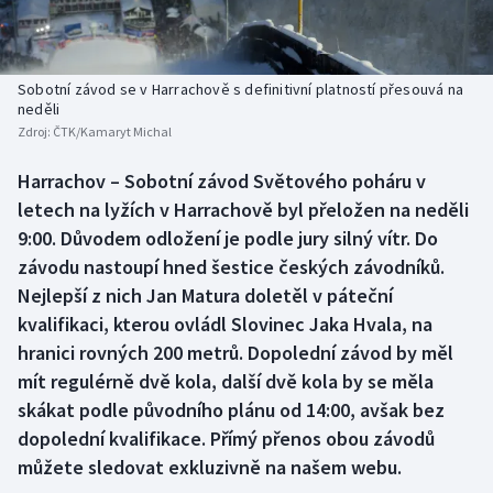
Baseball a softbal
Soutěže
Basketbal
Historické návraty
Sobotní závod se v Harrachově s definitivní platností přesouvá na
neděli
Biatlon
Aplikace ČT sport
Zdroj:
ČTK/Kamaryt Michal
Boby a skeleton
AZ kvíz
Harrachov – Sobotní závod Světového poháru v
letech na lyžích v Harrachově byl přeložen na neděli
Box
9:00. Důvodem odložení je podle jury silný vítr. Do
závodu nastoupí hned šestice českých závodníků.
Curling
Nejlepší z nich Jan Matura doletěl v páteční
kvalifikaci, kterou ovládl Slovinec Jaka Hvala, na
Dostihy
hranici rovných 200 metrů. Dopolední závod by měl
mít regulérně dvě kola, další dvě kola by se měla
Florbal
skákat podle původního plánu od 14:00, avšak bez
dopolední kvalifikace. Přímý přenos obou závodů
Futsal
můžete sledovat exkluzivně na našem webu.
Golf