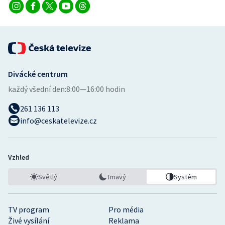
Divácké centrum
každý všední den:
8:00—16:00 hodin
261 136 113
info@ceskatelevize.cz
Vzhled
Světlý
Tmavý
Systém
TV program
Pro média
Živé vysílání
Reklama