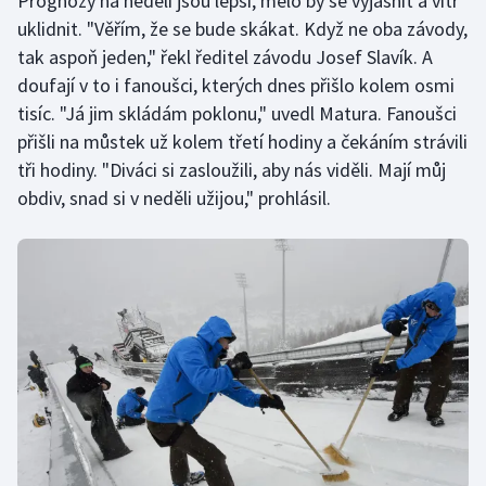
Prognózy na neděli jsou lepší, mělo by se vyjasnit a vítr
uklidnit. "Věřím, že se bude skákat. Když ne oba závody,
Olympijské hry
tak aspoň jeden," řekl ředitel závodu Josef Slavík. A
doufají v to i fanoušci, kterých dnes přišlo kolem osmi
Parasport
tisíc. "Já jim skládám poklonu," uvedl Matura. Fanoušci
Plavání
přišli na můstek už kolem třetí hodiny a čekáním strávili
tři hodiny. "Diváci si zasloužili, aby nás viděli. Mají můj
Plážový volejbal
obdiv, snad si v neděli užijou," prohlásil.
Ragby
Rychlobruslení
Rychlostní kanoistika
Short track
Sportovní střelba