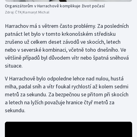
Stolní tenis
Organizátorům v Harrachově komplikuje život počasí
Zdroj:
ČTK/Kamaryt Michal
Triatlon
Harrachov má s větrem často problémy. Za posledních
patnáct let bylo v tomto krkonošském středisku
Veslování
zrušeno už celkem deset závodů ve skocích, letech
Vodní slalom
nebo v severské kombinaci, včetně toho dnešního. Ve
většině případů byl důvodem vítr nebo špatná sněhová
Volejbal
situace.
Ostatní
V Harrachově bylo odpoledne lehce nad nulou, hustá
mlha, padal sníh a vítr foukal rychlostí až kolem sedmi
metrů za sekundu. Za bezpečnou se přitom při skocích
a letech na lyžích považuje hranice čtyř metrů za
sekundu.