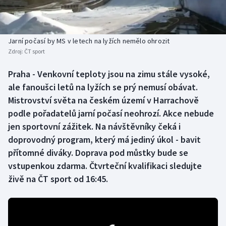
Baseball a softbal
Soutěže
Basketbal
Historické návraty
Jarní počasí by MS v letech na lyžích nemělo ohrozit
Zdroj:
ČT sport
Biatlon
Aplikace ČT sport
Praha - Venkovní teploty jsou na zimu stále vysoké,
Boby a skeleton
AZ kvíz
ale fanoušci letů na lyžích se prý nemusí obávat.
Mistrovství světa na českém území v Harrachově
Box
podle pořadatelů jarní počasí neohrozí. Akce nebude
jen sportovní zážitek. Na návštěvníky čeká i
Curling
doprovodný program, který má jediný úkol - bavit
přítomné diváky. Doprava pod můstky bude se
Dostihy
vstupenkou zdarma. Čtvrteční kvalifikaci sledujte
Florbal
živě na ČT sport od 16:45.
Futsal
Golf