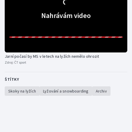
Gymnastika
Nahrávám video
Házená
Jezdectví
Judo
Jarní počasí by MS v letech na lyžích nemělo ohrozit
Zdroj:
ČT sport
Krasobruslení
ŠTÍTKY
Lezení
Skoky na lyžích
Lyžování a snowboarding
Archiv
Lyže a snowboard
Moderní pětiboj
Motorsport