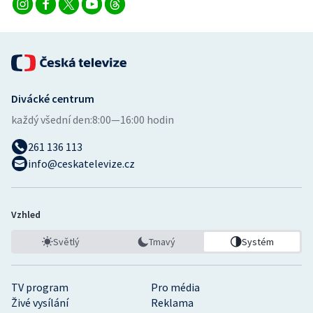
Stolní tenis
Triatlon
Veslování
Divácké centrum
Vodní slalom
každý všední den:
8:00—16:00 hodin
Volejbal
261 136 113
info@ceskatelevize.cz
Ostatní
Vzhled
Světlý
Tmavý
Systém
TV program
Pro média
Živé vysílání
Reklama