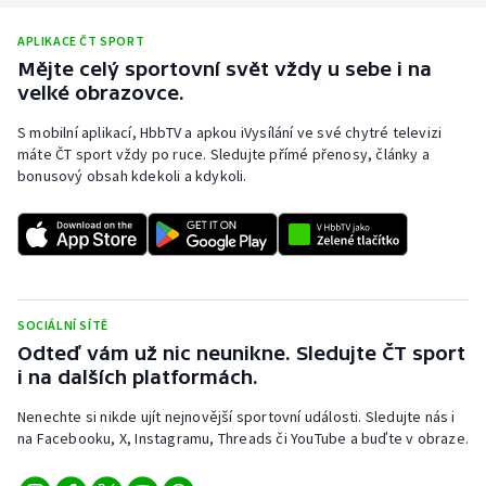
Olympijské hry
APLIKACE ČT SPORT
Mějte celý sportovní svět vždy u sebe i na
Parasport
velké obrazovce.
S mobilní aplikací, HbbTV a apkou iVysílání ve své chytré televizi
Plavání
máte ČT sport vždy po ruce. Sledujte přímé přenosy, články a
bonusový obsah kdekoli a kdykoli.
Plážový volejbal
Ragby
Rychlobruslení
SOCIÁLNÍ SÍTĚ
Rychlostní kanoistika
Odteď vám už nic neunikne. Sledujte ČT sport
i na dalších platformách.
Short track
Nenechte si nikde ujít nejnovější sportovní události. Sledujte nás i
na Facebooku, X, Instagramu, Threads či YouTube a buďte v obraze.
Sportovní střelba