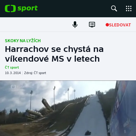
POPULÁRNÍ
SLEDOVAT
Fotbal
SKOKY NA LYŽÍCH
Harrachov se chystá na
Hokej
víkendové MS v letech
Tenis
ČT sport
10. 3. 2014
|
Zdroj:
ČT sport
Atletika
Cyklistika
DALŠÍ SPORTY
Americký fotbal
NEPŘEHLÉDNĚTE