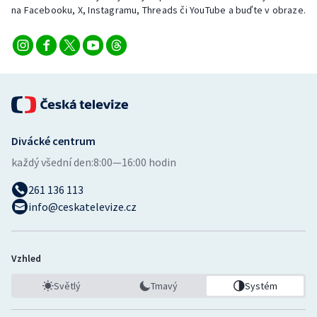
Stolní tenis
na Facebooku, X, Instagramu, Threads či YouTube a buďte v obraze.
Triatlon
Veslování
Vodní slalom
Divácké centrum
Volejbal
každý všední den:
8:00—16:00 hodin
Ostatní
261 136 113
info@ceskatelevize.cz
Vzhled
Světlý
Tmavý
Systém