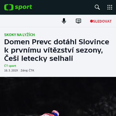
POPULÁRNÍ
SLEDOVAT
Fotbal
SKOKY NA LYŽÍCH
Domen Prevc dotáhl Slovince
Hokej
k prvnímu vítězství sezony,
Češi letecky selhali
Tenis
ČT sport
Atletika
16. 3. 2019
|
Zdroj:
ČTK
Cyklistika
DALŠÍ SPORTY
Americký fotbal
NEPŘEHLÉDNĚTE