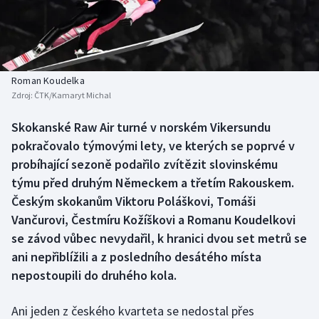
Baseball a softbal
Soutěže
Basketbal
Historické návraty
Biatlon
Aplikace ČT sport
Roman Koudelka
Zdroj:
ČTK/Kamaryt Michal
Boby a skeleton
AZ kvíz
Skokanské Raw Air turné v norském Vikersundu
pokračovalo týmovými lety, ve kterých se poprvé v
Box
probíhající sezoně podařilo zvítězit slovinskému
Curling
týmu před druhým Německem a třetím Rakouskem.
Českým skokanům Viktoru Poláškovi, Tomáši
Dostihy
Vančurovi, Čestmíru Kožíškovi a Romanu Koudelkovi
se závod vůbec nevydařil, k hranici dvou set metrů se
Florbal
ani nepřiblížili a z posledního desátého místa
nepostoupili do druhého kola.
Futsal
Ani jeden z českého kvarteta se nedostal přes
Golf