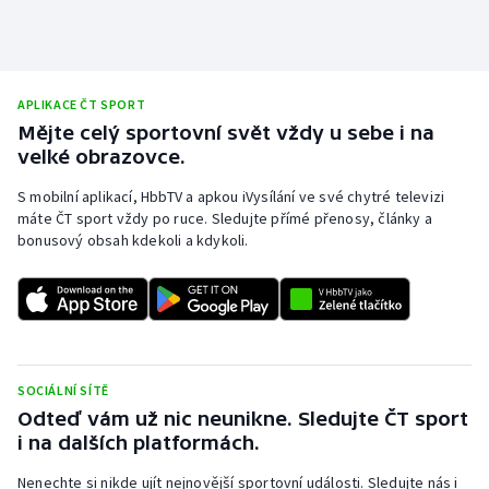
Olympijské hry
Parasport
APLIKACE ČT SPORT
Mějte celý sportovní svět vždy u sebe i na
Plavání
velké obrazovce.
Plážový volejbal
S mobilní aplikací, HbbTV a apkou iVysílání ve své chytré televizi
máte ČT sport vždy po ruce. Sledujte přímé přenosy, články a
bonusový obsah kdekoli a kdykoli.
Ragby
Rychlobruslení
Rychlostní kanoistika
SOCIÁLNÍ SÍTĚ
Short track
Odteď vám už nic neunikne. Sledujte ČT sport
i na dalších platformách.
Sportovní střelba
Nenechte si nikde ujít nejnovější sportovní události. Sledujte nás i