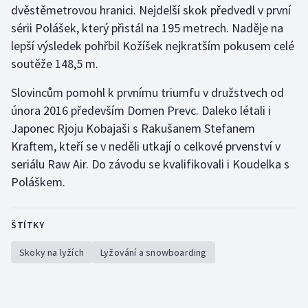
dvěstěmetrovou hranici. Nejdelší skok předvedl v první
sérii Polášek, který přistál na 195 metrech. Naděje na
Gymnastika
lepší výsledek pohřbil Kožíšek nejkratším pokusem celé
soutěže 148,5 m.
Házená
Slovincům pomohl k prvnímu triumfu v družstvech od
Jezdectví
února 2016 především Domen Prevc. Daleko létali i
Japonec Rjoju Kobajaši s Rakušanem Stefanem
Judo
Kraftem, kteří se v neděli utkají o celkové prvenství v
seriálu Raw Air. Do závodu se kvalifikovali i Koudelka s
Krasobruslení
Poláškem.
Lezení
ŠTÍTKY
Lyže a snowboard
Skoky na lyžích
Lyžování a snowboarding
Moderní pětiboj
Motorsport