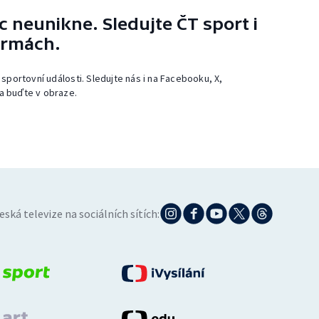
 neunikne. Sledujte ČT sport i
ormách.
 sportovní události. Sledujte nás i na Facebooku, X,
a buďte v obraze.
eská televize na sociálních sítích: