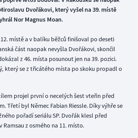
roslavu Dvořákovi, který vyšel na 39. místě
yhrál Nor Magnus Moan.
12. místě a v balíku běžců finišoval po deseti
nská část naopak nevyšla Dvořákovi, skončil
dokázal z 46. místa posunout jen na 39. pozici.
, který se z třicátého místa po skoku propadl o
cílem projel první o necelých šest vteřin před
 Třetí byl Němec Fabian Riessle. Díky výhře se
ného pořadí seriálu SP. Dvořák klesl před
 Ramsau z osmého na 11. místo.