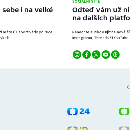
SOCIÁLNÍ SÍTĚ
 sebe i na velké
Odteď vám už nic
na dalších platf
izi máte ČT sport vždy po ruce.
Nenechte si nikde ujít nejnovější
ykoli.
Instagramu, Threads či YouTube 
Č