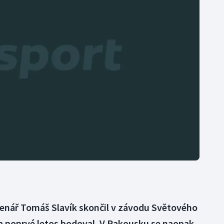
Moderní pětiboj
Triatlon
Motorsport
Veslování
Olympijské hry
Vodní slalom
Parasport
Volejbal
Plavání
Ostatní
Plážový volejbal
enář Tomáš Slavík skončil v závodu Světového
 poprvé letos bodoval. V Rakousku se naopak