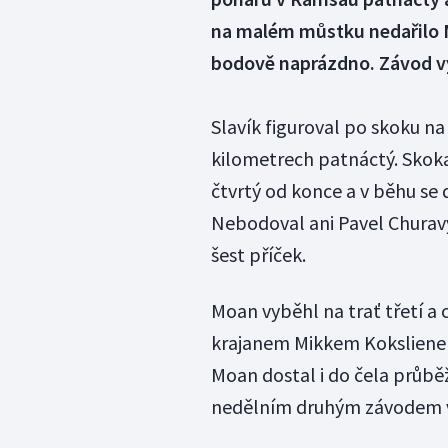
na malém můstku nedařilo Mi
bodově naprázdno. Závod v
Slavík figuroval po skoku na 
kilometrech patnáctý. Skoka
čtvrtý od konce a v běhu se 
Nebodoval ani Pavel Churavý
šest příček.
Moan vyběhl na trať třetí a 
krajanem Mikkem Kokslienem.
Moan dostal i do čela průběž
nedělním druhým závodem v