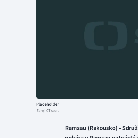
Curling
Dostihy
Florbal
Futsal
Golf
Gymnastika
Placeholder
Zdroj:
ČT sport
Ramsau (Rakousko) - Sdruž
poháru v Ramsau patnáctý a