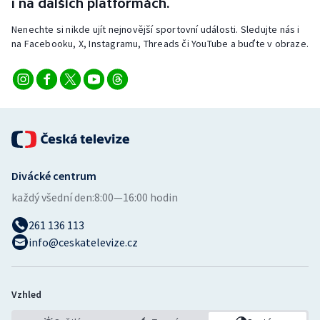
i na dalších platformách.
Nenechte si nikde ujít nejnovější sportovní události. Sledujte nás i
na Facebooku, X, Instagramu, Threads či YouTube a buďte v obraze.
Divácké centrum
každý všední den:
8:00—16:00 hodin
261 136 113
info@ceskatelevize.cz
Vzhled