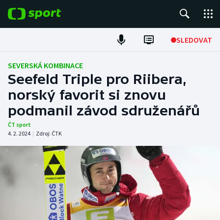
POPULÁRNÍ
SLEDOVAT
Fotbal
SEVERSKÁ KOMBINACE
Seefeld Triple pro Riibera,
Hokej
norský favorit si znovu
podmanil závod sdruženářů
Tenis
ČT sport
Atletika
4. 2. 2024
|
Zdroj:
ČTK
Cyklistika
DALŠÍ SPORTY
Americký fotbal
NEPŘEHLÉDNĚTE