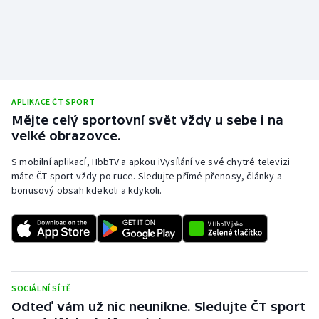
Stolní tenis
Triatlon
Veslování
APLIKACE ČT SPORT
Vodní slalom
Mějte celý sportovní svět vždy u sebe i na
velké obrazovce.
Volejbal
S mobilní aplikací, HbbTV a apkou iVysílání ve své chytré televizi
máte ČT sport vždy po ruce. Sledujte přímé přenosy, články a
Ostatní
bonusový obsah kdekoli a kdykoli.
SOCIÁLNÍ SÍTĚ
Odteď vám už nic neunikne. Sledujte ČT sport