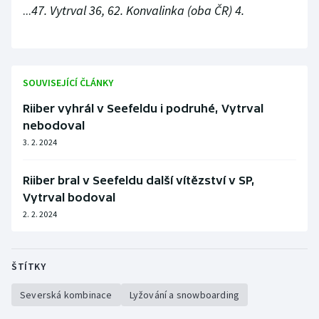
...
47. Vytrval 36, 62. Konvalinka (oba ČR) 4.
Olympijské hry
Parasport
SOUVISEJÍCÍ ČLÁNKY
Plavání
Riiber vyhrál v Seefeldu i podruhé, Vytrval
Plážový volejbal
nebodoval
3. 2. 2024
Ragby
Riiber bral v Seefeldu další vítězství v SP,
Rychlobruslení
Vytrval bodoval
2. 2. 2024
Rychlostní kanoistika
Short track
ŠTÍTKY
Sportovní střelba
Severská kombinace
Lyžování a snowboarding