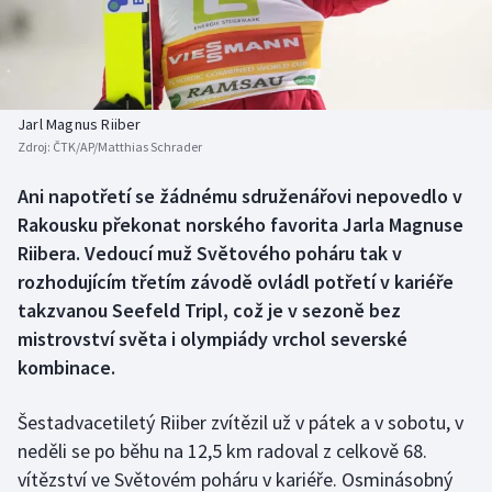
Baseball a softbal
Soutěže
Basketbal
Historické návraty
Biatlon
Aplikace ČT sport
Jarl Magnus Riiber
Zdroj:
ČTK/AP/Matthias Schrader
Boby a skeleton
AZ kvíz
Ani napotřetí se žádnému sdruženářovi nepovedlo v
Rakousku překonat norského favorita Jarla Magnuse
Box
Riibera. Vedoucí muž Světového poháru tak v
Curling
rozhodujícím třetím závodě ovládl potřetí v kariéře
takzvanou Seefeld Tripl, což je v sezoně bez
Dostihy
mistrovství světa i olympiády vrchol severské
kombinace.
Florbal
Šestadvacetiletý Riiber zvítězil už v pátek a v sobotu, v
Futsal
neděli se po běhu na 12,5 km radoval z celkově 68.
vítězství ve Světovém poháru v kariéře. Osminásobný
Golf