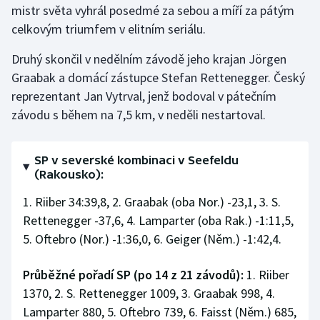
mistr světa vyhrál posedmé za sebou a míří za pátým
celkovým triumfem v elitním seriálu.
Gymnastika
Druhý skončil v nedělním závodě jeho krajan Jörgen
Házená
Graabak a domácí zástupce Stefan Rettenegger. Český
reprezentant Jan Vytrval, jenž bodoval v pátečním
Jezdectví
závodu s během na 7,5 km, v neděli nestartoval.
Judo
SP v severské kombinaci v Seefeldu
Krasobruslení
(Rakousko):
1. Riiber 34:39,8, 2. Graabak (oba Nor.) -23,1, 3. S.
Lezení
Rettenegger -37,6, 4. Lamparter (oba Rak.) -1:11,5,
5. Oftebro (Nor.) -1:36,0, 6. Geiger (Něm.) -1:42,4.
Lyže a snowboard
Moderní pětiboj
Průběžné pořadí SP (po 14 z 21 závodů):
1. Riiber
1370, 2. S. Rettenegger 1009, 3. Graabak 998, 4.
Motorsport
Lamparter 880, 5. Oftebro 739, 6. Faisst (Něm.) 685,