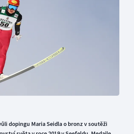
Moderní pětiboj
Triatlon
Motorsport
Veslování
Olympijské hry
Vodní slalom
Parasport
Volejbal
Plavání
Ostatní
Plážový volejbal
vůli dopingu Maria Seidla o bronz v soutěži
vství světa v roce 2019 v Seefeldu. Medaile