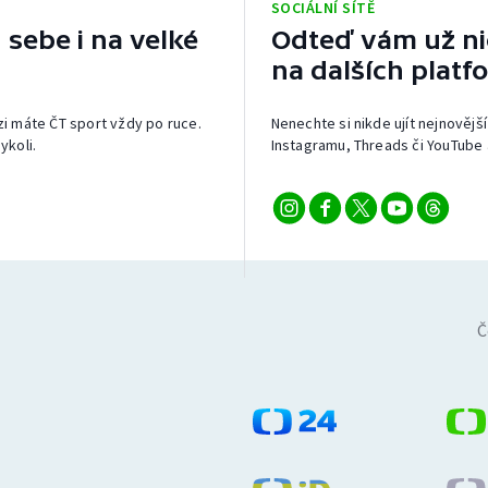
SOCIÁLNÍ SÍTĚ
 sebe i na velké
Odteď vám už nic
na dalších platf
izi máte ČT sport vždy po ruce.
Nenechte si nikde ujít nejnovější
ykoli.
Instagramu, Threads či YouTube 
Č