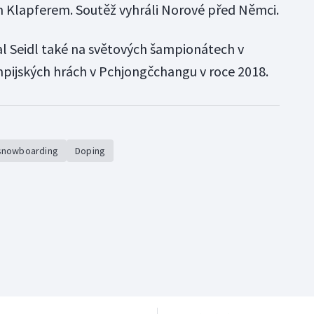
Klapferem. Soutěž vyhráli Norové před Němci.
al Seidl také na světových šampionátech v
mpijských hrách v Pchjongčchangu v roce 2018.
 snowboarding
Doping