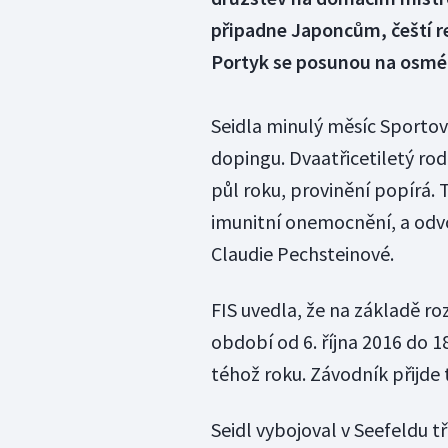
připadne Japoncům, čeští r
Portyk se posunou na osmé
Seidla minulý měsíc Sportovn
dopingu. Dvaatřicetiletý rod
půl roku, provinění popírá. 
imunitní onemocnění, a odv
Claudie Pechsteinové.
FIS uvedla, že na základě ro
období od 6. října 2016 do 1
téhož roku. Závodník přijde
Seidl vybojoval v Seefeldu 