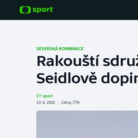
POPULÁRNÍ
DALŠÍ SPORTY
Fotbal
Americký fotbal
SEVERSKÁ KOMBINACE
Rakouští sdruž
Hokej
Baseball a softbal
Seidlově dopi
Tenis
Basketbal
Atletika
Biatlon
ČT sport
10. 6. 2025
|
Zdroj:
ČTK
Cyklistika
Boby a skeleton
Box