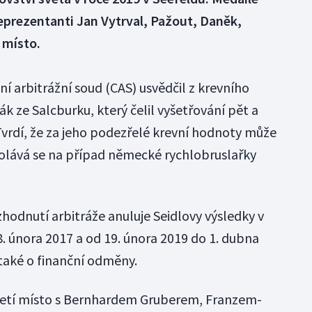
eprezentanti Jan Vytrval, Pažout, Daněk,
 místo.
í arbitrážní soud (CAS) usvědčil z krevního
ák ze Salcburku, který čelil vyšetřování pět a
Tvrdí, že za jeho podezřelé krevní hodnoty může
olává se na případ německé rychlobruslařky
zhodnutí arbitráže anuluje Seidlovy výsledky v
8. února 2017 a od 19. února 2019 do 1. dubna
 také o finanční odměny.
třetí místo s Bernhardem Gruberem, Franzem-