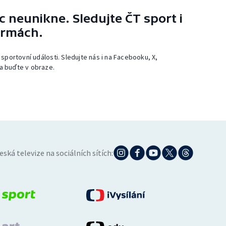
 neunikne. Sledujte ČT sport i
ormách.
 sportovní události. Sledujte nás i na Facebooku, X,
a buďte v obraze.
eská televize na sociálních sítích: