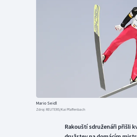
Curling
Dostihy
Florbal
Futsal
Golf
Gymnastika
Mario Seidl
Zdroj:
REUTERS/Kai Pfaffenbach
Rakouští sdruženáři přišli k
družstev na domácím mistro