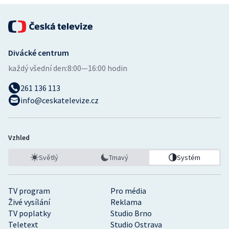
Stolní tenis
Triatlon
Divácké centrum
Veslování
každý všední den:
8:00—16:00 hodin
Vodní slalom
261 136 113
info@ceskatelevize.cz
Volejbal
Ostatní
Vzhled
Světlý
Tmavý
Systém
TV program
Pro média
Živé vysílání
Reklama
TV poplatky
Studio Brno
Teletext
Studio Ostrava