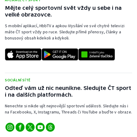
Mějte celý sportovní svět vždy u sebe i na
Olympijské hry
velké obrazovce.
Parasport
S mobilní aplikací, HbbTV a apkou iVysílání ve své chytré televizi
máte ČT sport vždy po ruce. Sledujte přímé přenosy, články a
bonusový obsah kdekoli a kdykoli.
Plavání
Plážový volejbal
Ragby
SOCIÁLNÍ SÍTĚ
Rychlobruslení
Odteď vám už nic neunikne. Sledujte ČT sport
i na dalších platformách.
Rychlostní kanoistika
Nenechte si nikde ujít nejnovější sportovní události. Sledujte nás i
Short track
na Facebooku, X, Instagramu, Threads či YouTube a buďte v obraze.
Sportovní střelba