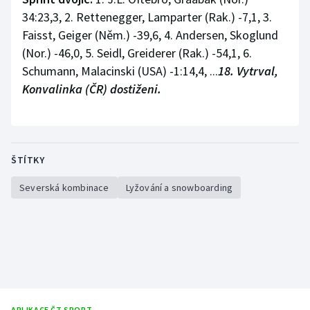
34:23,3, 2. Rettenegger, Lamparter (Rak.) -7,1, 3.
Gymnastika
Faisst, Geiger (Něm.) -39,6, 4. Andersen, Skoglund
(Nor.) -46,0, 5. Seidl, Greiderer (Rak.) -54,1, 6.
Házená
Schumann, Malacinski (USA) -1:14,4, ...
18. Vytrval,
Konvalinka (ČR) dostiženi.
Jezdectví
Judo
ŠTÍTKY
Krasobruslení
Severská kombinace
Lyžování a snowboarding
Lezení
Lyže a snowboard
Moderní pětiboj
Motorsport
APLIKACE ČT SPORT