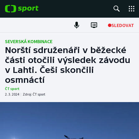
POPULÁRNÍ
SLEDOVAT
Fotbal
SEVERSKÁ KOMBINACE
Norští sdruženáři v běžecké
Hokej
části otočili výsledek závodu
v Lahti. Češi skončili
Tenis
osmnáctí
Atletika
ČT sport
2. 3. 2024
|
Zdroj:
ČT sport
Cyklistika
DALŠÍ SPORTY
Americký fotbal
NEPŘEHLÉDNĚTE