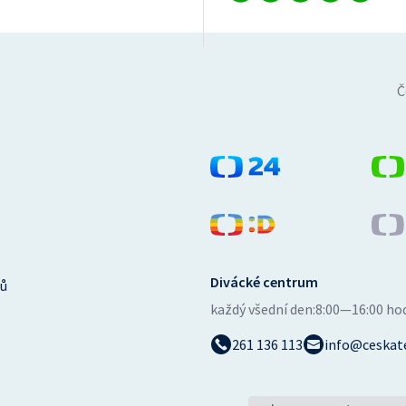
Č
Divácké centrum
ů
každý všední den:
8:00—16:00 ho
261 136 113
info@ceskate