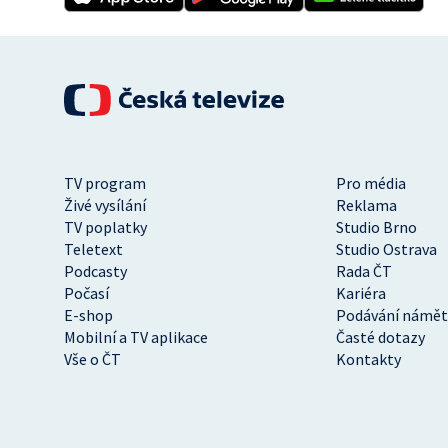
TV program
Pro média
Živé vysílání
Reklama
TV poplatky
Studio Brno
Teletext
Studio Ostrava
Podcasty
Rada ČT
Počasí
Kariéra
E-shop
Podávání námět
Mobilní a TV aplikace
Časté dotazy
Vše o ČT
Kontakty