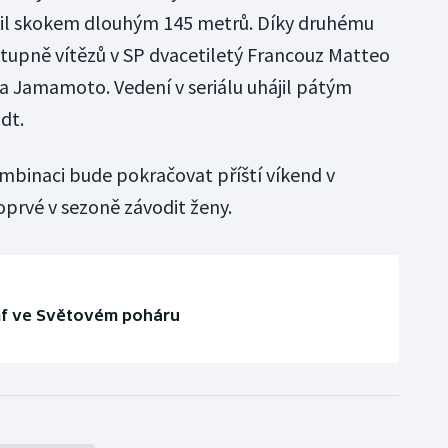
ajistil skokem dlouhým 145 metrů. Díky druhému
tupně vítězů v SP dvacetiletý Francouz Matteo
ta Jamamoto. Vedení v seriálu uhájil pátým
dt.
mbinaci bude pokračovat příští víkend v
prvé v sezoně závodit ženy.
riumf ve Světovém poháru