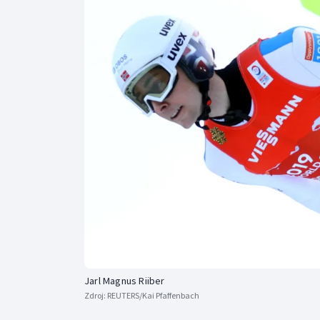
Curling
Dostihy
Florbal
Futsal
Golf
Gymnastika
Jarl Magnus Riiber
Zdroj:
REUTERS/Kai Pfaffenbach