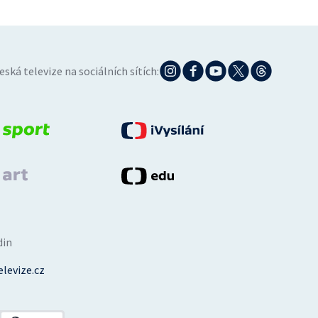
eská televize na sociálních sítích:
din
levize.cz