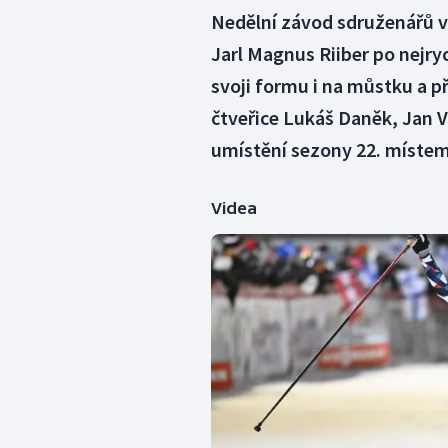
Nedělní závod sdruženářů v
Jarl Magnus Riiber po nejryc
svoji formu i na můstku a př
čtveřice Lukáš Daněk, Jan V
umístění sezony 22. míste
Videa