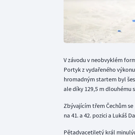
V závodu v neobvyklém formát
Portyk z vydařeného výkonu
hromadným startem byl šest
ale díky 129,5 m dlouhému s
Zbývajícím třem Čechům se ne
na 41. a 42. pozici a Lukáš D
Pětadvacetiletý král minulýc