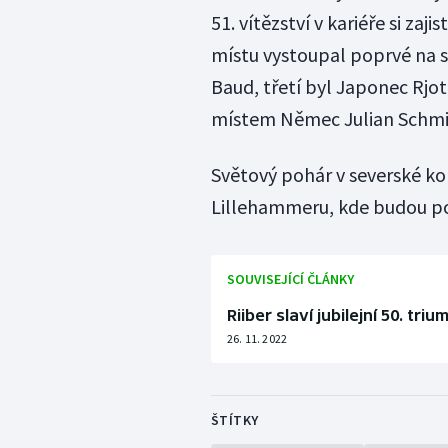
51. vítězství v kariéře si z
místu vystoupal poprvé na s
Baud, třetí byl Japonec Rjo
místem Němec Julian Schmi
Světový pohár v severské ko
Lillehammeru, kde budou po
SOUVISEJÍCÍ ČLÁNKY
Riiber slaví jubilejní 50. t
26. 11. 2022
ŠTÍTKY