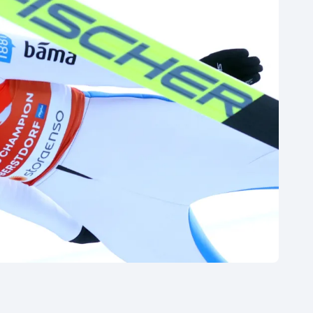
Moderní pětiboj
Triatlon
Motorsport
Veslování
Olympijské hry
Vodní slalom
Parasport
Volejbal
Plavání
Ostatní
Plážový volejbal