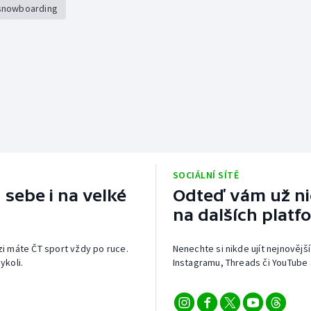
 snowboarding
SOCIÁLNÍ SÍTĚ
 sebe i na velké
Odteď vám už nic
na dalších platf
izi máte ČT sport vždy po ruce.
Nenechte si nikde ujít nejnovější
ykoli.
Instagramu, Threads či YouTube 