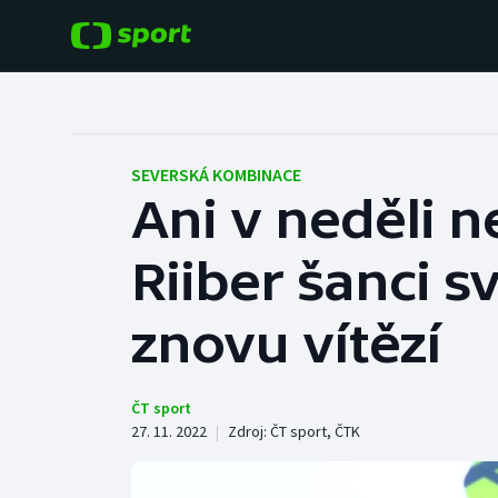
POPULÁRNÍ
DALŠÍ SPORTY
Fotbal
Americký fotbal
SEVERSKÁ KOMBINACE
Ani v neděli 
Hokej
Baseball a softbal
Riiber šanci 
Tenis
Basketbal
Atletika
znovu vítězí
Biatlon
Cyklistika
Boby a skeleton
ČT sport
27. 11. 2022
|
Zdroj:
ČT sport
,
ČTK
Box