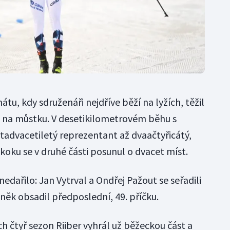
u, kdy sdruženáři nejdříve běží na lyžích, těžil
 na můstku. V desetikilometrovém běhu s
advacetiletý reprezentant až dvaačtyřicátý,
koku se v druhé části posunul o dvacet míst.
dařilo: Jan Vytrval a Ondřej Pažout se seřadili
aněk obsadil předposlední, 49. příčku.
h čtyř sezon Riiber vyhrál už běžeckou část a