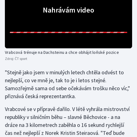
Nahrávám video
Gymnastika
Házená
Jezdectví
Vrabcová trénuje na Dachsteinu a chce obhájit loňské pozice
Judo
Zdroj:
ČT sport
"Stejně jako jsem v minulých letech chtěla odvést to
Krasobruslení
nejlepší, co ve mně je, tak to je i letos stejné.
Lezení
Samozřejmě sama od sebe očekávám trošku něco víc,"
přiznává česká reprezentantka.
Lyže a snowboard
Vrabcové se v přípravě dařilo. V létě vyhrála mistrovství
republiky v silničním běhu – slavné Běchovice - a na
Moderní pětiboj
dráze na 3 kilometrech zaběhla o 16 sekund rychlejší
Motorsport
čas než nejlepší z Norek Kristin Steiraová. "Teď bude