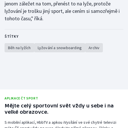
jenom záležet na tom, přenést to na lyže, protože
Olympijské hry
lyžování je trošku jiný sport, ale cením si samozřejmě i
tohoto času," říká.
Parasport
Plavání
ŠTÍTKY
Běh na lyžích
Lyžování a snowboarding
Archiv
Plážový volejbal
Ragby
Rychlobruslení
Rychlostní kanoistika
APLIKACE ČT SPORT
Short track
Mějte celý sportovní svět vždy u sebe i na
velké obrazovce.
Sportovní střelba
S mobilní aplikací, HbbTV a apkou iVysílání ve své chytré televizi