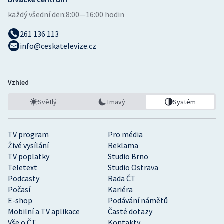
každý všední den:
8:00—16:00 hodin
261 136 113
info@ceskatelevize.cz
Vzhled
Světlý
Tmavý
Systém
TV program
Pro média
Živé vysílání
Reklama
TV poplatky
Studio Brno
Teletext
Studio Ostrava
Podcasty
Rada ČT
Počasí
Kariéra
E-shop
Podávání námětů
Mobilní a TV aplikace
Časté dotazy
Vše o ČT
Kontakty