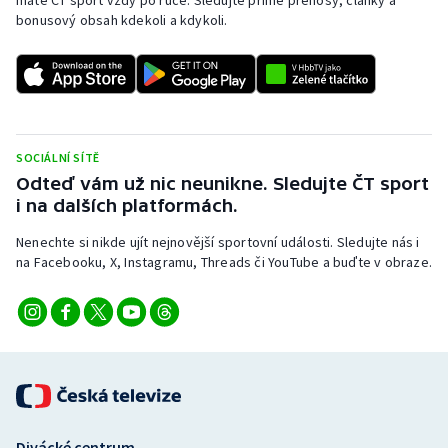
máte ČT sport vždy po ruce. Sledujte přímé přenosy, články a
Stolní tenis
bonusový obsah kdekoli a kdykoli.
Triatlon
Veslování
Vodní slalom
SOCIÁLNÍ SÍTĚ
Odteď vám už nic neunikne. Sledujte ČT sport
i na dalších platformách.
Volejbal
Nenechte si nikde ujít nejnovější sportovní události. Sledujte nás i
Ostatní
na Facebooku, X, Instagramu, Threads či YouTube a buďte v obraze.
Divácké centrum