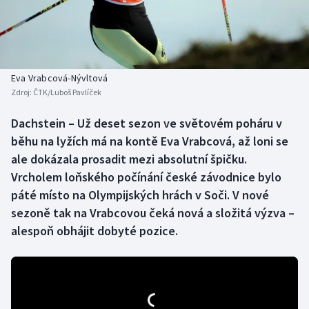
Baseball a softbal
Soutěže
Basketbal
Historické návraty
Biatlon
Aplikace ČT sport
Eva Vrabcová-Nývltová
Zdroj:
ČTK/Luboš Pavlíček
Boby a skeleton
AZ kvíz
Dachstein – Už deset sezon ve světovém poháru v
běhu na lyžích má na kontě Eva Vrabcová, až loni se
Box
ale dokázala prosadit mezi absolutní špičku.
Curling
Vrcholem loňského počínání české závodnice bylo
páté místo na Olympijských hrách v Soči. V nové
Dostihy
sezoně tak na Vrabcovou čeká nová a složitá výzva –
alespoň obhájit dobyté pozice.
Florbal
Futsal
Golf