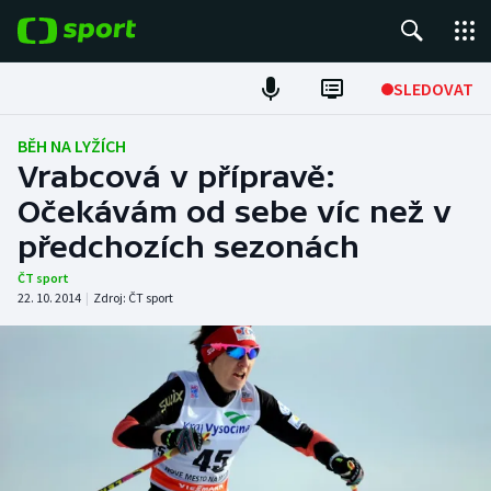
POPULÁRNÍ
SLEDOVAT
Fotbal
BĚH NA LYŽÍCH
Vrabcová v přípravě:
Hokej
Očekávám od sebe víc než v
předchozích sezonách
Tenis
ČT sport
Atletika
22. 10. 2014
|
Zdroj:
ČT sport
Cyklistika
DALŠÍ SPORTY
Americký fotbal
NEPŘEHLÉDNĚTE