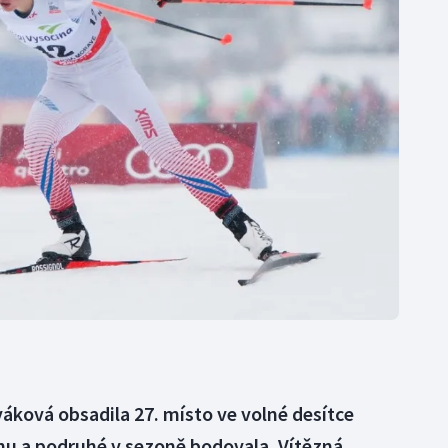
Moderní pětiboj
Triatlon
Motorsport
Veslování
Olympijské hry
Vodní slalom
Parasport
Volejbal
Plavání
Ostatní
Plážový volejbal
áková obsadila 27. místo ve volné desítce
u a podruhé v sezoně bodovala. Vítězná