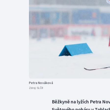
Curling
Dostihy
Florbal
Futsal
Golf
Gymnastika
Petra Nováková
Zdroj:
SLČR
Běžkyně na lyžích Petra Nov
Světového poháru v Toblach