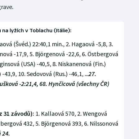
rave.
 na lyžích v Toblachu (Itálie):
laová (Švéd.) 22:40,1 min., 2. Hagaová -5,8, 3.
ová -17,9, 5. Björgenová -22,6, 6. Östbergová
gginsová (USA) -40,5, 8. Niskanenová (Fin.)
-43,9, 10. Sedovová (Rus.) -46,1, ...
27.
ušková -2:21,4, 68. Hynčicová (všechny ČR)
z 31 závodů):
1. Kallaová 570, 2. Wengová
tbergová 432, 5. Björgenová 393, 6. Nilssonová
 24.