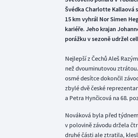
Švédka Charlotte Kallaová s
15 km vyhrál Nor Simen Hegs
kariéře. Jeho krajan Johanne
porážku v sezoně udržel cel
Nejlepší z Čechů Aleš Razým 
než dvouminutovou ztrátou. 
osmé desítce dokončil závod
zbylé dvě české reprezentan
a Petra Hynčicová na 68. pozi
Nováková byla před týdnem n
v polovině závodu držela čtr
druhé části ale ztratila, kle