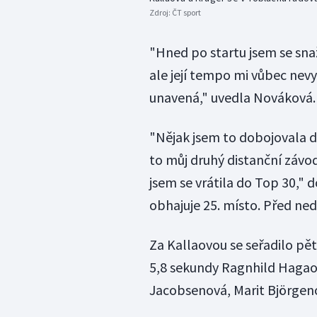
Zdroj:
ČT sport
"Hned po startu jsem se sna
ale její tempo mi vůbec nev
unavená," uvedla Nováková.
"Nějak jsem to dobojovala do
to můj druhý distanční závod
jsem se vrátila do Top 30,"
obhajuje 25. místo. Před ned
Za Kallaovou se seřadilo pě
5,8 sekundy Ragnhild Hagaov
Jacobsenová, Marit Björgeno