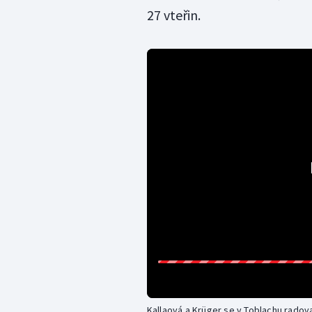
27 vteřin.
Kallaová a Krüger se v Toblachu radoval