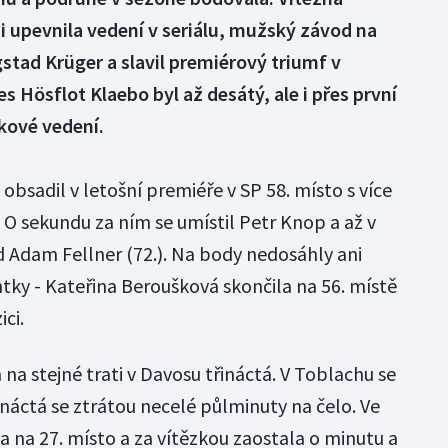
i upevnila vedení v seriálu, mužský závod na
tad Krüger a slavil premiérový triumf v
s Hösflot Klaebo byl až desátý, ale i přes první
kové vedení.
obsadil v letošní premiéře v SP 58. místo s více
O sekundu za ním se umístil Petr Knop a až v
 Adam Fellner (72.). Na body nedosáhly ani
tky - Kateřina Beroušková skončila na 56. místě
ci.
a stejné trati v Davosu třináctá. V Toblachu se
náctá se ztrátou necelé půlminuty na čelo. Ve
sla na 27. místo a za vítězkou zaostala o minutu a