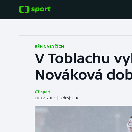
POPULÁRNÍ
DALŠÍ SPORTY
Fotbal
Americký fotbal
BĚH NA LYŽÍCH
V Toblachu vyh
Hokej
Baseball a softbal
Nováková době
Tenis
Basketbal
Atletika
Biatlon
ČT sport
16. 12. 2017
|
Zdroj:
ČTK
Cyklistika
Boby a skeleton
Box