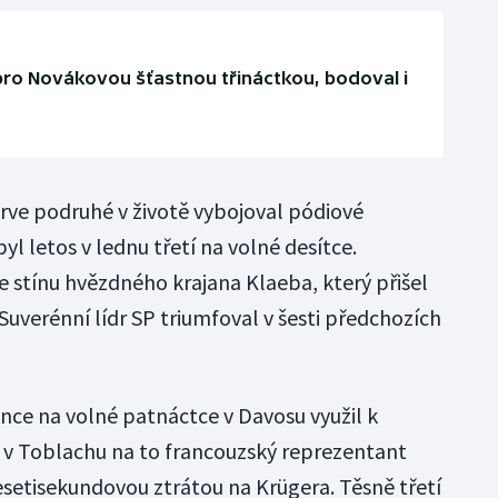
pro Novákovou šťastnou třináctkou, bodoval i
prve podruhé v životě vybojoval pódiové
yl letos v lednu třetí na volné desítce.
 ze stínu hvězdného krajana Klaeba, který přišel
Suverénní lídr SP triumfoval v šesti předchozích
ce na volné patnáctce v Davosu využil k
 a v Toblachu na to francouzský reprezentant
setisekundovou ztrátou na Krügera. Těsně třetí