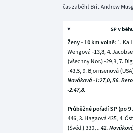
čas zaběhl Brit Andrew Musg
SP v běhu
Ženy - 10 km volně:
1. Kal
Wengová -13,8, 4. Jacobsen
(všechny Nor.) -29,3, 7. Di
-43,5, 9. Bjornsenová (USA) 
Nováková -1:27,0, 56. Bero
-2:47,8.
Průběžné pořadí SP (po 9 
446, 3. Hagaová 435, 4. Ös
(Švéd.) 330, ...
42. Nováková