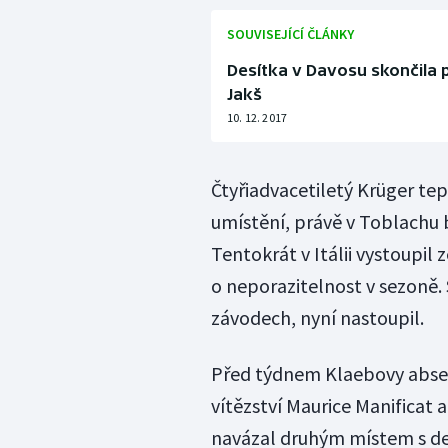
SOUVISEJÍCÍ ČLÁNKY
Desítka v Davosu skončila 
Jakš
10. 12. 2017
Čtyřiadvacetiletý Krüger te
umístění, právě v Toblachu b
Tentokrát v Itálii vystoupil
o neporazitelnost v sezoně. 
závodech, nyní nastoupil.
Před týdnem Klaebovy absen
vítězství Maurice Manificat
navázal druhým místem s de