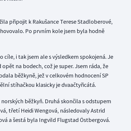
žila připojit k Rakušance Terese Stadloberové,
yhovovalo. Po prvním kole jsem byla hodně
 cíle, i tak jsem ale s výsledkem spokojená. Je
 opět na bodech, což je super. Jsem ráda, že
 dodala běžkyně, jež v celkovém hodnocení SP
ělní stíhačkou klasicky je dvaačtyřicátá.
t norských běžkyň. Druhá skončila s odstupem
á, třetí Heidi Wengová, následovaly Astrid
vá a šestá byla Ingvild Flugstad Östbergová.