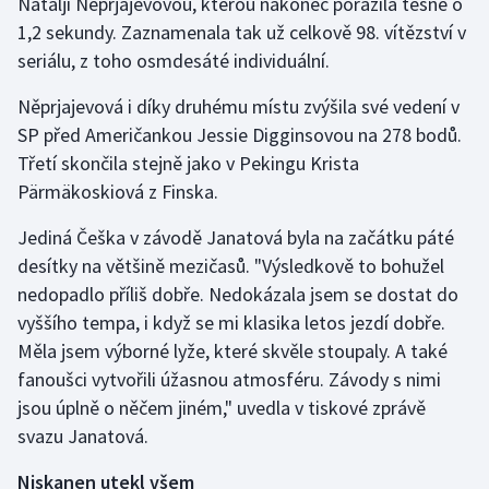
Nataljí Něprjajevovou, kterou nakonec porazila těsně o
1,2 sekundy. Zaznamenala tak už celkově 98. vítězství v
Moderní pětiboj
seriálu, z toho osmdesáté individuální.
Motorsport
Něprjajevová i díky druhému místu zvýšila své vedení v
SP před Američankou Jessie Digginsovou na 278 bodů.
Olympijské hry
Třetí skončila stejně jako v Pekingu Krista
Pärmäkoskiová z Finska.
Parasport
Jediná Češka v závodě Janatová byla na začátku páté
Plavání
desítky na většině mezičasů. "Výsledkově to bohužel
nedopadlo příliš dobře. Nedokázala jsem se dostat do
Plážový volejbal
vyššího tempa, i když se mi klasika letos jezdí dobře.
Ragby
Měla jsem výborné lyže, které skvěle stoupaly. A také
fanoušci vytvořili úžasnou atmosféru. Závody s nimi
Rychlobruslení
jsou úplně o něčem jiném," uvedla v tiskové zprávě
svazu Janatová.
Rychlostní kanoistika
Niskanen utekl všem