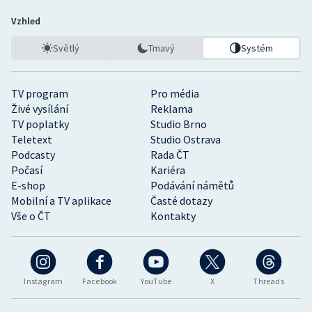
Vzhled
Světlý
Tmavý
Systém
TV program
Pro média
Živé vysílání
Reklama
TV poplatky
Studio Brno
Teletext
Studio Ostrava
Podcasty
Rada ČT
Počasí
Kariéra
E-shop
Podávání námětů
Mobilní a TV aplikace
Časté dotazy
Vše o ČT
Kontakty
Instagram
Facebook
YouTube
X
Threads