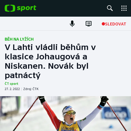
POPULÁRNÍ
SLEDOVAT
ME v atletice
BĚH NA LYŽÍCH
V Lahti vládli běhům v
ME v plavání
klasice Johaugová a
Niskanen. Novák byl
Fotbal
patnáctý
Hokej
ČT sport
27. 2. 2022
|
Zdroj:
ČTK
Tenis
DALŠÍ SPORTY
Americký fotbal
NEPŘEHLÉDNĚTE