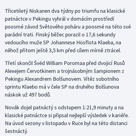
Short track
Třicetiletý Niskanen dva týdny po triumfu na klasické
patnáctce v Pekingu vyhrál v domácím prostředí
Sportovní střelba
poosmé závod Světového poháru a poosmé na této své
Stolní tenis
parádní trati. Finský běžec porazil o 17,6 sekundy
vedoucího muže SP Johannese Hösflota Klaeba, na
Triatlon
něhož přitom ještě 3,5 km před cílem mírně ztrácel.
Třetí skončil Švéd William Poromaa před dvojicí Rusů
Veslování
Alexejem Červotkinem a trojnásobným šampionem z
Vodní slalom
Pekingu Alexandrem Bolšunovem. Vítěz sobotního
sprintu Klaebo má v čele SP na druhého Bolšunova
Volejbal
náskok už 497 bodů.
Ostatní
Novák dojel patnáctý s odstupem 1:21,9 minuty a na
klasické patnáctce si připsal nejlepší výsledek v kariéře.
Na úvod sezony v listopadu v Ruce byl na této distanci
šestnáctý.