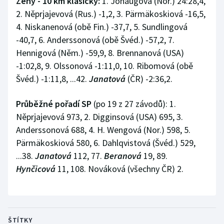
Ženy - 10 km klasicky:
1. Johaugová (Nor.) 24:28,4,
2. Něprjajevová (Rus.) -1,2, 3. Pärmäkoskiová -16,5,
4. Niskanenová (obě Fin.) -37,7, 5. Sundlingová
-40,7, 6. Anderssonová (obě Švéd.) -57,2, 7.
Hennigová (Něm.) -59,9, 8. Brennanová (USA)
-1:02,8, 9. Olssonová -1:11,0, 10. Ribomová (obě
Švéd.) -1:11,8, ...42.
Janatová
(ČR) -2:36,2.
Průběžné pořadí SP
(po 19 z 27 závodů): 1.
Něprjajevová 973, 2. Digginsová (USA) 695, 3.
Anderssonová 688, 4. H. Wengová (Nor.) 598, 5.
Pärmäkoskiová 580, 6. Dahlqvistová (Švéd.) 529,
...38.
Janatová
112, 77.
Beranová
19, 89.
Hynčicová
11, 108. Nováková (všechny ČR) 2.
ŠTÍTKY