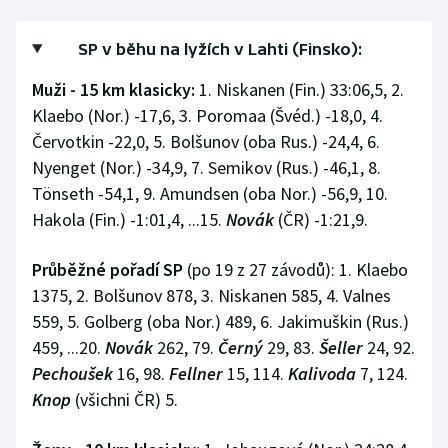
SP v běhu na lyžích v Lahti (Finsko):
Muži - 15 km klasicky:
1. Niskanen (Fin.) 33:06,5, 2.
Klaebo (Nor.) -17,6, 3. Poromaa (Švéd.) -18,0, 4.
Červotkin -22,0, 5. Bolšunov (oba Rus.) -24,4, 6.
Nyenget (Nor.) -34,9, 7. Semikov (Rus.) -46,1, 8.
Tönseth -54,1, 9. Amundsen (oba Nor.) -56,9, 10.
Hakola (Fin.) -1:01,4, ...15.
Novák
(ČR) -1:21,9.
Průběžné pořadí SP
(po 19 z 27 závodů): 1. Klaebo
1375, 2. Bolšunov 878, 3. Niskanen 585, 4. Valnes
559, 5. Golberg (oba Nor.) 489, 6. Jakimuškin (Rus.)
459, ...20.
Novák
262, 79.
Černý
29, 83.
Šeller
24, 92.
Pechoušek
16, 98.
Fellner
15, 114.
Kalivoda
7, 124.
Knop
(všichni ČR) 5.