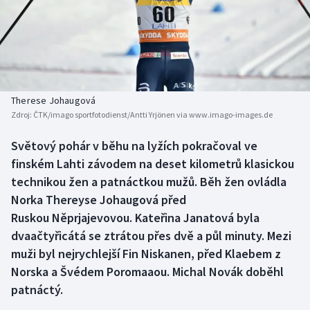
Atletika
Soutěže
Baseball a softbal
Historické návraty
Basketbal
Aplikace ČT sport
Therese Johaugová
Biatlon
AZ kvíz
Zdroj:
ČTK/imago sportfotodienst/Antti Yrjönen via www.imago-images.de
Boby a skeleton
Světový pohár v běhu na lyžích pokračoval ve
finském Lahti závodem na deset kilometrů klasickou
Box
technikou žen a patnáctkou mužů. Běh žen ovládla
Norka Thereyse Johaugová před
Curling
Ruskou Něprjajevovou. Kateřina Janatová byla
dvaačtyřicátá se ztrátou přes dvě a půl minuty. Mezi
Cyklistika
muži byl nejrychlejší Fin Niskanen, před Klaebem z
Norska a Švédem Poromaaou. Michal Novák doběhl
Dostihy
patnáctý.
Florbal