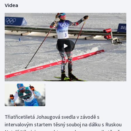
Videa
Futsal
Golf
Gymnastika
Házená
Jezdectví
Judo
Krasobruslení
Lezení
Třiatřicetiletá Johaugová svedla v závodě s
intervalovým startem těsný souboj na dálku s Ruskou
Lyže a snowboard