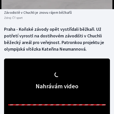
Baseball a softbal
Soutěže
Závodistě v Chuchli je znovu rájem běžkařů
Basketbal
Historické návraty
Zdroj:
ČT sport
Biatlon
Aplikace ČT sport
Praha - Koňské závody opět vystřídali běžkaři. Už
potřetí vyrostl na dostihovém závodišti v Chuchli
Boby a skeleton
AZ kvíz
běžecký areál pro veřejnost. Patronkou projektu je
olympijská vítězka Kateřina Neumannová.
Box
Curling
Dostihy
Nahrávám video
Florbal
Futsal
Golf