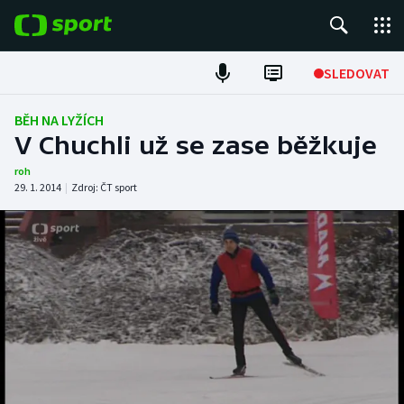
POPULÁRNÍ
SLEDOVAT
Fotbal
BĚH NA LYŽÍCH
V Chuchli už se zase běžkuje
Hokej
roh
29. 1. 2014
|
Zdroj:
ČT sport
Tenis
Atletika
Cyklistika
DALŠÍ SPORTY
Americký fotbal
NEPŘEHLÉDNĚTE