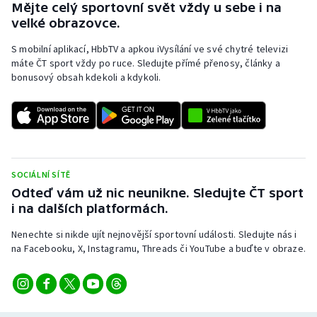
Mějte celý sportovní svět vždy u sebe i na
Stolní tenis
velké obrazovce.
Triatlon
S mobilní aplikací, HbbTV a apkou iVysílání ve své chytré televizi
máte ČT sport vždy po ruce. Sledujte přímé přenosy, články a
Veslování
bonusový obsah kdekoli a kdykoli.
Vodní slalom
Volejbal
SOCIÁLNÍ SÍTĚ
Ostatní
Odteď vám už nic neunikne. Sledujte ČT sport
i na dalších platformách.
Nenechte si nikde ujít nejnovější sportovní události. Sledujte nás i
na Facebooku, X, Instagramu, Threads či YouTube a buďte v obraze.