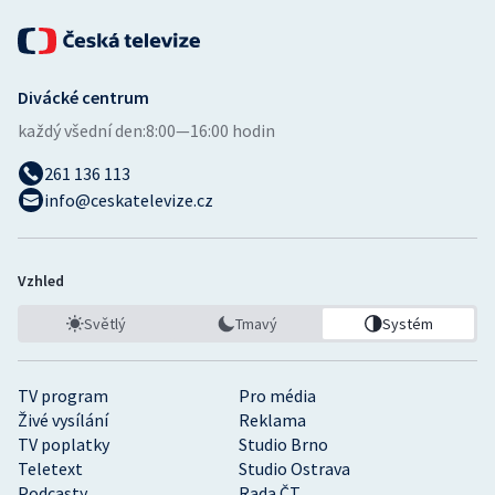
Divácké centrum
každý všední den:
8:00—16:00 hodin
261 136 113
info@ceskatelevize.cz
Vzhled
Světlý
Tmavý
Systém
TV program
Pro média
Živé vysílání
Reklama
TV poplatky
Studio Brno
Teletext
Studio Ostrava
Podcasty
Rada ČT