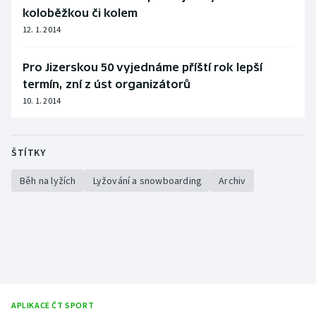
koloběžkou či kolem
Olympijské hry
12. 1. 2014
Parasport
Pro Jizerskou 50 vyjednáme příští rok lepší
termín, zní z úst organizátorů
Plavání
10. 1. 2014
Plážový volejbal
ŠTÍTKY
Ragby
Běh na lyžích
Lyžování a snowboarding
Archiv
Rychlobruslení
Rychlostní kanoistika
Short track
Sportovní střelba
APLIKACE ČT SPORT