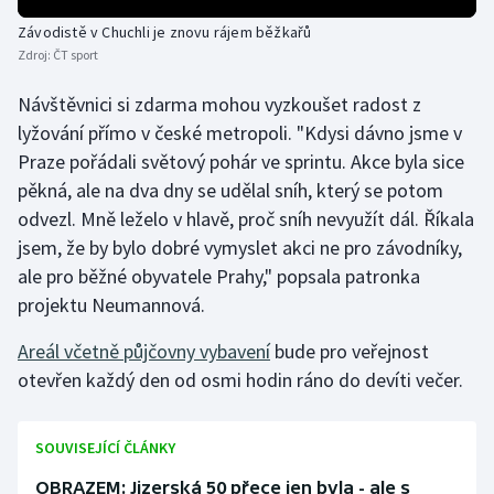
Závodistě v Chuchli je znovu rájem běžkařů
Gymnastika
Zdroj:
ČT sport
Návštěvnici si zdarma mohou vyzkoušet radost z
Házená
lyžování přímo v české metropoli. "Kdysi dávno jsme v
Jezdectví
Praze pořádali světový pohár ve sprintu. Akce byla sice
pěkná, ale na dva dny se udělal sníh, který se potom
Judo
odvezl. Mně leželo v hlavě, proč sníh nevyužít dál. Říkala
jsem, že by bylo dobré vymyslet akci ne pro závodníky,
Krasobruslení
ale pro běžné obyvatele Prahy," popsala patronka
projektu Neumannová.
Lezení
Areál včetně půjčovny vybavení
bude pro veřejnost
Lyže a snowboard
otevřen každý den od osmi hodin ráno do devíti večer.
Moderní pětiboj
SOUVISEJÍCÍ ČLÁNKY
Motorsport
OBRAZEM: Jizerská 50 přece jen byla - ale s