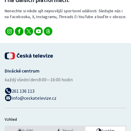
i na dalších platformách.
Stolní tenis
Nenechte si nikde ujít nejnovější sportovní události. Sledujte nás i
na Facebooku, X, Instagramu, Threads či YouTube a buďte v obraze.
Triatlon
Veslování
Vodní slalom
Volejbal
Divácké centrum
Ostatní
každý všední den:
8:00—16:00 hodin
261 136 113
info@ceskatelevize.cz
Vzhled
Světlý
Tmavý
Systém