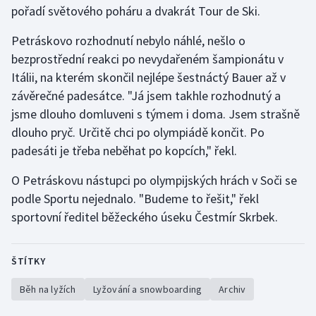
pořadí světového poháru a dvakrát Tour de Ski.
Gymnastika
Petráskovo rozhodnutí nebylo náhlé, nešlo o
bezprostřední reakci po nevydařeném šampionátu v
Házená
Itálii, na kterém skončil nejlépe šestnáctý Bauer až v
závěrečné padesátce. "Já jsem takhle rozhodnutý a
Jezdectví
jsme dlouho domluveni s týmem i doma. Jsem strašně
dlouho pryč. Určitě chci po olympiádě končit. Po
Judo
padesáti je třeba neběhat po kopcích," řekl.
Krasobruslení
O Petráskovu nástupci po olympijských hrách v Soči se
podle Sportu nejednalo. "Budeme to řešit," řekl
Lezení
sportovní ředitel běžeckého úseku Čestmír Skrbek.
Lyže a snowboard
ŠTÍTKY
Moderní pětiboj
Běh na lyžích
Lyžování a snowboarding
Archiv
Motorsport