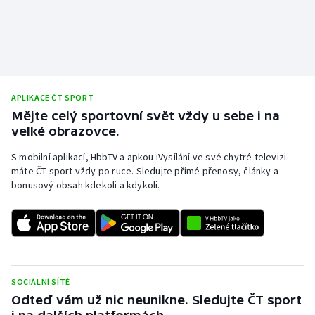
Olympijské hry
Parasport
Plavání
APLIKACE ČT SPORT
Mějte celý sportovní svět vždy u sebe i na
Plážový volejbal
velké obrazovce.
Ragby
S mobilní aplikací, HbbTV a apkou iVysílání ve své chytré televizi
máte ČT sport vždy po ruce. Sledujte přímé přenosy, články a
bonusový obsah kdekoli a kdykoli.
Rychlobruslení
Rychlostní kanoistika
Short track
SOCIÁLNÍ SÍTĚ
Sportovní střelba
Odteď vám už nic neunikne. Sledujte ČT sport