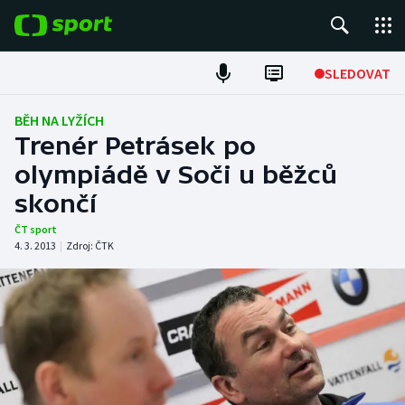
POPULÁRNÍ
SLEDOVAT
Fotbal
BĚH NA LYŽÍCH
Trenér Petrásek po
Hokej
olympiádě v Soči u běžců
skončí
Tenis
ČT sport
Atletika
4. 3. 2013
|
Zdroj:
ČTK
Cyklistika
DALŠÍ SPORTY
Americký fotbal
NEPŘEHLÉDNĚTE