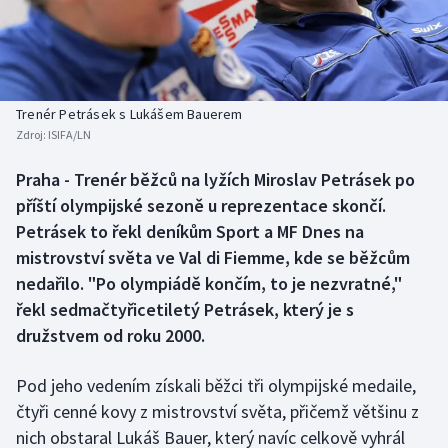
Baseball a softbal
Soutěže
Basketbal
Historické návraty
Biatlon
Aplikace ČT sport
Trenér Petrásek s Lukášem Bauerem
Zdroj:
ISIFA/LN
Boby a skeleton
AZ kvíz
Praha - Trenér běžců na lyžích Miroslav Petrásek po
příští olympijské sezoně u reprezentace skončí.
Box
Petrásek to řekl deníkům Sport a MF Dnes na
Curling
mistrovství světa ve Val di Fiemme, kde se běžcům
nedařilo. "Po olympiádě končím, to je nezvratné,"
Dostihy
řekl sedmačtyřicetiletý Petrásek, který je s
družstvem od roku 2000.
Florbal
Pod jeho vedením získali běžci tři olympijské medaile,
Futsal
čtyři cenné kovy z mistrovství světa, přičemž většinu z
nich obstaral Lukáš Bauer, který navíc celkově vyhrál
Golf