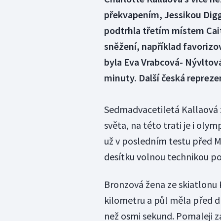
překvapením, Jessikou Dig
podtrhla třetím místem Cai
sněžení, například favorizo
byla Eva Vrabcová- Nývltová
minuty. Další česká repreze
Sedmadvacetiletá Kallaová zí
světa, na této trati je i ol
už v posledním testu před 
desítku volnou technikou p
Bronzová žena ze skiatlonu K
kilometru a půl měla před 
než osmi sekund. Pomaleji z