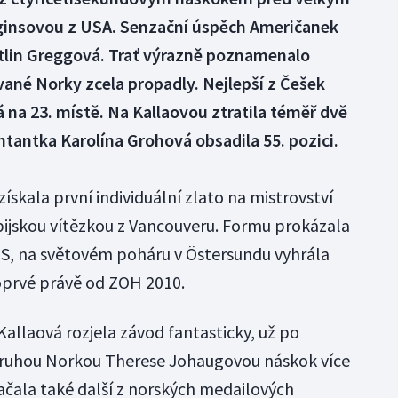
ginsovou z USA. Senzační úspěch Američanek
tlin Greggová. Trať výrazně poznamenalo
vané Norky zcela propadly. Nejlepší z Češek
 na 23. místě. Na Kallaovou ztratila téměř dvě
ntantka Karolína Grohová obsadila 55. pozici.
skala první individuální zlato na mistrovství
ympijskou vítězkou z Vancouveru. Formu prokázala
MS, na světovém poháru v Östersundu vyhrála
oprvé právě od ZOH 2010.
allaová rozjela závod fantasticky, už po
druhou Norkou Therese Johaugovou náskok více
ačala také další z norských medailových