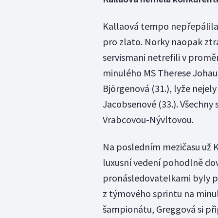
Kallaová tempo nepřepálila, 
pro zlato. Norky naopak ztrác
servismani netrefili v prom
minulého MS Therese Johaug
Björgenová (31.), lyže nejely
Jacobsenové (33.). Všechny 
Vrabcovou-Nývltovou.
Na posledním mezičasu už K
luxusní vedení pohodlně dove
pronásledovatelkami byly p
z týmového sprintu na minu
šampionátu, Greggová si přip