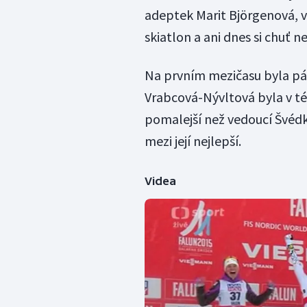
adeptek Marit Björgenová, ví
skiatlon a ani dnes si chuť ne
Na prvním mezičasu byla pát
Vrabcová-Nývltová byla v té
pomalejší než vedoucí Švédk
mezi její nejlepší.
Videa