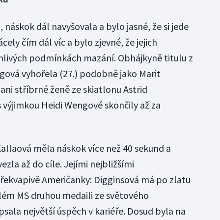
náskok dál navyšovala a bylo jasné, že si jede
ely čím dál víc a bylo zjevné, že jejich
ěnlivých podmínkách mazání. Obhájkyně titulu z
ová vyhořela (27.) podobně jako Marit
 ani stříbrné ženě ze skiatlonu Astrid
s výjimkou Heidi Wengové skončily až za
allaová měla náskok více než 40 sekund a
zla až do cíle. Jejími nejbližšími
řekvapivě Američanky: Digginsová má po zlatu
lém MS druhou medaili ze světového
sala největší úspěch v kariéře. Dosud byla na