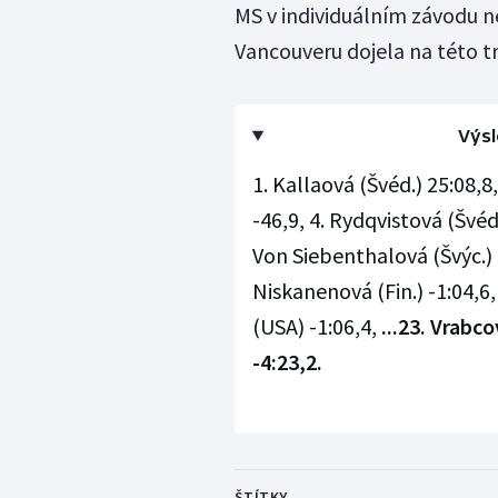
MS v individuálním závodu nej
Vancouveru dojela na této tra
Výsl
1. Kallaová (Švéd.) 25:08,8
-46,9, 4. Rydqvistová (Švéd.
Von Siebenthalová (Švýc.) -5
Niskanenová (Fin.) -1:04,6,
(USA) -1:06,4,
...23. Vrabc
-4:23,2.
ŠTÍTKY