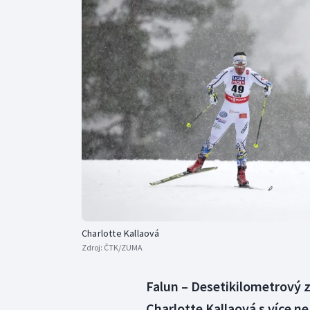
Curling
Dostihy
Florbal
Futsal
Golf
Gymnastika
Charlotte Kallaová
Zdroj:
ČTK/ZUMA
Falun – Desetikilometrový 
Charlotte Kallaová s více 