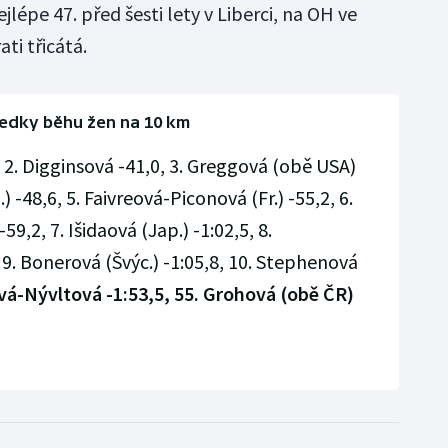
lépe 47. před šesti lety v Liberci, na OH ve
ti třicátá.
edky běhu žen na 10 km
, 2. Digginsová -41,0, 3. Greggová (obě USA)
) -48,6, 5. Faivreová-Piconová (Fr.) -55,2, 6.
9,2, 7. Išidaová (Jap.) -1:02,5, 8.
 9. Bonerová (Švýc.) -1:05,8, 10. Stephenová
ová-Nývltová -1:53,5, 55. Grohová (obě ČR)