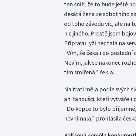
ten sníh, že to bude ještě h
desátá žena ze sobotního sk
od toho závodu víc, ale na t
nic jiného. Prostě jsem bojov
Přípravu lyží nechala na ser
"Vím, že čekali do poslední 
Nevím, jak se nakonec rozhodl
tím smířená," řekla.
Na trati měla podle svých s
ani fanoušci, kteří vytvářel
"Do kopce to bylo příjemné, a
nevnímala," prohlásila česk
Kallaová neměla konkurent