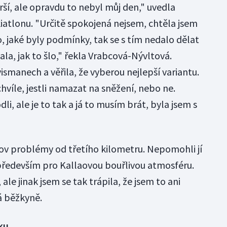
orší, ale opravdu to nebyl můj den," uvedla
iatlonu. "Určitě spokojená nejsem, chtěla jsem
o, jaké byly podmínky, tak se s tím nedalo dělat
ala, jak to šlo," řekla Vrabcová-Nývltová.
vismanech a věřila, že vyberou nejlepší variantu.
chvíle, jestli namazat na sněžení, nebo ne.
i, ale je to tak a já to musím brát, byla jsem s
lov problémy od třetího kilometru. Nepomohli jí
i především pro Kallaovou bouřlivou atmosféru.
le jinak jsem se tak trápila, že jsem to ani
á běžkyně.
ku