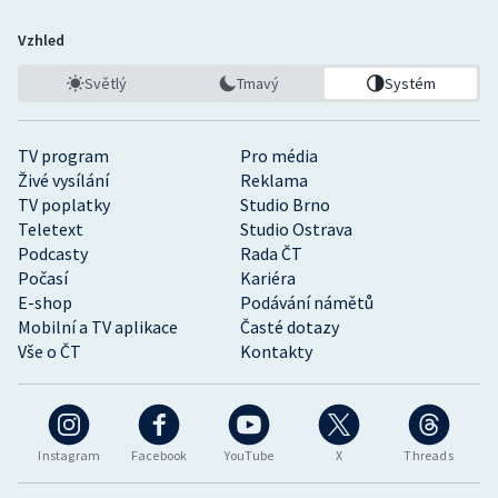
Vzhled
Světlý
Tmavý
Systém
TV program
Pro média
Živé vysílání
Reklama
TV poplatky
Studio Brno
Teletext
Studio Ostrava
Podcasty
Rada ČT
Počasí
Kariéra
E-shop
Podávání námětů
Mobilní a TV aplikace
Časté dotazy
Vše o ČT
Kontakty
Instagram
Facebook
YouTube
X
Threads