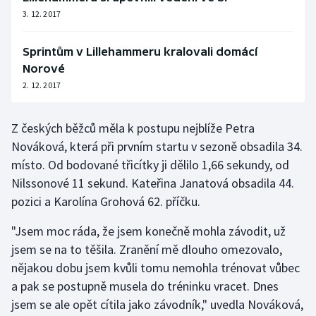
3. 12. 2017
Olympijské hry
Sprintům v Lillehammeru kralovali domácí
Parasport
Norové
2. 12. 2017
Plavání
Plážový volejbal
Z českých běžců měla k postupu nejblíže Petra
Nováková, která při prvním startu v sezoně obsadila 34.
Ragby
místo. Od bodované třicítky ji dělilo 1,66 sekundy, od
Nilssonové 11 sekund. Kateřina Janatová obsadila 44.
Rychlobruslení
pozici a Karolína Grohová 62. příčku.
Rychlostní kanoistika
"Jsem moc ráda, že jsem konečně mohla závodit, už
jsem se na to těšila. Zranění mě dlouho omezovalo,
Short track
nějakou dobu jsem kvůli tomu nemohla trénovat vůbec
a pak se postupně musela do tréninku vracet. Dnes
Sportovní střelba
jsem se ale opět cítila jako závodník," uvedla Nováková,