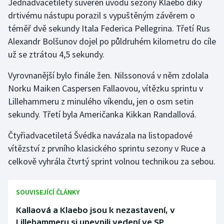
Jednadvacetiletý suverén úvodu sezony Klaebo díky
drtivému nástupu porazil s vypuštěným závěrem o
Gymnastika
téměř dvě sekundy Itala Federica Pellegrina. Třetí Rus
Alexandr Bolšunov dojel po půldruhém kilometru do cíle
Házená
už se ztrátou 4,5 sekundy.
Jezdectví
Vyrovnanější bylo finále žen. Nilssonová v něm zdolala
Norku Maiken Caspersen Fallaovou, vítězku sprintu v
Judo
Lillehammeru z minulého víkendu, jen o osm setin
sekundy. Třetí byla Američanka Kikkan Randallová.
Krasobruslení
Čtyřiadvacetiletá Švédka navázala na listopadové
Lezení
vítězství z prvního klasického sprintu sezony v Ruce a
celkově vyhrála čtvrtý sprint volnou technikou za sebou.
Lyže a snowboard
Moderní pětiboj
SOUVISEJÍCÍ ČLÁNKY
Kallaová a Klaebo jsou k nezastavení, v
Motorsport
Lillehammeru si upevnili vedení ve SP