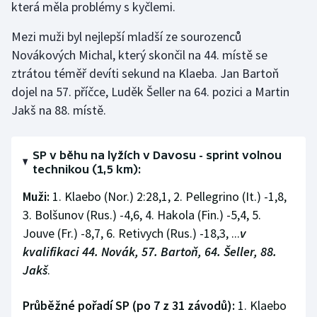
která měla problémy s kyčlemi.
Stolní tenis
Mezi muži byl nejlepší mladší ze sourozenců
Triatlon
Novákových Michal, který skončil na 44. místě se
ztrátou téměř devíti sekund na Klaeba. Jan Bartoň
Veslování
dojel na 57. příčce, Luděk Šeller na 64. pozici a Martin
Jakš na 88. místě.
Vodní slalom
Volejbal
SP v běhu na lyžích v Davosu - sprint volnou
technikou (1,5 km):
Ostatní
Muži:
1. Klaebo (Nor.) 2:28,1, 2. Pellegrino (It.) -1,8,
3. Bolšunov (Rus.) -4,6, 4. Hakola (Fin.) -5,4, 5.
Jouve (Fr.) -8,7, 6. Retivych (Rus.) -18,3, ...
v
kvalifikaci 44. Novák, 57. Bartoň, 64. Šeller, 88.
Jakš
.
Průběžné pořadí SP (po 7 z 31 závodů):
1. Klaebo