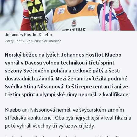
Baseball a softbal
Soutěže
Basketbal
Historické návraty
Biatlon
Aplikace ČT sport
Johannes Hösflot Klaebo
Zdroj:
Lehtikuva/Heikki Saukkomaa
Boby a skeleton
AZ kvíz
Norský běžec na lyžích Johannes Hösflot Klaebo
vyhrál v Davosu volnou technikou i třetí sprint
Box
sezony Světového poháru a celkově pátý z šesti
Curling
dosavadních závodů. Mezi ženami zvítězila podruhé
Švédka Stina Nilssonová. Čeští reprezentanti ani ve
Dostihy
třetím sprintu olympijské zimy neprošli z kvalifikace.
Florbal
Klaebo ani Nilssonová neměli ve švýcarském zimním
středisku konkurenci. Oba byli nejrychlejší v kvalifikaci a
Futsal
poté vyhráli všechny tři vyřazovací jízdy.
Golf