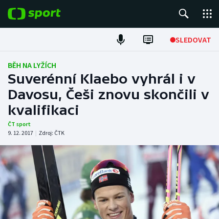
POPULÁRNÍ
SLEDOVAT
Fotbal
BĚH NA LYŽÍCH
Suverénní Klaebo vyhrál i v
Hokej
Davosu, Češi znovu skončili v
kvalifikaci
Tenis
ČT sport
Atletika
9. 12. 2017
|
Zdroj:
ČTK
Cyklistika
DALŠÍ SPORTY
Americký fotbal
NEPŘEHLÉDNĚTE