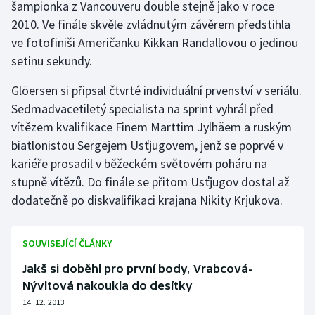
šampionka z Vancouveru double stejně jako v roce
2010. Ve finále skvěle zvládnutým závěrem předstihla
Gymnastika
ve fotofiniši Američanku Kikkan Randallovou o jedinou
setinu sekundy.
Házená
Glöersen si připsal čtvrté individuální prvenství v seriálu.
Jezdectví
Sedmadvacetiletý specialista na sprint vyhrál před
vítězem kvalifikace Finem Marttim Jylhäem a ruským
Judo
biatlonistou Sergejem Usťjugovem, jenž se poprvé v
kariéře prosadil v běžeckém světovém poháru na
Krasobruslení
stupně vítězů. Do finále se přitom Usťjugov dostal až
dodatečně po diskvalifikaci krajana Nikity Krjukova.
Lezení
Lyže a snowboard
SOUVISEJÍCÍ ČLÁNKY
Moderní pětiboj
Jakš si doběhl pro první body, Vrabcová-
Nývltová nakoukla do desítky
Motorsport
14. 12. 2013