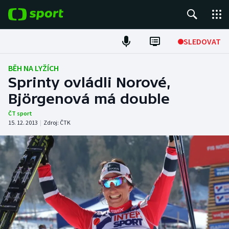
POPULÁRNÍ
SLEDOVAT
Fotbal
BĚH NA LYŽÍCH
Sprinty ovládli Norové,
Hokej
Björgenová má double
Tenis
ČT sport
15. 12. 2013
|
Zdroj:
ČTK
Atletika
Cyklistika
DALŠÍ SPORTY
Americký fotbal
NEPŘEHLÉDNĚTE