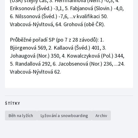
(USA) stejný čas, 3. Herrmannová (Něm.) -0,3, 4.
Stolní tenis
Eriksonová (Švéd.) -3,1, 5. Fabjanová (Slovin.) -4,0,
6. Nilssonová (Švéd.) -7,6, ...v kvalifikaci 50.
Triatlon
Vrabcová-Nývltová, 64. Grohová (obě ČR).
Veslování
Průběžné pořadí SP (po 7 z 28 závodů): 1.
Björgenová 569, 2. Kallaová (Švéd.) 401, 3.
Vodní slalom
Johaugová (Nor.) 350, 4. Kowalczyková (Pol.) 344,
5. Randallová 292, 6. Jacobsenová (Nor.) 236, ...24.
Volejbal
Vrabcová-Nývltová 62.
Ostatní
ŠTÍTKY
Běh na lyžích
Lyžování a snowboarding
Archiv