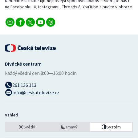
Nenechte si nikde ujít nejnovější sportovní události. Sledujte nás i
na Facebooku, X, Instagramu, Threads či YouTube a buďte v obraze.
Divácké centrum
každý všední den:
8:00—16:00 hodin
261 136 113
info@ceskatelevize.cz
Vzhled
Světlý
Tmavý
Systém