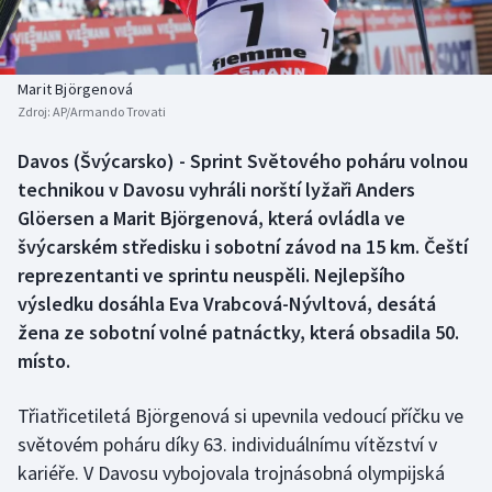
Baseball a softbal
Soutěže
Basketbal
Historické návraty
Marit Björgenová
Zdroj:
AP/Armando Trovati
Biatlon
Aplikace ČT sport
Davos (Švýcarsko) - Sprint Světového poháru volnou
Boby a skeleton
AZ kvíz
technikou v Davosu vyhráli norští lyžaři Anders
Glöersen a Marit Björgenová, která ovládla ve
Box
švýcarském středisku i sobotní závod na 15 km. Čeští
reprezentanti ve sprintu neuspěli. Nejlepšího
Curling
výsledku dosáhla Eva Vrabcová-Nývltová, desátá
žena ze sobotní volné patnáctky, která obsadila 50.
Dostihy
místo.
Florbal
Třiatřicetiletá Björgenová si upevnila vedoucí příčku ve
Futsal
světovém poháru díky 63. individuálnímu vítězství v
kariéře. V Davosu vybojovala trojnásobná olympijská
Golf