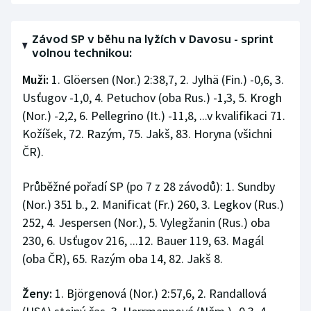
Olympijské hry
Závod SP v běhu na lyžích v Davosu - sprint
volnou technikou:
Parasport
Muži:
1. Glöersen (Nor.) 2:38,7, 2. Jylhä (Fin.) -0,6, 3.
Plavání
Usťugov -1,0, 4. Petuchov (oba Rus.) -1,3, 5. Krogh
(Nor.) -2,2, 6. Pellegrino (It.) -11,8, ...v kvalifikaci 71.
Plážový volejbal
Kožíšek, 72. Razým, 75. Jakš, 83. Horyna (všichni
ČR).
Ragby
Průběžné pořadí SP (po 7 z 28 závodů): 1. Sundby
Rychlobruslení
(Nor.) 351 b., 2. Manificat (Fr.) 260, 3. Legkov (Rus.)
Rychlostní kanoistika
252, 4. Jespersen (Nor.), 5. Vylegžanin (Rus.) oba
230, 6. Usťugov 216, ...12. Bauer 119, 63. Magál
Short track
(oba ČR), 65. Razým oba 14, 82. Jakš 8.
Sportovní střelba
Ženy:
1. Björgenová (Nor.) 2:57,6, 2. Randallová