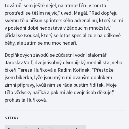
Short track
továrně jsem ještě nejel, na atmosféru v tomto
prostředí se těším nejvíc," uvedl Magál. "Rád dopřeju
Sportovní střelba
svému tělu přísun sprinterského adrenalinu, který se mi
v poslední době nedostává v žádoucím množství,"
Stolní tenis
přidal se Koukal, který se letos specializuje na dálkové
běhy, ale zatím se mu moc nedaří.
Triatlon
Doplňkových závodů se zúčastní vodní slalomář
Veslování
Jaroslav Volf, dvojnásobný olympijský medailista, nebo
bikeři Tereza Huříková a Radim Kořínek. "Přestože
Vodní slalom
jsem bikerka, lyže jsou mým milovaným doplňkem
zimní přípravy, kvůli nim se ráda pustím řidítek. Moje
Volejbal
tělo vždycky naříká a pak mi ale dvojnásob děkuje,"
prohlásila Huříková.
Ostatní
ŠTÍTKY