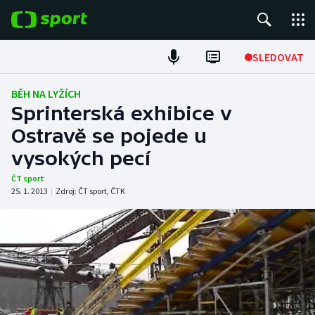
POPULÁRNÍ
SLEDOVAT
ME v atletice
BĚH NA LYŽÍCH
Sprinterská exhibice v
ME v plavání
Ostravě se pojede u
vysokých pecí
Fotbal
ČT sport
Hokej
25. 1. 2013
|
Zdroj:
ČT sport
,
ČTK
Tenis
DALŠÍ SPORTY
Americký fotbal
NEPŘEHLÉDNĚTE