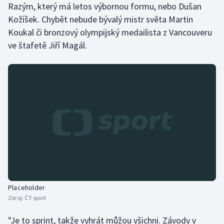
Razým, který má letos výbornou formu, nebo Dušan
Moderní pětiboj
Kožíšek. Chybět nebude bývalý mistr světa Martin
Koukal či bronzový olympijský medailista z Vancouveru
Motorsport
ve štafetě Jiří Magál.
Olympijské hry
Parasport
Plavání
Plážový volejbal
Ragby
Rychlobruslení
Placeholder
Zdroj:
ČT sport
Rychlostní kanoistika
"Je to sprint, takže vyhrát můžou všichni. Závody v