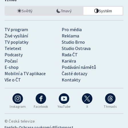
Světlý
Tmavý
Systém
TV program
Pro média
Živé vysílání
Reklama
TV poplatky
Studio Brno
Teletext
Studio Ostrava
Podcasty
Rada ČT
Počasí
Kariéra
E-shop
Podávání námětů
Mobilní a TV aplikace
Časté dotazy
Vše o ČT
Kontakty
Instagram
Facebook
YouTube
X
Threads
© Česká televize
•
•
English
Ochrana soukromí
Přístupnost