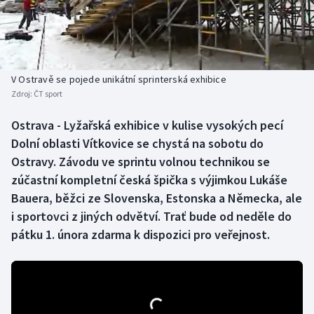
Atletika
Soutěže
Baseball a softbal
Historické návraty
Basketbal
Aplikace ČT sport
V Ostravě se pojede unikátní sprinterská exhibice
Zdroj:
ČT sport
Biatlon
AZ kvíz
Ostrava - Lyžařská exhibice v kulise vysokých pecí
Dolní oblasti Vítkovice se chystá na sobotu do
Boby a skeleton
Ostravy. Závodu ve sprintu volnou technikou se
Box
zúčastní kompletní česká špička s výjimkou Lukáše
Bauera, běžci ze Slovenska, Estonska a Německa, ale
Curling
i sportovci z jiných odvětví. Trať bude od neděle do
pátku 1. února zdarma k dispozici pro veřejnost.
Cyklistika
Dostihy
Florbal