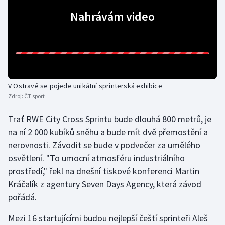
Nahrávám video
Futsal
Golf
Gymnastika
V Ostravě se pojede unikátní sprinterská exhibice
Házená
Zdroj:
ČT sport
Trať RWE City Cross Sprintu bude dlouhá 800 metrů, je
Jezdectví
na ní 2 000 kubíků sněhu a bude mít dvě přemostění a
Judo
nerovnosti. Závodit se bude v podvečer za umělého
osvětlení. "To umocní atmosféru industriálního
Krasobruslení
prostředí," řekl na dnešní tiskové konferenci Martin
Kráčalík z agentury Seven Days Agency, která závod
Lezení
pořádá.
Lyže a snowboard
Mezi 16 startujícími budou nejlepší čeští sprinteři Aleš