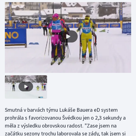
Gymnastika
Házená
Jezdectví
Judo
Krasobruslení
Lezení
Lyže a snowboard
Smutná v barvách týmu Lukáše Bauera eD system
Moderní pětiboj
prohrála s favorizovanou Švédkou jen o 2,3 sekundy a
měla z výsledku obrovskou radost. "Zase jsem na
Motorsport
začátku sezony trochu laborovala se zády, tak jsem si