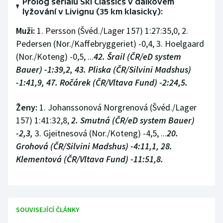
Prolog seriálu Ski Classics v dálkovém
Stolní tenis
lyžování v Livignu (35 km klasicky):
Muži:
1. Persson (Švéd./Lager 157) 1:27:35,0, 2.
Triatlon
Pedersen (Nor./Kaffebryggeriet) -0,4, 3. Hoelgaard
Veslování
(Nor./Koteng) -0,5, ...
42. Šrail (ČR/eD system
Bauer) -1:39,2, 43. Pliska (ČR/Silvini Madshus)
Vodní slalom
-1:41,9, 47. Ročárek (ČR/Vltava Fund) -2:24,5.
Volejbal
Ženy:
1. Johanssonová Norgrenová (Švéd./Lager
157) 1:41:32,8,
2. Smutná (ČR/eD system Bauer)
Ostatní
-2,3,
3. Gjeitnesová (Nor./Koteng) -4,5, ...
20.
Grohová (ČR/Silvini Madshus) -4:11,1, 28.
Klementová (ČR/Vltava Fund) -11:51,8.
SOUVISEJÍCÍ ČLÁNKY