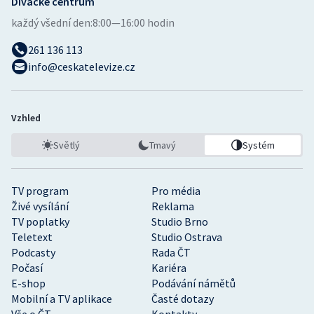
Divácké centrum
každý všední den:
8:00—16:00 hodin
261 136 113
info@ceskatelevize.cz
Vzhled
Světlý
Tmavý
Systém
TV program
Pro média
Živé vysílání
Reklama
TV poplatky
Studio Brno
Teletext
Studio Ostrava
Podcasty
Rada ČT
Počasí
Kariéra
E-shop
Podávání námětů
Mobilní a TV aplikace
Časté dotazy