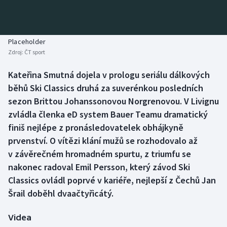
Baseball a softbal
Soutěže
Basketbal
Historické návraty
Placeholder
Zdroj:
ČT sport
Biatlon
Aplikace ČT sport
Kateřina Smutná dojela v prologu seriálu dálkových
Boby a skeleton
AZ kvíz
běhů Ski Classics druhá za suverénkou posledních
sezon Brittou Johanssonovou Norgrenovou. V Livignu
Box
zvládla členka eD system Bauer Teamu dramatický
finiš nejlépe z pronásledovatelek obhájkyně
Curling
prvenství. O vítězi klání mužů se rozhodovalo až
v závěrečném hromadném spurtu, z triumfu se
Dostihy
nakonec radoval Emil Persson, který závod Ski
Florbal
Classics ovládl poprvé v kariéře, nejlepší z Čechů Jan
Šrail doběhl dvaačtyřicátý.
Futsal
Videa
Golf