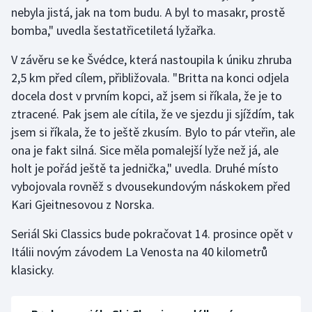
nebyla jistá, jak na tom budu. A byl to masakr, prostě
Olympijské hry
bomba," uvedla šestatřicetiletá lyžařka.
Parasport
V závěru se ke Švédce, která nastoupila k úniku zhruba
2,5 km před cílem, přibližovala. "Britta na konci odjela
Plavání
docela dost v prvním kopci, až jsem si říkala, že je to
ztracené. Pak jsem ale cítila, že ve sjezdu ji sjíždím, tak
Plážový volejbal
jsem si říkala, že to ještě zkusím. Bylo to pár vteřin, ale
ona je fakt silná. Sice měla pomalejší lyže než já, ale
Ragby
holt je pořád ještě ta jednička," uvedla. Druhé místo
vybojovala rovněž s dvousekundovým náskokem před
Rychlobruslení
Kari Gjeitnesovou z Norska.
Rychlostní kanoistika
Seriál Ski Classics bude pokračovat 14. prosince opět v
Itálii novým závodem La Venosta na 40 kilometrů
Short track
klasicky.
Sportovní střelba