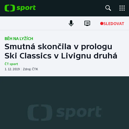
POPULÁRNÍ
SLEDOVAT
Fotbal
BĚH NA LYŽÍCH
Smutná skončila v prologu
Hokej
Ski Classics v Livignu druhá
Tenis
ČT sport
1. 12. 2019
|
Zdroj:
ČTK
Atletika
Cyklistika
DALŠÍ SPORTY
Americký fotbal
NEPŘEHLÉDNĚTE