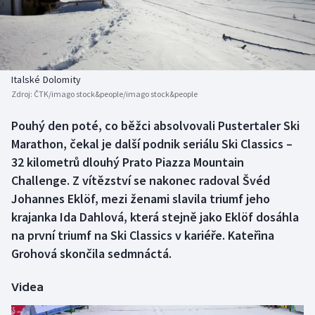
Baseball a softbal
Soutěže
Basketbal
Historické návraty
Biatlon
Aplikace ČT sport
Italské Dolomity
Zdroj:
ČTK/imago stock&people/imago stock&people
Boby a skeleton
AZ kvíz
Pouhý den poté, co běžci absolvovali Pustertaler Ski
Marathon, čekal je další podnik seriálu Ski Classics –
Box
32 kilometrů dlouhý Prato Piazza Mountain
Curling
Challenge. Z vítězství se nakonec radoval Švéd
Johannes Eklöf, mezi ženami slavila triumf jeho
Dostihy
krajanka Ida Dahlová, která stejně jako Eklöf dosáhla
na první triumf na Ski Classics v kariéře. Kateřina
Florbal
Grohová skončila sedmnáctá.
Futsal
Videa
Golf