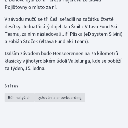
Pojišťovny o místo za ní.
Olympijské hry
V závodu mužů se tři Češi seřadili na začátku čtvrté
Parasport
desítky. Jednatřicátý dojel Jan Šrail z Vltava Fund Ski
Teamu, za ním následovali Jiří Pliska (eD system Silvini)
Plavání
a Fabián Štoček (Vltava Fund Ski Team).
Plážový volejbal
Dalším závodem bude Henseerennen na 75 kilometrů
klasicky v jihotyrolském údolí Vallelunga, kde se poběží
Ragby
za týden, 15. ledna.
Rychlobruslení
ŠTÍTKY
Rychlostní kanoistika
Běh na lyžích
Lyžování a snowboarding
Short track
Sportovní střelba