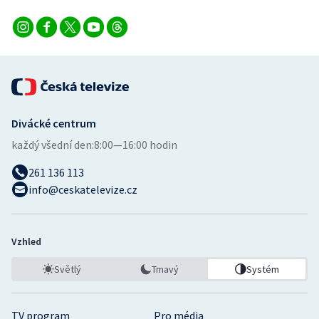
Divácké centrum
každý všední den:
8:00—16:00 hodin
261 136 113
info@ceskatelevize.cz
Vzhled
Světlý
Tmavý
Systém
TV program
Pro média