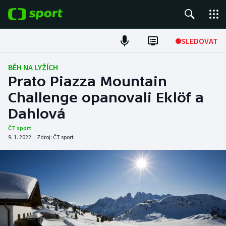
POPULÁRNÍ
SLEDOVAT
Fotbal
BĚH NA LYŽÍCH
Prato Piazza Mountain
Hokej
Challenge opanovali Eklöf a
Dahlová
Tenis
ČT sport
Atletika
9. 1. 2022
|
Zdroj:
ČT sport
Cyklistika
DALŠÍ SPORTY
Americký fotbal
NEPŘEHLÉDNĚTE