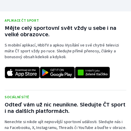
Stolní tenis
Triatlon
APLIKACE ČT SPORT
Mějte celý sportovní svět vždy u sebe i na
Veslování
velké obrazovce.
S mobilní aplikací, HbbTV a apkou iVysílání ve své chytré televizi
Vodní slalom
máte ČT sport vždy po ruce. Sledujte přímé přenosy, články a
bonusový obsah kdekoli a kdykoli.
Volejbal
Ostatní
SOCIÁLNÍ SÍTĚ
Odteď vám už nic neunikne. Sledujte ČT sport
i na dalších platformách.
Nenechte si nikde ujít nejnovější sportovní události. Sledujte nás i
na Facebooku, X, Instagramu, Threads či YouTube a buďte v obraze.