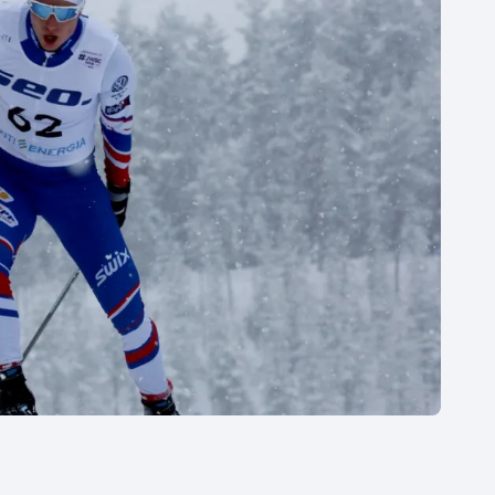
Moderní pětiboj
Triatlon
Motorsport
Veslování
Olympijské hry
Vodní slalom
Parasport
Volejbal
Plavání
Ostatní
Plážový volejbal