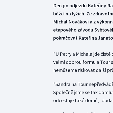
Den po odjezdu Kateřiny Razý
běžci na lyžích. Ze zdravot
Michal Novákovi a z výkonn
etapového závodu Světového
pokračovat Kateřina Janato
"U Petry a Michala jde čistě
velmi dobrou formu a Tour s
nemůžeme riskovat další prů
"Sandra na Tour nepředváděl
Společně jsme se tak domluvi
odcestuje také domů," dodal