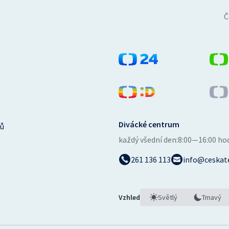
Č
Divácké centrum
ů
každý všední den:
8:00—16:00 ho
261 136 113
info@ceskate
Vzhled
Světlý
Tmavý