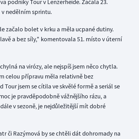
va podniky Tour v Lenzerheide. Začala 23.
 v nedělním sprintu.
le začalo bolet v krku a měla ucpané dutiny.
hlavě a bez síly," komentovala 51. místo v úterní
ylná na virózy, ale nejspíš jsem něco chytla.
m celou přípravu měla relativně bez
 Tour jsem se cítila ve skvělé formě a seriál se
emoc je pravděpodobně vážnějšího rázu, a
ále v sezoně, je nejdůležitější mít dobré
ratr či Razýmová by se chtěli dát dohromady na