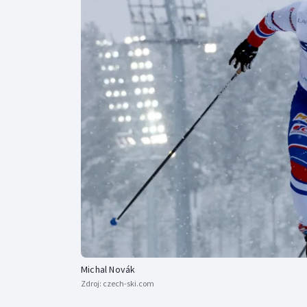
Curling
Dostihy
Florbal
Futsal
Golf
Gymnastika
Michal Novák
Zdroj:
czech-ski.com