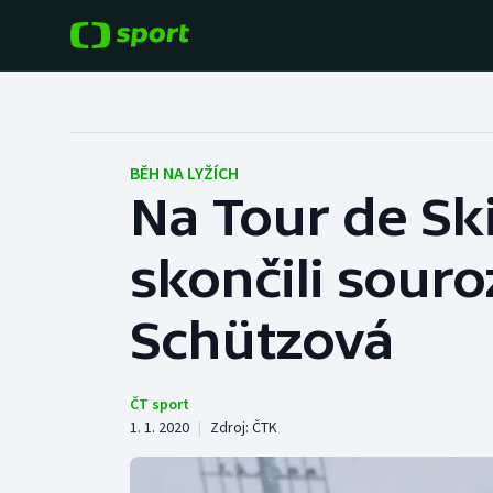
POPULÁRNÍ
DALŠÍ SPORTY
Fotbal
Americký fotbal
BĚH NA LYŽÍCH
Na Tour de Ski 
Hokej
Baseball a softbal
skončili sour
Tenis
Basketbal
Atletika
Schützová
Biatlon
Cyklistika
Boby a skeleton
ČT sport
1. 1. 2020
|
Zdroj:
ČTK
Box