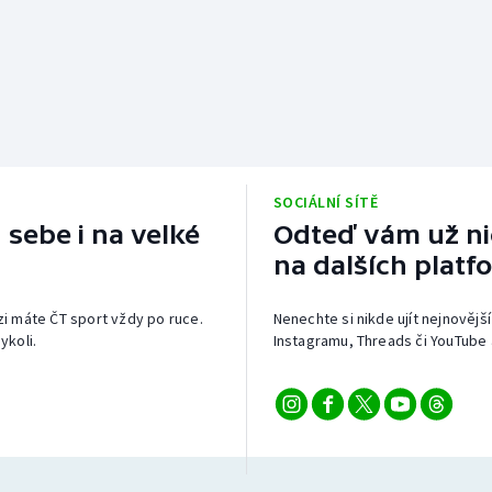
SOCIÁLNÍ SÍTĚ
 sebe i na velké
Odteď vám už nic
na dalších platf
izi máte ČT sport vždy po ruce.
Nenechte si nikde ujít nejnovější
ykoli.
Instagramu, Threads či YouTube 