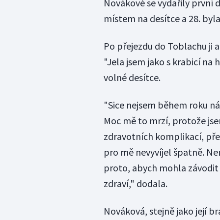
Novákové se vydařily první d
místem na desítce a 28. byla
Po přejezdu do Toblachu ji a
"Jela jsem jako s krabicí na 
volné desítce.
"Sice nejsem během roku nách
Moc mě to mrzí, protože jse
zdravotních komplikací, před
pro mě nevyvíjel špatně. N
proto, abych mohla závodit d
zdraví," dodala.
Nováková, stejně jako její b