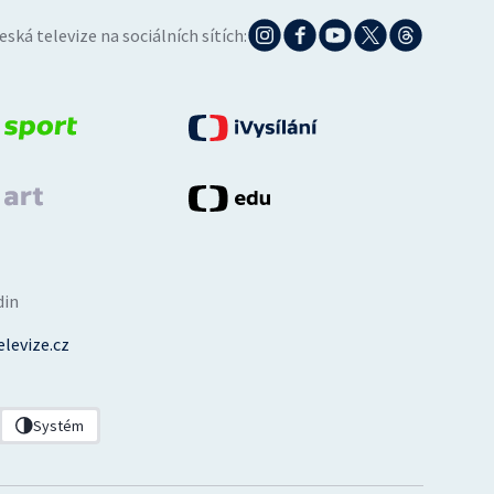
eská televize na sociálních sítích:
din
levize.cz
Systém