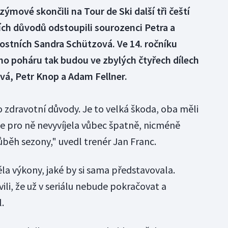
mové skončili na Tour de Ski další tři čeští
ních důvodů odstoupili sourozenci Petra a
ostních Sandra Schützová. Ve 14. ročníku
 poháru tak budou ve zbylých čtyřech dílech
vá, Petr Knop a Adam Fellner.
 o zdravotní důvody. Je to velká škoda, oba měli
e pro ně nevyvíjela vůbec špatně, nicméně
běh sezony," uvedl trenér Jan Franc.
a výkony, jaké by si sama představovala.
li, že už v seriálu nebude pokračovat a
.