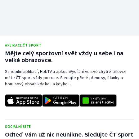
Stolní tenis
Triatlon
Veslování
APLIKACE ČT SPORT
Vodní slalom
Mějte celý sportovní svět vždy u sebe i na
velké obrazovce.
Volejbal
S mobilní aplikací, HbbTV a apkou iVysílání ve své chytré televizi
máte ČT sport vždy po ruce. Sledujte přímé přenosy, články a
Ostatní
bonusový obsah kdekoli a kdykoli.
SOCIÁLNÍ SÍTĚ
Odteď vám už nic neunikne. Sledujte ČT sport