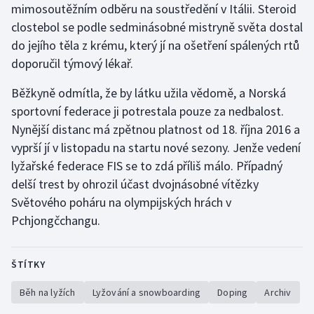
mimosoutěžním odběru na soustředění v Itálii. Steroid
Olympijské hry
clostebol se podle sedminásobné mistryně světa dostal
do jejího těla z krému, který jí na ošetření spálených rtů
Parasport
doporučil týmový lékař.
Plavání
Běžkyně odmítla, že by látku užila vědomě, a Norská
sportovní federace ji potrestala pouze za nedbalost.
Plážový volejbal
Nynější distanc má zpětnou platnost od 18. října 2016 a
vyprší jí v listopadu na startu nové sezony. Jenže vedení
Ragby
lyžařské federace FIS se to zdá příliš málo. Případný
delší trest by ohrozil účast dvojnásobné vítězky
Rychlobruslení
Světového poháru na olympijských hrách v
Pchjongčchangu.
Rychlostní kanoistika
Short track
ŠTÍTKY
Sportovní střelba
Běh na lyžích
Lyžování a snowboarding
Doping
Archiv