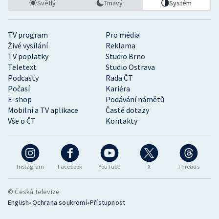
Světlý
Tmavý
Systém
TV program
Pro média
Živé vysílání
Reklama
TV poplatky
Studio Brno
Teletext
Studio Ostrava
Podcasty
Rada ČT
Počasí
Kariéra
E-shop
Podávání námětů
Mobilní a TV aplikace
Časté dotazy
Vše o ČT
Kontakty
Instagram
Facebook
YouTube
X
Threads
© Česká televize
•
•
English
Ochrana soukromí
Přístupnost