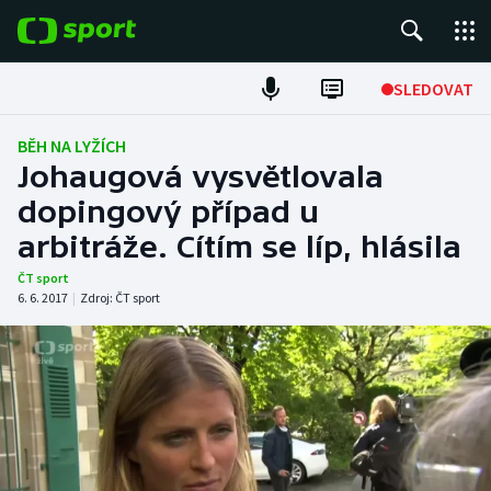
POPULÁRNÍ
SLEDOVAT
Fotbal
BĚH NA LYŽÍCH
Johaugová vysvětlovala
Hokej
dopingový případ u
arbitráže. Cítím se líp, hlásila
Tenis
ČT sport
Atletika
6. 6. 2017
|
Zdroj:
ČT sport
Cyklistika
DALŠÍ SPORTY
Americký fotbal
NEPŘEHLÉDNĚTE