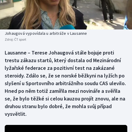
Baseball a softbal
Soutěže
Basketbal
Historické návraty
Biatlon
Aplikace ČT sport
Johaugová vypovídala u arbitráže v Lausanne
Zdroj:
ČT sport
Boby a skeleton
AZ kvíz
Lausanne – Terese Johaugová stále bojuje proti
trestu zákazu startů, který dostala od Mezinárodní
Box
lyžařské federace za pozitivní test na zakázané
Curling
steroidy. Zdálo se, že se norské běžkyni na lyžích po
slyšení u Sportovního arbitrážního soudu CAS ulevilo.
Dostihy
Hned po něm totiž zamířila mezi novináře a svěřila
se, že bylo těžké si celou kauzou projít znovu, ale na
Florbal
druhou stranu bylo dobré, že mohla svůj případ
vysvětlit.
Futsal
Golf