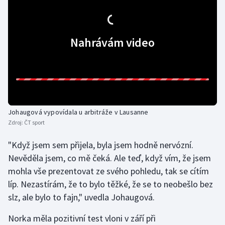
Gymnastika
Nahrávám video
Házená
Jezdectví
Judo
Johaugová vypovídala u arbitráže v Lausanne
Krasobruslení
Zdroj:
ČT sport
Lezení
"Když jsem sem přijela, byla jsem hodně nervózní.
Nevěděla jsem, co mě čeká. Ale teď, když vím, že jsem
Lyže a snowboard
mohla vše prezentovat ze svého pohledu, tak se cítím
líp. Nezastírám, že to bylo těžké, že se to neobešlo bez
Moderní pětiboj
slz, ale bylo to fajn," uvedla Johaugová.
Motorsport
Norka měla pozitivní test vloni v září při