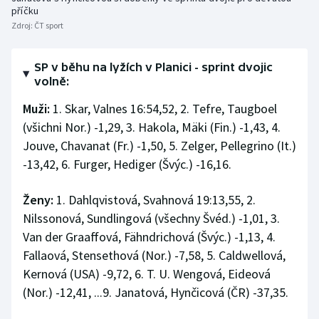
příčku
Olympijské hry
Zdroj:
ČT sport
Parasport
SP v běhu na lyžích v Planici - sprint dvojic
volně:
Plavání
Muži:
1. Skar, Valnes 16:54,52, 2. Tefre, Taugboel
Plážový volejbal
(všichni Nor.) -1,29, 3. Hakola, Mäki (Fin.) -1,43, 4.
Jouve, Chavanat (Fr.) -1,50, 5. Zelger, Pellegrino (It.)
Ragby
-13,42, 6. Furger, Hediger (Švýc.) -16,16.
Rychlobruslení
Ženy:
1. Dahlqvistová, Svahnová 19:13,55, 2.
Nilssonová, Sundlingová (všechny Švéd.) -1,01, 3.
Rychlostní kanoistika
Van der Graaffová, Fähndrichová (Švýc.) -1,13, 4.
Fallaová, Stensethová (Nor.) -7,58, 5. Caldwellová,
Short track
Kernová (USA) -9,72, 6. T. U. Wengová, Eideová
(Nor.) -12,41, ...9. Janatová, Hynčicová (ČR) -37,35.
Sportovní střelba