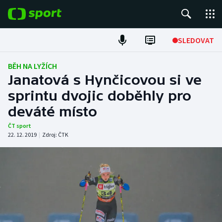
POPULÁRNÍ
SLEDOVAT
Fotbal
BĚH NA LYŽÍCH
Janatová s Hynčicovou si ve
Hokej
sprintu dvojic doběhly pro
deváté místo
Tenis
ČT sport
Atletika
22. 12. 2019
|
Zdroj:
ČTK
Cyklistika
DALŠÍ SPORTY
Americký fotbal
NEPŘEHLÉDNĚTE