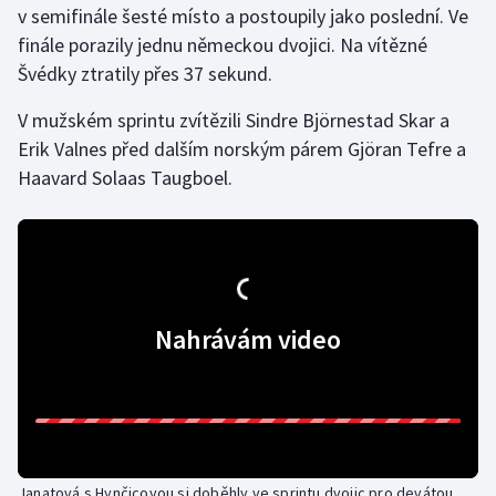
v semifinále šesté místo a postoupily jako poslední. Ve
finále porazily jednu německou dvojici. Na vítězné
Gymnastika
Švédky ztratily přes 37 sekund.
Házená
V mužském sprintu zvítězili Sindre Björnestad Skar a
Erik Valnes před dalším norským párem Gjöran Tefre a
Jezdectví
Haavard Solaas Taugboel.
Judo
Krasobruslení
Lezení
Nahrávám video
Lyže a snowboard
Moderní pětiboj
Motorsport
Janatová s Hynčicovou si doběhly ve sprintu dvojic pro devátou