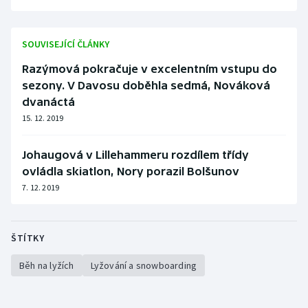
Stolní tenis
Triatlon
SOUVISEJÍCÍ ČLÁNKY
Razýmová pokračuje v excelentním vstupu do
Veslování
sezony. V Davosu doběhla sedmá, Nováková
dvanáctá
Vodní slalom
15. 12. 2019
Volejbal
Johaugová v Lillehammeru rozdílem třídy
ovládla skiatlon, Nory porazil Bolšunov
Ostatní
7. 12. 2019
ŠTÍTKY
Běh na lyžích
Lyžování a snowboarding