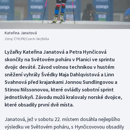
Baseball a softbal
Soutěže
Basketbal
Historické návraty
Biatlon
Aplikace ČT sport
Kateřina Janatová
Zdroj:
ČTK/PR/Czech-Ski/Bóša
Boby a skeleton
AZ kvíz
Lyžařky Kateřina Janatová a Petra Hynčicová
skončily na Světovém poháru v Planici ve sprintu
Box
dvojic deváté. Závod volnou technikou v hustém
Curling
sněžení vyhrály Švédky Maja Dahlqvistová a Linn
Svahnová před krajankami Jonnou Sundlingovou a
Dostihy
Stinou Nilssonovou, které ovládly sobotní sprint
jednotlivkyň. Závodu mužů kralovaly norské dvojice,
Florbal
které obsadily první dvě místa.
Futsal
Janatová, jež v sobotu 22. místem dosáhla nejlepšího
výsledku ve Světovém poháru, s Hynčicovovou obsadily
Golf