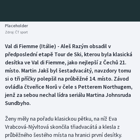
Baseball a softbal
Soutěže
Basketbal
Historické návraty
Placeholder
Zdroj:
ČT sport
Biatlon
Aplikace ČT sport
Val di Fiemme (Itálie) - Aleš Razým obsadil v
Boby a skeleton
AZ kvíz
předposlední etapě Tour de Ski, kterou byla klasická
desítka ve Val di Fiemme, jako nejlepší z Čechů 21.
Box
místo. Martin Jakš byl šestadvacátý, navzdory tomu
si o tři příčky polepšil na průběžné 14. místo. Závod
Curling
ovládla čtveřice Norů v čele s Petterem Northugem,
jenž za sebou nechal lídra seriálu Martina Johnsruda
Dostihy
Sundbyho.
Florbal
Ženy měly na pořadu klasickou pětku, na níž Eva
Futsal
Vrabcová-Nývltová skončila třiadvacátá a klesla z
průběžného šestého místa na hranici první desítky.
Golf