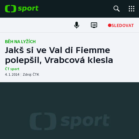
POPULÁRNÍ
SLEDOVAT
Fotbal
BĚH NA LYŽÍCH
Jakš si ve Val di Fiemme
Hokej
polepšil, Vrabcová klesla
Tenis
ČT sport
4. 1. 2014
|
Zdroj:
ČTK
Atletika
Cyklistika
DALŠÍ SPORTY
Americký fotbal
NEPŘEHLÉDNĚTE