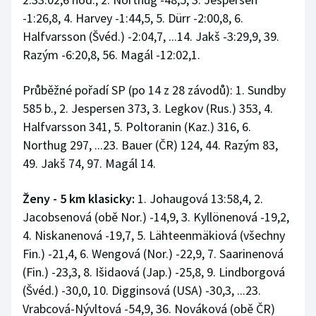
Stolní tenis
-1:26,8, 4. Harvey -1:44,5, 5. Dürr -2:00,8, 6.
Halfvarsson (Švéd.) -2:04,7, ...14. Jakš -3:29,9, 39.
Triatlon
Razým -6:20,8, 56. Magál -12:02,1.
Veslování
Průběžné pořadí SP (po 14 z 28 závodů): 1. Sundby
585 b., 2. Jespersen 373, 3. Legkov (Rus.) 353, 4.
Vodní slalom
Halfvarsson 341, 5. Poltoranin (Kaz.) 316, 6.
Northug 297, ...23. Bauer (ČR) 124, 44. Razým 83,
Volejbal
49. Jakš 74, 97. Magál 14.
Ostatní
Ženy - 5 km klasicky:
1. Johaugová 13:58,4, 2.
Jacobsenová (obě Nor.) -14,9, 3. Kyllönenová -19,2,
4. Niskanenová -19,7, 5. Lähteenmäkiová (všechny
Fin.) -21,4, 6. Wengová (Nor.) -22,9, 7. Saarinenová
(Fin.) -23,3, 8. Išidaová (Jap.) -25,8, 9. Lindborgová
(Švéd.) -30,0, 10. Digginsová (USA) -30,3, ...23.
Vrabcová-Nývltová -54,9, 36. Nováková (obě ČR)