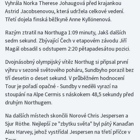
Vyhrála Norka Therese Johaugová před krajankou
Astrid Jacobsenovou, která udržela celkové vedení.
Gymnastika
Třetí dojela finská běžkyně Anne Kyllönenová.
Házená
Razým ztratil na Northuga 1:09 minuty, Jakš dalších
sedm sekund. Zbývající Čech v etapovém závodu Jiří
Jezdectví
Magál obsadil s odstupem 2:20 pětapadesátou pozici.
Judo
Dvojnásobný olympijský vítěz Northug si připsal první
výhru v sezoně světového poháru, Sundbyho porazil bez
Krasobruslení
tří desetin o deset sekund. V průběžném hodnocení
Tour je pořadí opačné - Sundby v neděli vyrazí na
Lezení
stoupání na Alpe Cermis s náskokem 48,5 sekundy před
druhým Northugem.
Lyže a snowboard
Na dalších místech skončili Norové Chris Jespersen a
Moderní pětiboj
Sjur Röthe. Nejlepší ze "zbytku světa" byl pátý Kanaďan
Alex Harvey, jehož vystřídal Jespersen na třetí příčce v
Motorsport
Tour.