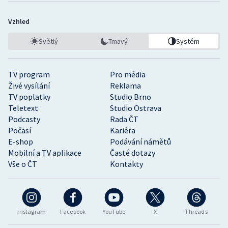
Vzhled
Světlý
Tmavý
Systém
TV program
Pro média
Živé vysílání
Reklama
TV poplatky
Studio Brno
Teletext
Studio Ostrava
Podcasty
Rada ČT
Počasí
Kariéra
E-shop
Podávání námětů
Mobilní a TV aplikace
Časté dotazy
Vše o ČT
Kontakty
Instagram
Facebook
YouTube
X
Threads