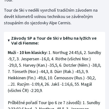
Olympijské hry
Tour de Ski v neděli vyvrcholí tradičním závodem na
devět kilometrů volnou technikou se závěrečným
Parasport
stoupáním do sjezdovky Alpe Cermis.
Plavání
Závody SP a Tour de Ski v běhu na lyžích ve
Plážový volejbal
Val di Fiemme:
Muži - 10 km klasicky:
1. Northug 24:45,6, 2. Sundby
Ragby
-9,7, 3. Jespersen -16,0, 4. Röthe (všichni Nor.)
-29,0, 5. Harvey (Kan.) -35,5, 6. Dotzler (Něm.) -38,0,
Rychlobruslení
7. Tönseth (Nor.) -44,3, 8. Dürr (Rak.) -45,3, 9.
Heikkinen (Fin.) -49,6, 10. Černousov (Rus.) -50,2,
Rychlostní kanoistika
...21. Razým -1:09,4, 26. Jakš -1:16,6, 55. Magál
Short track
(všichni ČR) -2:20,9.
Sportovní střelba
Průběžné pořadí Tour (po 6 ze 7 závodů): 1. Sundby
2:33:02,6 hod., 2. Northug -48,5, 3. Jespersen