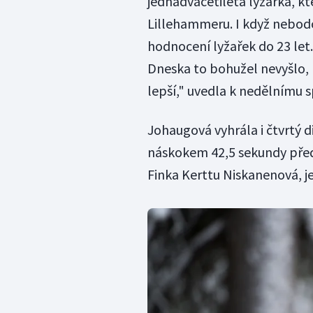
jednadvacetiletá lyžařka, k
Lillehammeru. I když nebod
hodnocení lyžařek do 23 let. 
Dneska to bohužel nevyšlo, n
lepší," uvedla k nedělnímu s
Johaugová vyhrála i čtvrtý d
náskokem 42,5 sekundy před 
Finka Kerttu Niskanenová, j