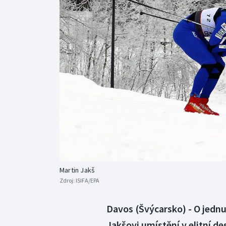
Curling
Dostihy
Florbal
Futsal
Golf
Gymnastika
Martin Jakš
Zdroj:
ISIFA/EPA
Davos (Švýcarsko) - O jednu
Jakšovi umístění v elitní d