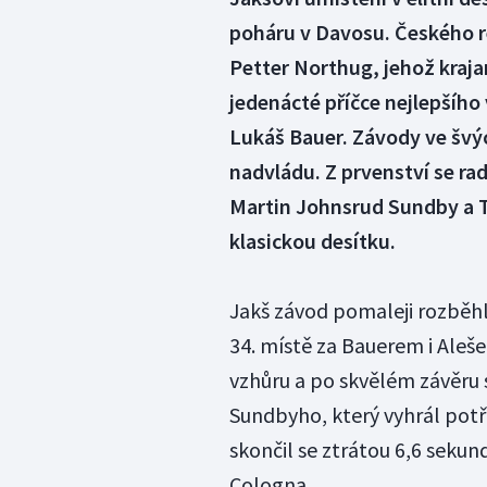
poháru v Davosu. Českého r
Petter Northug, jehož kraja
jedenácté příčce nejlepšího
Lukáš Bauer. Závody ve švý
nadvládu. Z prvenství se ra
Martin Johnsrud Sundby a T
klasickou desítku.
Jakš závod pomaleji rozběhl
34. místě za Bauerem i Ale
vzhůru a po skvělém závěru
Sundbyho, který vyhrál potře
skončil se ztrátou 6,6 sekun
Cologna.