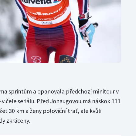
a sprintům a opanovala předchozí minitour v
 v čele seriálu. Před Johaugovou má náskok 111
t 30 km a ženy poloviční trať, ale kvůli
dy zkráceny.