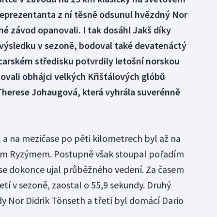
eprezentanta z ní těsně odsunul hvězdný Nor
né závod opanovali. I tak dosáhl Jakš díky
 výsledku v sezoně, bodoval také devatenáctý
carském středisku potvrdily letošní norskou
dovali obhájci velkých Křišťálových glóbů
herese Johaugová, která vyhrála suverénně
 a na mezičase po pěti kilometrech byl až na
šem Ryzýmem. Postupně však stoupal pořadím
 se dokonce ujal průběžného vedení. Za časem
tí v sezoně, zaostal o 55,9 sekundy. Druhý
dy Nor Didrik Tönseth a třetí byl domácí Dario