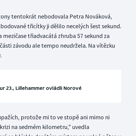
zony tentokrát nebodovala Petra Nováková,
bodované třicítky ji dělilo necelých šest sekund.
na mezičase třiadvacátá zhruba 57 sekund za
části závodu ale tempo neudržela. Na vítězku
.
r 23., Lillehammer ovládli Norové
upažích, protože mi to ve stopě ani mimo ni
 krizi na sedmém kilometru," uvedla