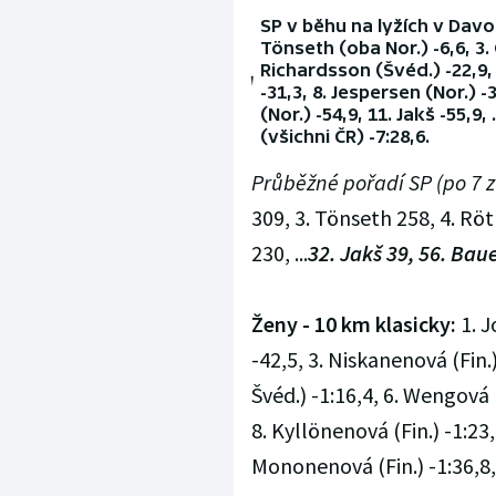
SP v běhu na lyžích v Davos
Tönseth (oba Nor.) -6,6, 3. 
Richardsson (Švéd.) -22,9, 
-31,3, 8. Jespersen (Nor.) -
(Nor.) -54,9, 11. Jakš -55,9, 
(všichni ČR) -7:28,6.
Průběžné pořadí SP (po 7 z
309, 3. Tönseth 258, 4. Röt
230, ...
32. Jakš 39, 56. Bau
Ženy - 10 km klasicky:
1. J
-42,5, 3. Niskanenová (Fin.
Švéd.) -1:16,4, 6. Wengová 
8. Kyllönenová (Fin.) -1:23,
Mononenová (Fin.) -1:36,8