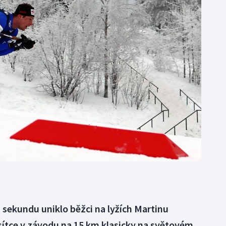
Moderní pětiboj
Triatlon
Motorsport
Veslování
Olympijské hry
Vodní slalom
Parasport
Volejbal
Plavání
Ostatní
Plážový volejbal
 sekundu uniklo běžci na lyžích Martinu
esítce v závodu na 15 km klasicky na světovém