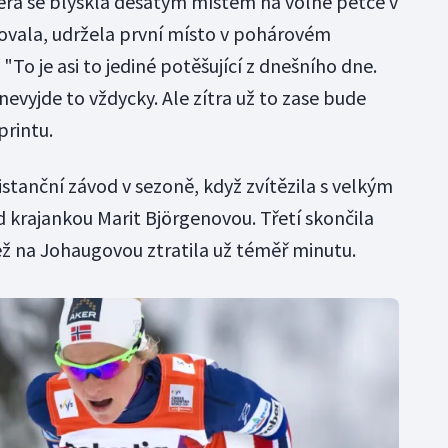
terá se blýskla desátým místem na volné pětce v
ovala, udržela první místo v pohárovém
"To je asi to jediné potěšující z dnešního dne.
evyjde to vždycky. Ale zítra už to zase bude
printu.
istanční závod v sezoně, když zvítězila s velkým
krajankou Marit Björgenovou. Třetí skončila
ež na Johaugovou ztratila už téměř minutu.