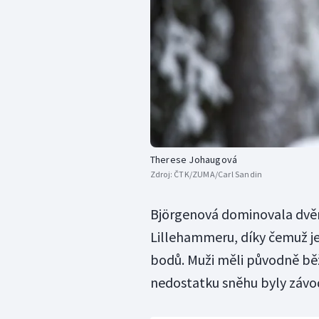
Therese Johaugová
Zdroj:
ČTK/ZUMA/Carl Sandin
Björgenová dominovala dvěm
Lillehammeru, díky čemuž je
bodů. Muži měli původně běže
nedostatku sněhu byly závo