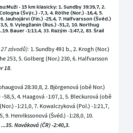
u:Muži - 15 km klasicky: 1. Sundby 39:39,7, 2.
Cologna (Švýc.) -7,3, 4. Röthe (Nor.) -16,4, 5.
6. Jauhojärvi (Fin.) -25,4, 7. Halfvarsson (Švéd.)
33,5, 9. Vylegžanin (Rus.) -51,2, 10. Northug
...19. Bauer -1:13,4, 33. Razým -1:47,2, 83. Šrail
 27 závodů):
1. Sundby 491 b., 2. Krogh (Nor.)
he 253, 5. Golberg (Nor.) 230, 6. Halfvarsson
er 18
.
ohaugová 28:30,8, 2. Björgenová (obě Nor.)
) -58,5, 4. Haagová -1:07,1, 5. Bleckurová (obě
(Nor.) -1:21,0, 7. Kowalczyková (Pol.) -1:21,7,
5, 9. Henrikssonová (Švéd.) -1:28,0, 10.
,
...35. Nováková (ČR) -2:40,3.