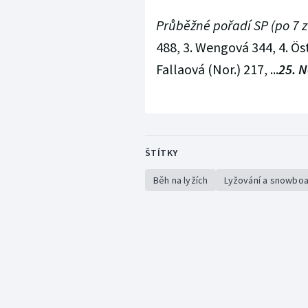
Průběžné pořadí SP (po 7 z
488, 3. Wengová 344, 4. Öst
Fallaová (Nor.) 217, ...
25. N
ŠTÍTKY
Běh na lyžích
Lyžování a snowboa