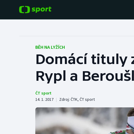
POPULÁRNÍ
DALŠÍ SPORTY
Fotbal
Americký fotbal
BĚH NA LYŽÍCH
Domácí tituly 
Hokej
Baseball a softbal
Rypl a Berouš
Tenis
Basketbal
Atletika
Biatlon
ČT sport
14. 1. 2017
|
Zdroj:
ČTK
,
ČT sport
Cyklistika
Boby a skeleton
Box