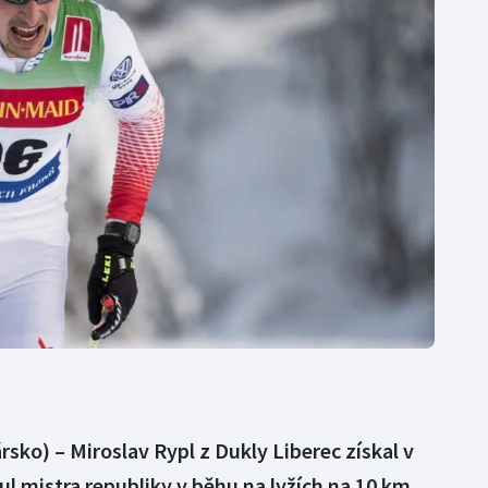
Moderní pětiboj
Triatlon
Motorsport
Veslování
Olympijské hry
Vodní slalom
Parasport
Volejbal
Plavání
Ostatní
Plážový volejbal
ko) – Miroslav Rypl z Dukly Liberec získal v
 mistra republiky v běhu na lyžích na 10 km