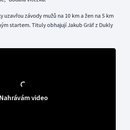
iky uzavřou závody mužů na 10 km a žen na 5 km
m startem. Tituly obhajují Jakub Gräf z Dukly
Nahrávám video