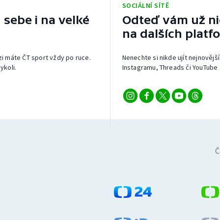
SOCIÁLNÍ SÍTĚ
 sebe i na velké
Odteď vám už nic
na dalších platf
izi máte ČT sport vždy po ruce.
Nenechte si nikde ujít nejnovější
ykoli.
Instagramu, Threads či YouTube 
Č