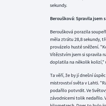
sekundy.
Beroušková: Spravila jsem s
Beroušková porazila soupeř
měla ztrátu 28,8 sekundy, t
provázelo husté sněžení. "K
Vítězstvím jsem si spravila 
doplatila na několik kolizí,
Ta věří, že by jí dnešní ús
mistrovství světa v Lahti. "R
podařilo potvrdit. Ve Světov
závodnicemi tolik nedařilo. 
kilometrech. Dnes to bylo ji