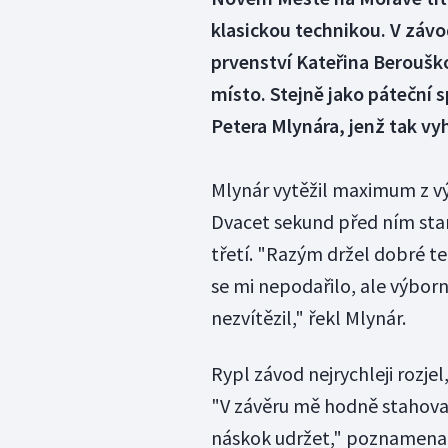
klasickou technikou. V závod
prvenství Kateřina Berouškov
místo. Stejně jako páteční s
Petera Mlynára, jenž tak vyhr
Mlynár vytěžil maximum z vý
Dvacet sekund před ním star
třetí. "Razým držel dobré te
se mi nepodařilo, ale výbor
nezvítězil," řekl Mlynár.
Rypl závod nejrychleji rozje
"V závěru mě hodně stahoval
náskok udržet," poznamenal 