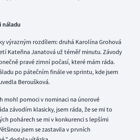
i náladu
ky výrazným rozdílem: druhá Karolína Grohová
řetí Kateřina Janatová už téměř minutu. Závody
onečně pravé zimní počasí, které mám ráda.
náladu po pátečním finále ve sprintu, kde jsem
" uvedla Beroušková.
pěch mohl pomoci v nominaci na únorové
áda závodím klasicky, jsem ráda, že se mi to
ých pohárech se mi v konkurenci s lepšími
Většinou jsem se zastavila v prvních
né," dodala vítězka.