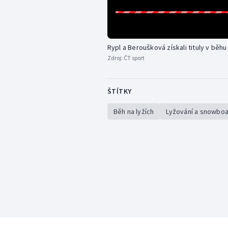
Rypl a Beroušková získali tituly v běhu 
Zdroj:
ČT sport
ŠTÍTKY
Běh na lyžích
Lyžování a snowboa