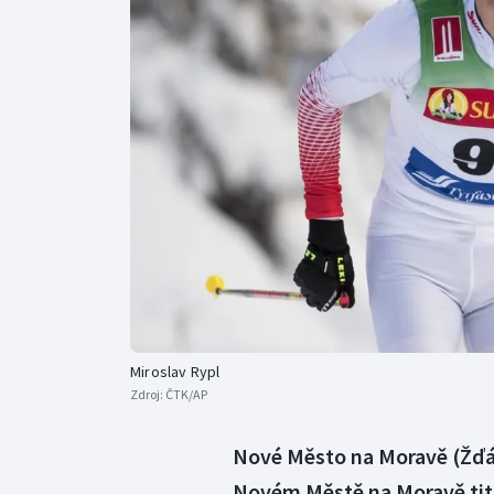
Curling
Dostihy
Florbal
Futsal
Golf
Gymnastika
Miroslav Rypl
Zdroj:
ČTK/AP
Nové Město na Moravě (Žďárs
Novém Městě na Moravě titul