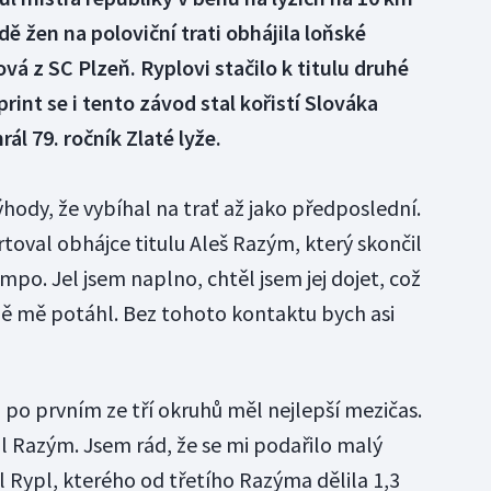
ě žen na poloviční trati obhájila loňské
á z SC Plzeň. Ryplovi stačilo k titulu druhé
print se i tento závod stal kořistí Slováka
ál 79. ročník Zlaté lyže.
hody, že vybíhal na trať až jako předposlední.
toval obhájce titulu Aleš Razým, který skončil
mpo. Jel jsem naplno, chtěl jsem jej dojet, což
ně mě potáhl. Bez tohoto kontaktu bych asi
l, po prvním ze tří okruhů měl nejlepší mezičas.
 Razým. Jsem rád, že se mi podařilo malý
Rypl, kterého od třetího Razýma dělila 1,3