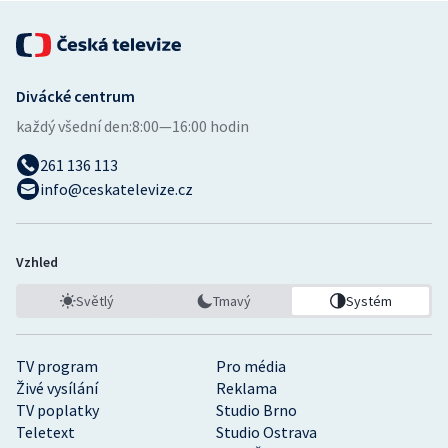
Divácké centrum
každý všední den:
8:00—16:00 hodin
261 136 113
info@ceskatelevize.cz
Vzhled
Světlý
Tmavý
Systém
TV program
Pro média
Živé vysílání
Reklama
TV poplatky
Studio Brno
Teletext
Studio Ostrava