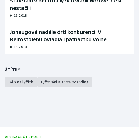
Štafetám v běhu na lyžích vládli Norové, Češi
nestačili
9. 12. 2018
Johaugová nadále drtí konkurenci. V
Beitostölenu ovládla i patnáctku volně
8. 12. 2018
ŠTÍTKY
Běh na lyžích
Lyžování a snowboarding
APLIKACE ČT SPORT