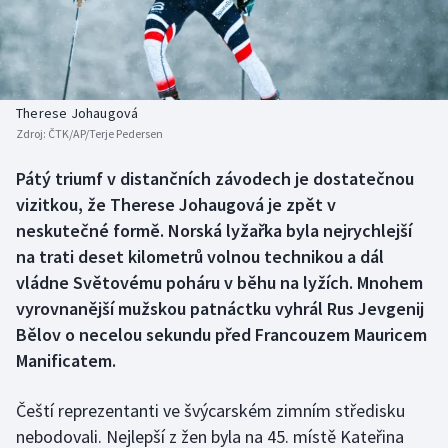
Baseball a softbal
Soutěže
Basketbal
Historické návraty
Biatlon
Aplikace ČT sport
Therese Johaugová
Zdroj:
ČTK/AP/Terje Pedersen
Boby a skeleton
AZ kvíz
Pátý triumf v distančních závodech je dostatečnou
vizitkou, že Therese Johaugová je zpět v
Box
neskutečné formě. Norská lyžařka byla nejrychlejší
Curling
na trati deset kilometrů volnou technikou a dál
vládne Světovému poháru v běhu na lyžích. Mnohem
Dostihy
vyrovnanější mužskou patnáctku vyhrál Rus Jevgenij
Bělov o necelou sekundu před Francouzem Mauricem
Florbal
Manificatem.
Futsal
Čeští reprezentanti ve švýcarském zimním středisku
nebodovali. Nejlepší z žen byla na 45. místě Kateřina
Golf