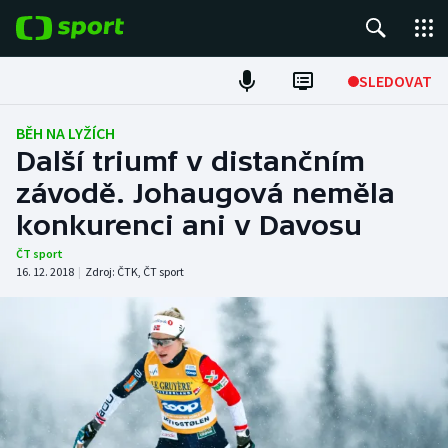
POPULÁRNÍ
SLEDOVAT
Fotbal
BĚH NA LYŽÍCH
Další triumf v distančním
Hokej
závodě. Johaugová neměla
konkurenci ani v Davosu
Tenis
ČT sport
Atletika
16. 12. 2018
|
Zdroj:
ČTK
,
ČT sport
Cyklistika
DALŠÍ SPORTY
Americký fotbal
NEPŘEHLÉDNĚTE