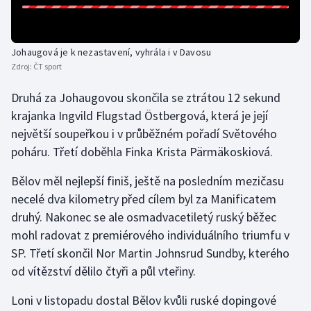
Olympijské hry
Johaugová je k nezastavení, vyhrála i v Davosu
Parasport
Zdroj:
ČT sport
Plavání
Druhá za Johaugovou skončila se ztrátou 12 sekund
krajanka Ingvild Flugstad Östbergová, která je její
Plážový volejbal
největší soupeřkou i v průběžném pořadí Světového
poháru. Třetí doběhla Finka Krista Pärmäkoskiová.
Ragby
Bělov měl nejlepší finiš, ještě na posledním mezičasu
Rychlobruslení
necelé dva kilometry před cílem byl za Manificatem
druhý. Nakonec se ale osmadvacetiletý ruský běžec
Rychlostní kanoistika
mohl radovat z premiérového individuálního triumfu v
SP. Třetí skončil Nor Martin Johnsrud Sundby, kterého
Short track
od vítězství dělilo čtyři a půl vteřiny.
Sportovní střelba
Loni v listopadu dostal Bělov kvůli ruské dopingové