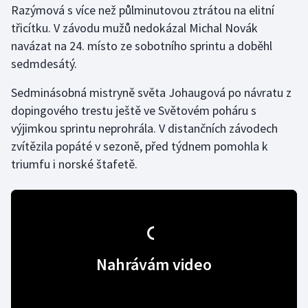
Razýmová s více než půlminutovou ztrátou na elitní
třicítku. V závodu mužů nedokázal Michal Novák
Gymnastika
navázat na 24. místo ze sobotního sprintu a doběhl
sedmdesátý.
Házená
Sedminásobná mistryně světa Johaugová po návratu z
Jezdectví
dopingového trestu ještě ve Světovém poháru s
výjimkou sprintu neprohrála. V distančních závodech
Judo
zvítězila popáté v sezoně, před týdnem pomohla k
triumfu i norské štafetě.
Krasobruslení
Lezení
Lyže a snowboard
Nahrávám video
Moderní pětiboj
Motorsport