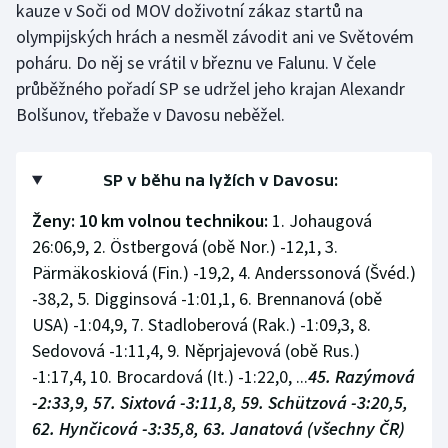
kauze v Soči od MOV doživotní zákaz startů na
Stolní tenis
olympijských hrách a nesměl závodit ani ve Světovém
poháru. Do něj se vrátil v březnu ve Falunu. V čele
Triatlon
průběžného pořadí SP se udržel jeho krajan Alexandr
Veslování
Bolšunov, třebaže v Davosu neběžel.
Vodní slalom
SP v běhu na lyžích v Davosu:
Volejbal
Ženy:
10 km volnou technikou:
1. Johaugová
26:06,9, 2. Östbergová (obě Nor.) -12,1, 3.
Ostatní
Pärmäkoskiová (Fin.) -19,2, 4. Anderssonová (Švéd.)
-38,2, 5. Digginsová -1:01,1, 6. Brennanová (obě
USA) -1:04,9, 7. Stadloberová (Rak.) -1:09,3, 8.
Sedovová -1:11,4, 9. Něprjajevová (obě Rus.)
-1:17,4, 10. Brocardová (It.) -1:22,0, ...
45. Razýmová
-2:33,9, 57. Sixtová -3:11,8, 59. Schützová -3:20,5,
62. Hynčicová -3:35,8, 63. Janatová (všechny ČR)