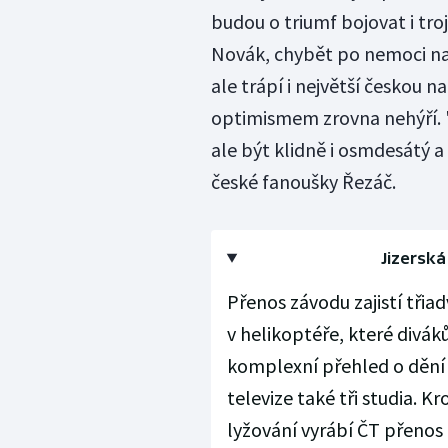
budou o triumf bojovat i tro
Novák, chybět po nemoci na
ale trápí i největší českou 
optimismem zrovna nehýří. "
ale být klidně i osmdesátý 
české fanoušky Řezáč.
Jizerská
Přenos závodu zajistí tři
v helikoptéře, které div
komplexní přehled o dění 
televize také tři studia.
lyžování vyrábí ČT přenos i