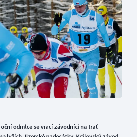
Moderní pětiboj
Triatlon
Motorsport
Veslování
Olympijské hry
Vodní slalom
Parasport
Volejbal
Plavání
Ostatní
Plážový volejbal
oční odmlce se vrací závodníci na trať
na lyžích Jizerské padesátky. Královský závod