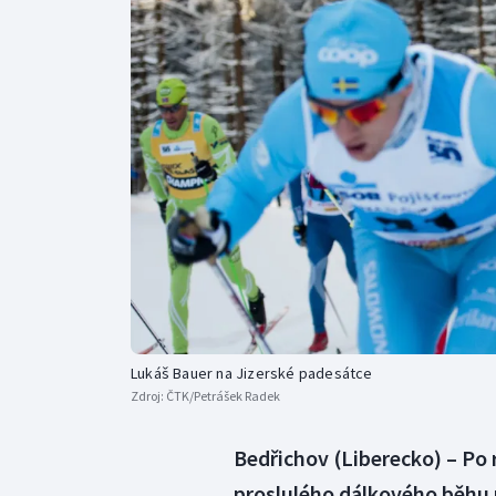
Curling
Dostihy
Florbal
Futsal
Golf
Gymnastika
Lukáš Bauer na Jizerské padesátce
Zdroj:
ČTK/Petrášek Radek
Bedřichov (Liberecko) – Po r
proslulého dálkového běhu 