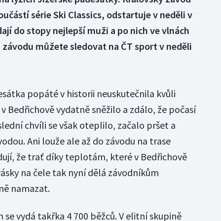
oučástí série Ski Classics, odstartuje v neděli v
dají do stopy nejlepší muži a po nich ve vlnách
s závodu můžete sledovat na ČT sport v neděli
esátka popáté v historii neuskutečnila kvůli
v Bedřichově vydatně sněžilo a zdálo, že počasí
ední chvíli se však oteplilo, začalo pršet a
vodou. Ani louže ale až do závodu na trase
ují, že trať díky teplotám, které v Bedřichově
rásky na čele tak nyní dělá závodníkům
vně namazat.
se vydá takřka 4 700 běžců. V elitní skupině