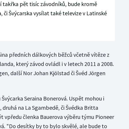
ví takřka pět tisíc závodníků, bude kromě
či Švýcarska vysílat také televize v Latinské
šina předních dálkových běžců včetně vítěze z
nda, který závod ovládl i v letech 2011 a 2008.
gen, další Nor Johan Kjölstad či Švéd Jörgen
ou Švýcarka Seraina Bonerová. Uspět mohou i
 druhá na La Sgambedě, či Švédka Britta
ýt vpředu členka Bauerova výběru týmu Pioneer
. "Do desítky by to bylo skvělé, ale bude to