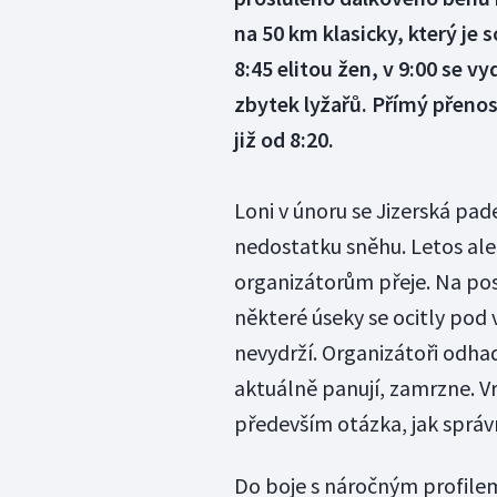
na 50 km klasicky, který je s
8:45 elitou žen, v 9:00 se vy
zbytek lyžařů. Přímý přeno
již od 8:20.
Loni v únoru se Jizerská pad
nedostatku sněhu. Letos ale 
organizátorům přeje. Na posl
některé úseky se ocitly pod 
nevydrží. Organizátoři odhad
aktuálně panují, zamrzne. V
především otázka, jak sprá
Do boje s náročným profilem 