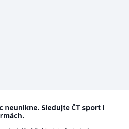
 neunikne. Sledujte ČT sport i
ormách.