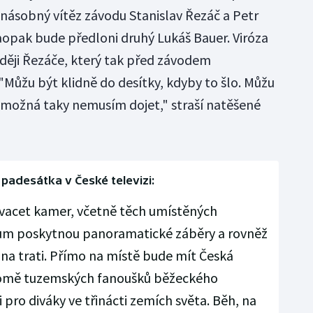
jnásobný vítěz závodu Stanislav Řezáč a Petr
opak bude předloni druhý Lukáš Bauer. Viróza
naději Řezáče, který tak před závodem
Můžu být klidně do desítky, kdyby to šlo. Můžu
a možná taky nemusím dojet," straší natěšené
 padesátka v České televizi:
advacet kamer, včetně těch umístěných
ákům poskytnou panoramatické záběry a rovněž
na trati. Přímo na místě bude mít Česká
 Kromě tuzemských fanoušků běžeckého
 pro diváky ve třinácti zemích světa. Běh, na