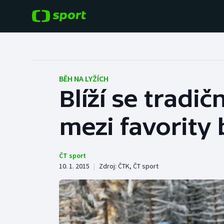
POPULÁRNÍ
DALŠÍ SPORTY
Fotbal
Americký fotbal
BĚH NA LYŽÍCH
Blíží se tradi
Hokej
Baseball a softbal
mezi favority 
Tenis
Basketbal
Atletika
Biatlon
ČT sport
10. 1. 2015
|
Zdroj:
ČTK
,
ČT sport
Cyklistika
Boby a skeleton
Box