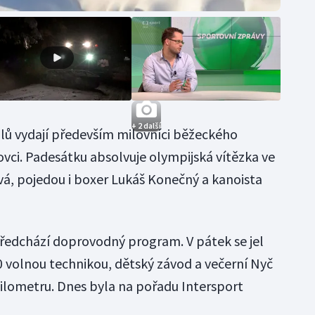
+ 2 další
álů vydají především milovníci běžeckého
ovci. Padesátku absolvuje olympijská vítězka ve
á, pojedou i boxer Lukáš Konečný a kanoista
ředchází doprovodný program. V pátek se jel
 volnou technikou, dětský závod a večerní Nyč
kilometru. Dnes byla na pořadu Intersport