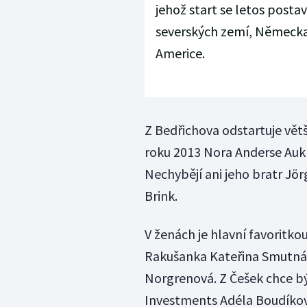
jehož start se letos posta
severských zemí, Německa, 
Americe.
Z Bedřichova odstartuje vět
roku 2013 Nora Anderse Aukla
Nechybějí ani jeho bratr Jör
Brink.
V ženách je hlavní favoritk
Rakušanka Kateřina Smutná,
Norgrenová. Z Češek chce b
Investments Adéla Boudíková