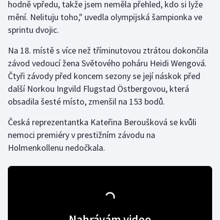
hodně vpředu, takže jsem neměla přehled, kdo si lyže
Olympijské hry
mění. Nelituju toho," uvedla olympijská šampionka ve
sprintu dvojic.
Parasport
Na 18. místě s více než tříminutovou ztrátou dokončila
Plavání
závod vedoucí žena Světového poháru Heidi Wengová.
Čtyři závody před koncem sezony se její náskok před
Plážový volejbal
další Norkou Ingvild Flugstad Östbergovou, která
obsadila šesté místo, zmenšil na 153 bodů.
Ragby
Česká reprezentantka Kateřina Beroušková se kvůli
Rychlobruslení
nemoci premiéry v prestižním závodu na
Holmenkollenu nedočkala.
Rychlostní kanoistika
Short track
Sportovní střelba
Nahrávám video