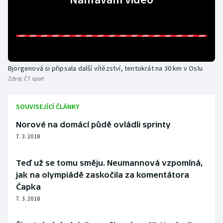
Stolní tenis
Triatlon
Veslování
Björgenová si připsala další vítězství, tentokrát na 30 km v Oslu
Vodní slalom
Zdroj:
ČT sport
Volejbal
SOUVISEJÍCÍ ČLÁNKY
Norové na domácí půdě ovládli sprinty
Ostatní
7. 3. 2018
Teď už se tomu směju. Neumannová vzpomíná,
jak na olympiádě zaskočila za komentátora
Čapka
7. 3. 2018