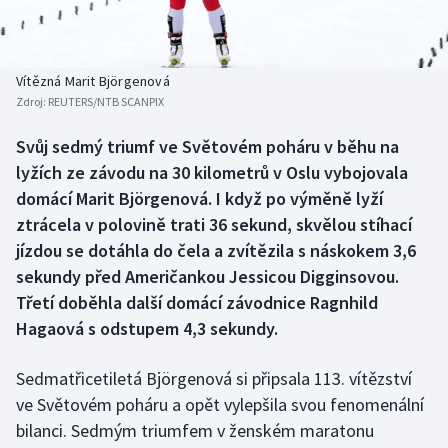
Baseball a softbal
Soutěže
Basketbal
Historické návraty
Vítězná Marit Björgenová
Zdroj:
REUTERS/NTB SCANPIX
Biatlon
Aplikace ČT sport
Svůj sedmý triumf ve Světovém poháru v běhu na
Boby a skeleton
AZ kvíz
lyžích ze závodu na 30 kilometrů v Oslu vybojovala
domácí Marit Björgenová. I když po výměně lyží
Box
ztrácela v polovině trati 36 sekund, skvělou stíhací
jízdou se dotáhla do čela a zvítězila s náskokem 3,6
Curling
sekundy před Američankou Jessicou Digginsovou.
Třetí doběhla další domácí závodnice Ragnhild
Dostihy
Hagaová s odstupem 4,3 sekundy.
Florbal
Sedmatřicetiletá Björgenová si připsala 113. vítězství
Futsal
ve Světovém poháru a opět vylepšila svou fenomenální
bilanci. Sedmým triumfem v ženském maratonu
Golf