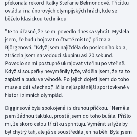
překonala rekord Italky Stefanie Belmondové. Třicítku
ovládla i na únorových olympijských hrách, kde se
Gymnastika
běželo klasickou technikou.
Házená
"Je to úžasné, že se mi povedlo dneska vyhrát. Myslela
jsem, že budu bojovat o čtvrté místo," přiznala
Jezdectví
Björgenová. "Když jsem najížděla do posledního kola,
ztrácela jsem na vedoucí skupinu asi 20 sekund.
Judo
Povedlo se mi postupně ukrajovat vteřinu po vteřině.
Když si soupeřky nevyměnily lyže, věděla jsem, že za to
Krasobruslení
zaplatí a budu ve výhodě. Po jejich dojetí jsem do toho
musela dát všechno," líčila nejúspěšnější sportovkyně v
Lezení
historii zimních olympiád.
Lyže a snowboard
Digginsová byla spokojená i s druhou příčkou. "Neměla
jsem žádnou taktiku, prostě jsem do toho bušila. Přišlo
Moderní pětiboj
mi, že skoro celou třicítku sprintuju. Vyměnit si lyže by
byl chytrý tah, ale já se soustředila jen na běh. Byla jsem
Motorsport