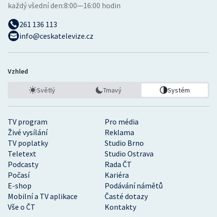
každý všední den:
8:00—16:00 hodin
261 136 113
info@ceskatelevize.cz
Vzhled
Světlý
Tmavý
Systém
TV program
Pro média
Živé vysílání
Reklama
TV poplatky
Studio Brno
Teletext
Studio Ostrava
Podcasty
Rada ČT
Počasí
Kariéra
E-shop
Podávání námětů
Mobilní a TV aplikace
Časté dotazy
Vše o ČT
Kontakty