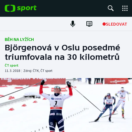
POPULÁRNÍ
SLEDOVAT
Fotbal
BĚH NA LYŽÍCH
Björgenová v Oslu posedmé
Hokej
triumfovala na 30 kilometrů
Tenis
ČT sport
11. 3. 2018
|
Zdroj:
ČTK
,
ČT sport
Atletika
Cyklistika
DALŠÍ SPORTY
Americký fotbal
NEPŘEHLÉDNĚTE