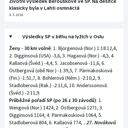
Životní výsledek Berouškové ve SP. Na desítce
klasicky byla v Lahti osmnáctá
4. 3. 2018
Výsledky SP v běhu na lyžích v Oslu
Ženy - 30 km volně
: 1. Björgenová (Nor.) 1:18:12,4,
2. Digginsová (USA) -3,6, 3. Hagaová (Nor.) -4,3, 4.
Kallaová (Švéd.) -4,4, 5. Jacobsenová -11,6, 6.
Östbergová (obě Nor.) -1:39,5, 7. Pärmäkoskiová
(Fin.) -1:51,7, 8. Böhlerová (Něm.) -2:10,2, 9.
Stadloberová (Rak.) -2:11,6, 10. Anderssonová
(Švéd.) -2:11,9.
Průběžné pořadí SP (po 26 z 30 závodů)
: 1.
Wengová (Nor.) 1424, 2. Östbergová 1271, 3.
Digginsová 1164, 4. Pärmäkoskiová 1064, 5.
Stadloberová 804, 6. Kallaová 774, ...
27. Nováková