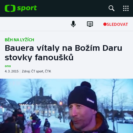
POPULÁRNÍ
SLEDOVAT
Fotbal
BĚH NA LYŽÍCH
Bauera vítaly na Božím Daru
Hokej
stovky fanoušků
Tenis
ono
4. 3. 2015
|
Zdroj:
ČT sport
,
ČTK
Atletika
Cyklistika
DALŠÍ SPORTY
Americký fotbal
NEPŘEHLÉDNĚTE