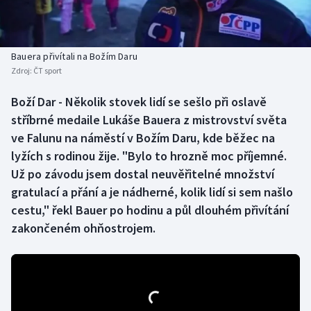
Baseball a softbal
Soutěže
Basketbal
Historické návraty
Bauera přivítali na Božím Daru
Zdroj:
ČT sport
Biatlon
Aplikace ČT sport
Boží Dar - Několik stovek lidí se sešlo při oslavě
Boby a skeleton
AZ kvíz
stříbrné medaile Lukáše Bauera z mistrovství světa
ve Falunu na náměstí v Božím Daru, kde běžec na
Box
lyžích s rodinou žije. "Bylo to hrozně moc příjemné.
Už po závodu jsem dostal neuvěřitelné množství
Curling
gratulací a přání a je nádherné, kolik lidí si sem našlo
cestu," řekl Bauer po hodinu a půl dlouhém přivítání
Dostihy
zakončeném ohňostrojem.
Florbal
Futsal
Golf