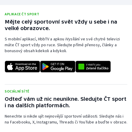
Stolní tenis
APLIKACE ČT SPORT
Triatlon
Mějte celý sportovní svět vždy u sebe i na
velké obrazovce.
Veslování
S mobilní aplikací, HbbTV a apkou iVysílání ve své chytré televizi
máte ČT sport vždy po ruce. Sledujte přímé přenosy, články a
Vodní slalom
bonusový obsah kdekoli a kdykoli.
Volejbal
Ostatní
SOCIÁLNÍ SÍTĚ
Odteď vám už nic neunikne. Sledujte ČT sport
i na dalších platformách.
Nenechte si nikde ujít nejnovější sportovní události. Sledujte nás i
na Facebooku, X, Instagramu, Threads či YouTube a buďte v obraze.