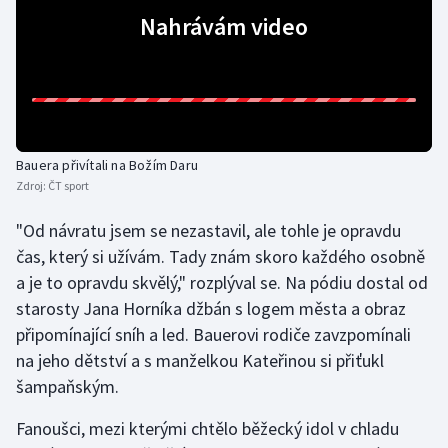
Nahrávám video
Gymnastika
Házená
Jezdectví
Bauera přivítali na Božím Daru
Zdroj:
ČT sport
Judo
"Od návratu jsem se nezastavil, ale tohle je opravdu
Krasobruslení
čas, který si užívám. Tady znám skoro každého osobně
a je to opravdu skvělý," rozplýval se. Na pódiu dostal od
Lezení
starosty Jana Horníka džbán s logem města a obraz
připomínající sníh a led. Bauerovi rodiče zavzpomínali
Lyže a snowboard
na jeho dětství a s manželkou Kateřinou si přiťukl
Moderní pětiboj
šampaňským.
Fanoušci, mezi kterými chtělo běžecký idol v chladu
Motorsport