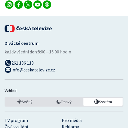
Divácké centrum
každý všední den:
8:00—16:00 hodin
261 136 113
info@ceskatelevize.cz
Vzhled
Světlý
Tmavý
Systém
TV program
Pro média
Živé vysílání
Reklama