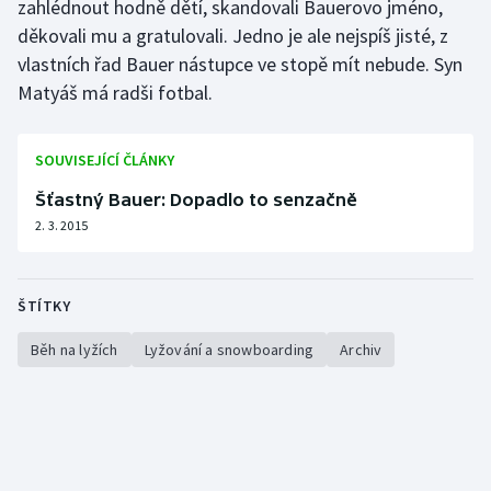
zahlédnout hodně dětí, skandovali Bauerovo jméno,
Olympijské hry
děkovali mu a gratulovali. Jedno je ale nejspíš jisté, z
vlastních řad Bauer nástupce ve stopě mít nebude. Syn
Parasport
Matyáš má radši fotbal.
Plavání
SOUVISEJÍCÍ ČLÁNKY
Plážový volejbal
Šťastný Bauer: Dopadlo to senzačně
2. 3. 2015
Ragby
Rychlobruslení
ŠTÍTKY
Rychlostní kanoistika
Běh na lyžích
Lyžování a snowboarding
Archiv
Short track
Sportovní střelba