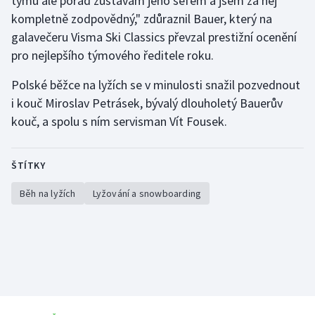
týmu ale pořád zůstávám jeho šéfem a jsem za něj
Stolní tenis
kompletně zodpovědný," zdůraznil Bauer, který na
galavečeru Visma Ski Classics převzal prestižní ocenění
Triatlon
pro nejlepšího týmového ředitele roku.
Veslování
Polské běžce na lyžích se v minulosti snažil pozvednout
i kouč Miroslav Petrásek, bývalý dlouholetý Bauerův
Vodní slalom
kouč, a spolu s ním servisman Vít Fousek.
Volejbal
ŠTÍTKY
Ostatní
Běh na lyžích
Lyžování a snowboarding