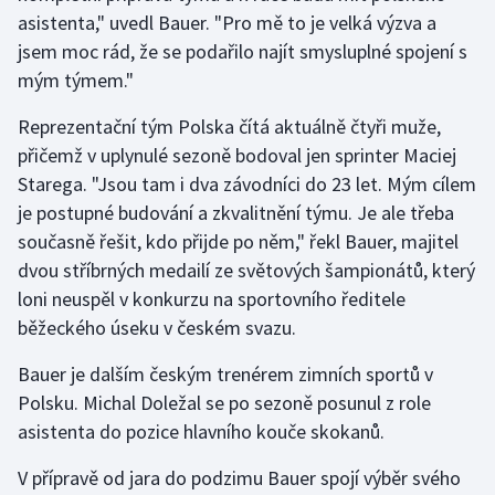
asistenta," uvedl Bauer. "Pro mě to je velká výzva a
jsem moc rád, že se podařilo najít smysluplné spojení s
Gymnastika
mým týmem."
Házená
Reprezentační tým Polska čítá aktuálně čtyři muže,
přičemž v uplynulé sezoně bodoval jen sprinter Maciej
Jezdectví
Starega. "Jsou tam i dva závodníci do 23 let. Mým cílem
Judo
je postupné budování a zkvalitnění týmu. Je ale třeba
současně řešit, kdo přijde po něm," řekl Bauer, majitel
Krasobruslení
dvou stříbrných medailí ze světových šampionátů, který
loni neuspěl v konkurzu na sportovního ředitele
Lezení
běžeckého úseku v českém svazu.
Lyže a snowboard
Bauer je dalším českým trenérem zimních sportů v
Polsku. Michal Doležal se po sezoně posunul z role
Moderní pětiboj
asistenta do pozice hlavního kouče skokanů.
Motorsport
V přípravě od jara do podzimu Bauer spojí výběr svého