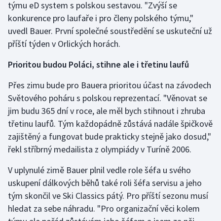
týmu eD system s polskou sestavou. "Zvýší se
Olympijské hry
konkurence pro laufaře i pro členy polského týmu,"
uvedl Bauer. První společné soustředění se uskuteční už
Parasport
příští týden v Orlických horách.
Plavání
Prioritou budou Poláci, stihne ale i třetinu laufů
Přes zimu bude pro Bauera prioritou účast na závodech
Plážový volejbal
Světového poháru s polskou reprezentací. "Věnovat se
Ragby
jim budu 365 dní v roce, ale měl bych stihnout i zhruba
třetinu laufů. Tým každopádně zůstává nadále špičkově
Rychlobruslení
zajištěný a fungovat bude prakticky stejně jako dosud,"
řekl stříbrný medailista z olympiády v Turíně 2006.
Rychlostní kanoistika
V uplynulé zimě Bauer plnil vedle role šéfa u svého
Short track
uskupení dálkových běhů také roli šéfa servisu a jeho
tým skončil ve Ski Classics pátý. Pro příští sezonu musí
Sportovní střelba
hledat za sebe náhradu. "Pro organizační věci kolem