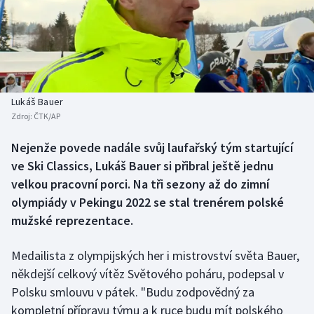
Baseball a softbal
Soutěže
Basketbal
Historické návraty
Biatlon
Aplikace ČT sport
Lukáš Bauer
Boby a skeleton
AZ kvíz
Zdroj:
ČTK/AP
Box
Nejenže povede nadále svůj laufařský tým startující
ve Ski Classics, Lukáš Bauer si přibral ještě jednu
Curling
velkou pracovní porci. Na tři sezony až do zimní
olympiády v Pekingu 2022 se stal trenérem polské
Dostihy
mužské reprezentace.
Florbal
Medailista z olympijských her i mistrovství světa Bauer,
někdejší celkový vítěz Světového poháru, podepsal v
Futsal
Polsku smlouvu v pátek. "Budu zodpovědný za
kompletní přípravu týmu a k ruce budu mít polského
Golf