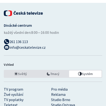
Divácké centrum
každý všední den:
8:00—16:00 hodin
261 136 113
info@ceskatelevize.cz
Vzhled
Světlý
Tmavý
Systém
TV program
Pro média
Živé vysílání
Reklama
TV poplatky
Studio Brno
Teletext
Studio Ostrava