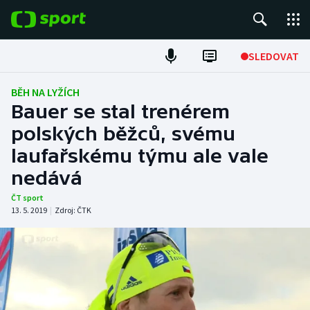
POPULÁRNÍ
SLEDOVAT
Fotbal
BĚH NA LYŽÍCH
Bauer se stal trenérem
Hokej
polských běžců, svému
laufařskému týmu ale vale
Tenis
nedává
Atletika
ČT sport
13. 5. 2019
|
Zdroj:
ČTK
Cyklistika
DALŠÍ SPORTY
Americký fotbal
NEPŘEHLÉDNĚTE